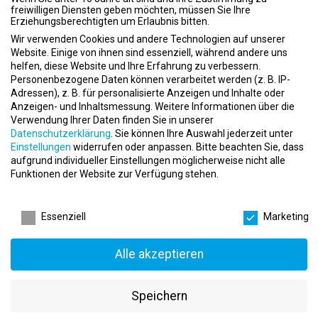
freiwilligen Diensten geben möchten, müssen Sie Ihre
Erziehungsberechtigten um Erlaubnis bitten.
Arbeitgeberattraktivität: So findest du das Fitnessstudio, in
dem du dich wohlfühlst
Wir verwenden Cookies und andere Technologien auf unserer
Website. Einige von ihnen sind essenziell, während andere uns
Arbeitszeitmodelle im Fitnessstudio: Vollzeit, Teilzeit oder
helfen, diese Website und Ihre Erfahrung zu verbessern.
Minijob?
Personenbezogene Daten können verarbeitet werden (z. B. IP-
Adressen), z. B. für personalisierte Anzeigen und Inhalte oder
Bewerbung im Fitnessstudio
Anzeigen- und Inhaltsmessung.
Weitere Informationen über die
Verwendung Ihrer Daten finden Sie in unserer
Boutique-Studio oder Fitnesskette? So triffst du die
Datenschutzerklärung
.
Sie können Ihre Auswahl jederzeit unter
richtige Entscheidung für deine Karriere
Einstellungen
widerrufen oder anpassen.
Bitte beachten Sie, dass
aufgrund individueller Einstellungen möglicherweise nicht alle
Burnout im Fitnessstudio vermeiden: Wie Fitnesstrainer
Funktionen der Website zur Verfügung stehen.
langfristig gesund und motiviert bleiben
Datenschutzeinstellungen
ChatGPT für Fitnesstrainer: So nutzt du KI sinnvoll im
Essenziell
Marketing
Studioalltag und sparst wertvolle Zeit
Das Arbeitszeugnis
Alle akzeptieren
Das Bewerbungsschreiben
Das Vorstellungsgespräch
Speichern