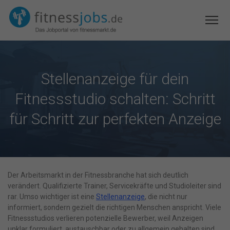
Stellenanzeige für dein
Fitnessstudio schalten: Schritt
für Schritt zur perfekten Anzeige
Der Arbeitsmarkt in der Fitnessbranche hat sich deutlich
verändert. Qualifizierte Trainer, Servicekräfte und Studioleiter sind
rar. Umso wichtiger ist eine
Stellenanzeige
, die nicht nur
informiert, sondern gezielt die richtigen Menschen anspricht. Viele
Fitnessstudios verlieren potenzielle Bewerber, weil Anzeigen
unklar formuliert, austauschbar oder zu allgemein gehalten sind.