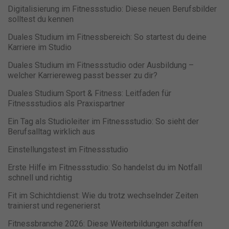
weitere Informationen anzeigen lassen und so nur bestimmte
Digitalisierung im Fitnessstudio: Diese neuen Berufsbilder
Cookies auswählen.
solltest du kennen
Alle akzeptieren
Speichern
Duales Studium im Fitnessbereich: So startest du deine
Karriere im Studio
Nur essenzielle Cookies akzeptieren
Duales Studium im Fitnessstudio oder Ausbildung –
welcher Karriereweg passt besser zu dir?
Zurück
Duales Studium Sport & Fitness: Leitfaden für
Datenschutzeinstellungen
Fitnessstudios als Praxispartner
Essenziell (1)
Essenzielle Cookies ermöglichen grundlegende Funktionen und sind
Ein Tag als Studioleiter im Fitnessstudio: So sieht der
für die einwandfreie Funktion der Website erforderlich.
Berufsalltag wirklich aus
Cookie-Informationen anzeigen
Einstellungstest im Fitnessstudio
Erste Hilfe im Fitnessstudio: So handelst du im Notfall
Ma
Marketing (1)
schnell und richtig
Marketing-Cookies werden von Drittanbietern oder Publishern
verwendet, um personalisierte Werbung anzuzeigen. Sie tun dies, indem
Fit im Schichtdienst: Wie du trotz wechselnder Zeiten
sie Besucher über Websites hinweg verfolgen.
trainierst und regenerierst
Cookie-Informationen anzeigen
Fitnessbranche 2026: Diese Weiterbildungen schaffen
Datenschutzerklärung
Impressum