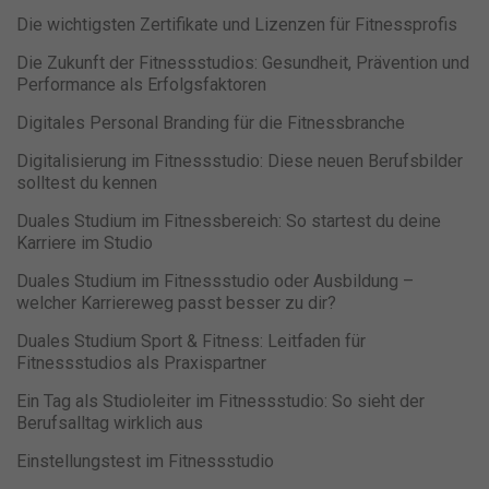
sie Besucher über Websites hinweg verfolgen.
Die wichtigsten Zertifikate und Lizenzen für Fitnessprofis
Cookie-Informationen anzeigen
Die Zukunft der Fitnessstudios: Gesundheit, Prävention und
Datenschutzerklärung
Impressum
powered by Borlabs Cookie
Performance als Erfolgsfaktoren
Digitales Personal Branding für die Fitnessbranche
Digitalisierung im Fitnessstudio: Diese neuen Berufsbilder
solltest du kennen
Duales Studium im Fitnessbereich: So startest du deine
Karriere im Studio
Duales Studium im Fitnessstudio oder Ausbildung –
welcher Karriereweg passt besser zu dir?
Duales Studium Sport & Fitness: Leitfaden für
Fitnessstudios als Praxispartner
Ein Tag als Studioleiter im Fitnessstudio: So sieht der
Berufsalltag wirklich aus
Einstellungstest im Fitnessstudio