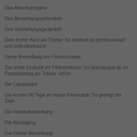
individueller Einstellungen möglicherweise nicht alle Funktionen
Das Arbeitszeugnis
der Website zur Verfügung stehen.
Hier finden Sie eine Übersicht über alle verwendeten Cookies. Sie
Das Bewerbungsschreiben
können Ihre Einwilligung zu ganzen Kategorien geben oder sich
weitere Informationen anzeigen lassen und so nur bestimmte
Das Vorstellungsgespräch
Cookies auswählen.
Dein erster Kurs als Trainer: So startest du professionell
Alle akzeptieren
Speichern
und selbstbewusst
Deine Bewerbung als Fitnesstrainer
Nur essenzielle Cookies akzeptieren
Der erste Eindruck im Fitnessstudio: So überzeugst du im
Zurück
Probetraining als Trainer sofort
Datenschutzeinstellungen
Der Lebenslauf
Essenziell (1)
Essenzielle Cookies ermöglichen grundlegende Funktionen und sind
Die ersten 90 Tage im neuen Fitnessjob: So gelingt der
für die einwandfreie Funktion der Website erforderlich.
Start
Cookie-Informationen anzeigen
Die Initiativbewerbung
Ma
Marketing (1)
Die Kündigung
Marketing-Cookies werden von Drittanbietern oder Publishern
Die Online-Bewerbung
verwendet, um personalisierte Werbung anzuzeigen. Sie tun dies, indem