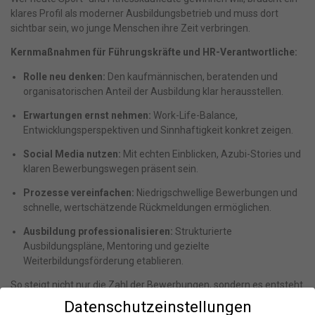
klares Profil als moderner Ausbildungsbetrieb und muss dort
sichtbar sein, wo junge Menschen ihre Zeit verbringen.
Kernmaßnahmen für Führungskräfte und HR-Verantwortliche:
Rolle neu denken:
Den kaufmännischen, beratenden und
organisatorischen Anteil der Ausbildung klar herausstellen.
Erwartungen ernst nehmen:
Work-Life-Balance,
Entwicklungsperspektiven und Sinnhaftigkeit konkret zeigen.
Social Media nutzen:
Mit echten Einblicken, Azubi-Stories und
klaren Bewerbungswegen präsent sein.
Prozesse vereinfachen:
Niedrigschwellige Bewerbungen und
schnelle, wertschätzende Rückmeldungen ermöglichen.
Ausbildung professionalisieren:
Strukturierte
Ausbildungspläne, Mentoring und gezielte
Weiterbildungsförderung etablieren.
So steigt nicht nur die Zahl der Bewerbungen, sondern es entsteht
langfristig ein stabiler Nachwuchspool für die Zukunft des eigenen
Datenschutzeinstellungen
Fitnessunternehmens.