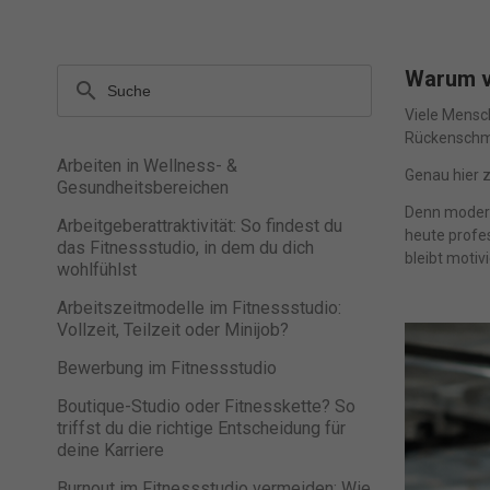
Warum vi
search
Viele Mensch
Rückenschme
Arbeiten in Wellness- &
Genau hier ze
Gesundheitsbereichen
Denn modern
Arbeitgeberattraktivität: So findest du
heute profes
das Fitnessstudio, in dem du dich
bleibt motiv
wohlfühlst
Arbeitszeitmodelle im Fitnessstudio:
Vollzeit, Teilzeit oder Minijob?
Bewerbung im Fitnessstudio
Boutique-Studio oder Fitnesskette? So
triffst du die richtige Entscheidung für
deine Karriere
Burnout im Fitnessstudio vermeiden: Wie