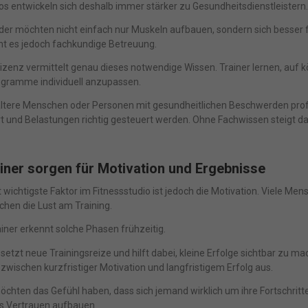
. IP-Adressen), z. B. für personalisierte Anzeigen und Inhalte oder Anzei
os entwickeln sich deshalb immer stärker zu Gesundheitsdienstleistern.
nhaltsmessung.
Weitere Informationen über die Verwendung Ihrer Date
eder möchten nicht einfach nur Muskeln aufbauen, sondern sich besser 
n Sie in unserer
Datenschutzerklärung
.
Bitte beachten Sie, dass aufgru
idueller Einstellungen möglicherweise nicht alle Funktionen der Website 
ht es jedoch fachkundige Betreuung.
gung stehen.
lizenz vermittelt genau dieses notwendige Wissen. Trainer lernen, auf
finden Sie eine Übersicht über alle verwendeten Cookies. Sie können Ihre
lligung zu ganzen Kategorien geben oder sich weitere Informationen
ogramme individuell anzupassen.
gen lassen und so nur bestimmte Cookies auswählen.
ltere Menschen oder Personen mit gesundheitlichen Beschwerden profit
le akzeptieren
Speichern
 und Belastungen richtig gesteuert werden. Ohne Fachwissen steigt das
r essenzielle Cookies akzeptieren
iner sorgen für Motivation und Ergebnisse
schutzeinstellungen
ht wichtigste Faktor im Fitnessstudio ist jedoch die Motivation. Viele Men
ssenziell (1)
hen die Lust am Training.
nzielle Cookies ermöglichen grundlegende Funktionen und sind für die einwand
ion der Website erforderlich.
ainer erkennt solche Phasen frühzeitig.
Cookie-Informationen anzeigen
, setzt neue Trainingsreize und hilft dabei, kleine Erfolge sichtbar zu
zwischen kurzfristiger Motivation und langfristigem Erfolg aus.
arketing (1)
öchten das Gefühl haben, dass sich jemand wirklich um ihre Fortschrit
eting-Cookies werden von Drittanbietern oder Publishern verwendet, um
s Vertrauen aufbauen.