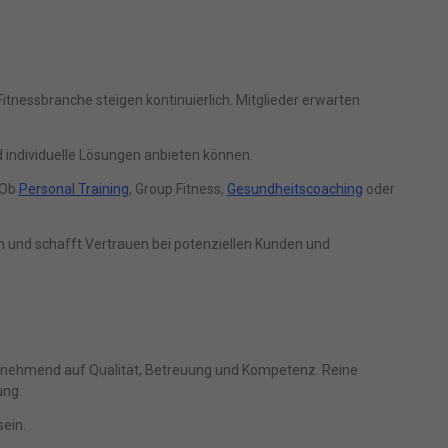
s
ressum
Fitnessbranche steigen kontinuierlich. Mitglieder erwarten
 individuelle Lösungen anbieten können.
 Ob
Personal Training
, Group Fitness,
Gesundheitscoaching
oder
ch und schafft Vertrauen bei potenziellen Kunden und
 zunehmend auf Qualität, Betreuung und Kompetenz. Reine
ung.
sein.