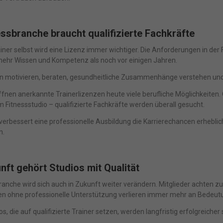
onalisierte Werbung anzuzeigen. Sie tun dies, indem sie Besucher über Website
eg verfolgen.
Cookie-Informationen anzeigen
essbranche braucht qualifizierte Fachkräfte
Datenschutzerklärung
Imp
ered by Borlabs Cookie
iner selbst wird eine Lizenz immer wichtiger. Die Anforderungen in der 
mehr Wissen und Kompetenz als noch vor einigen Jahren.
len motivieren, beraten, gesundheitliche Zusammenhänge verstehen und
fnen anerkannte Trainerlizenzen heute viele berufliche Möglichkeiten.
 Fitnessstudio – qualifizierte Fachkräfte werden überall gesucht.
 verbessert eine professionelle Ausbildung die Karrierechancen erhebli
n.
nft gehört Studios mit Qualität
branche wird sich auch in Zukunft weiter verändern. Mitglieder achten
en ohne professionelle Unterstützung verlieren immer mehr an Bedeut
s, die auf qualifizierte Trainer setzen, werden langfristig erfolgreicher 