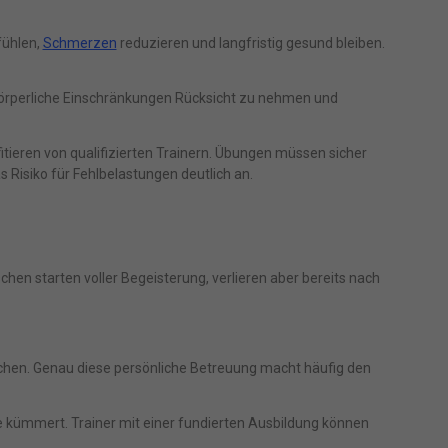
gen-
n
fühlen,
Schmerzen
reduzieren und langfristig gesund bleiben.
nd
zur
 körperliche Einschränkungen Rücksicht zu nehmen und
ieren von qualifizierten Trainern. Übungen müssen sicher
 Risiko für Fehlbelastungen deutlich an.
Zurück
schen starten voller Begeisterung, verlieren aber bereits nach
freie
 machen. Genau diese persönliche Betreuung macht häufig den
Marketing
te kümmert. Trainer mit einer fundierten Ausbildung können