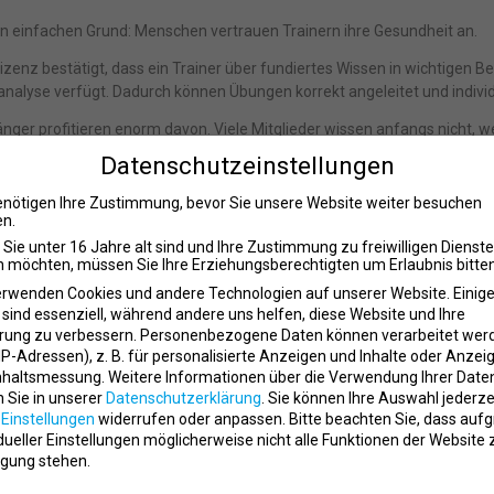
en einfachen Grund: Menschen vertrauen Trainern ihre Gesundheit an.
lizenz bestätigt, dass ein Trainer über fundiertes Wissen in wichtigen 
lyse verfügt. Dadurch können Übungen korrekt angeleitet und individue
ger profitieren enorm davon. Viele Mitglieder wissen anfangs nicht, we
er beim Training führen jedoch häufig zu Schmerzen, Frustration oder 
Datenschutzeinstellungen
ierter Trainer erkennt solche Probleme sofort und sorgt dafür, dass Mitgl
enötigen Ihre Zustimmung, bevor Sie unsere Website weiter besuchen
n.
Sie unter 16 Jahre alt sind und Ihre Zustimmung zu freiwilligen Dienst
tudios stehen heute stärker unter Druck
 möchten, müssen Sie Ihre Erziehungsberechtigten um Erlaubnis bitten
erwenden Cookies und andere Technologien auf unserer Website. Einig
ranche ist in den vergangenen Jahren deutlich professioneller geworde
 sind essenziell, während andere uns helfen, diese Website und Ihre
auerhaft zu überzeugen. Viele Fitnessstudios besitzen ähnliche Ausstat
rung zu verbessern.
Personenbezogene Daten können verarbeitet wer
. IP-Adressen), z. B. für personalisierte Anzeigen und Inhalte oder Anzei
nterschied liegt deshalb immer häufiger in der Qualität der Betreuung.
nhaltsmessung.
Weitere Informationen über die Verwendung Ihrer Date
n Sie in unserer
Datenschutzerklärung
.
Sie können Ihre Auswahl jederze
möchten ernst genommen werden. Sie wollen Fortschritte sehen und per
r
Einstellungen
widerrufen oder anpassen.
Bitte beachten Sie, dass auf
 Fitnessstudios gezielt in qualifizierte Trainer mit anerkannten Lizenzen
idueller Einstellungen möglicherweise nicht alle Funktionen der Website 
gung stehen.
ainingserlebnis sorgt nicht nur für zufriedene Mitglieder, sondern stärkt
verstanden und professionell betreut fühlen.
schutzeinstellungen