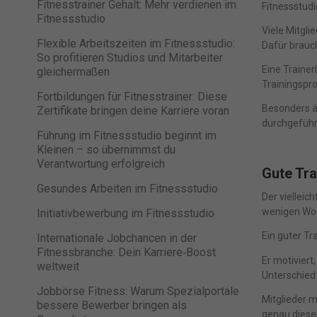
Fitnesstrainer Gehalt: Mehr verdienen im
(z. B
Fitnessstudi
Fitnessstudio
und I
Viele Mitgli
finde
Flexible Arbeitszeiten im Fitnessstudio:
indiv
Dafür brauc
So profitieren Studios und Mitarbeiter
Verfü
Eine Trainer
gleichermaßen
Hier 
Einwi
Trainingspr
anzei
Fortbildungen für Fitnesstrainer: Diese
Besonders ä
Zertifikate bringen deine Karriere voran
Al
durchgeführt
Führung im Fitnessstudio beginnt im
Kleinen – so übernimmst du
Nu
Verantwortung erfolgreich
Gute Tra
Gesundes Arbeiten im Fitnessstudio
Daten
Der vielleic
E
wenigen Woc
Initiativbewerbung im Fitnessstudio
Esse
Funkt
Ein guter Tr
Internationale Jobchancen in der
Fitnessbranche: Dein Karriere‑Boost
Er motiviert
weltweit
Unterschied 
Jobbörse Fitness: Warum Spezialportale
M
Mitglieder m
bessere Bewerber bringen als
Mark
genau diese