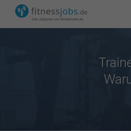
Train
Waru