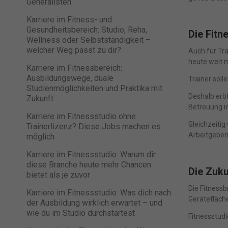
Generalisten
pers
hinw
Karriere im Fitness- und
Gesundheitsbereich: Studio, Reha,
Die Fitn
Wellness oder Selbstständigkeit –
pow
welcher Weg passt zu dir?
Auch für Tra
heute weit 
Karriere im Fitnessbereich:
Ausbildungswege, duale
Trainer sol
Studienmöglichkeiten und Praktika mit
Deshalb eröf
Zukunft
Betreuung im
Karriere im Fitnessstudio ohne
Gleichzeitig
Trainerlizenz? Diese Jobs machen es
Arbeitgeber
möglich
Karriere im Fitnessstudio: Warum dir
diese Branche heute mehr Chancen
Die Zuku
bietet als je zuvor
Die Fitness
Karriere im Fitnessstudio: Was dich nach
Gerätefläch
der Ausbildung wirklich erwartet – und
wie du im Studio durchstartest
Fitnessstudio