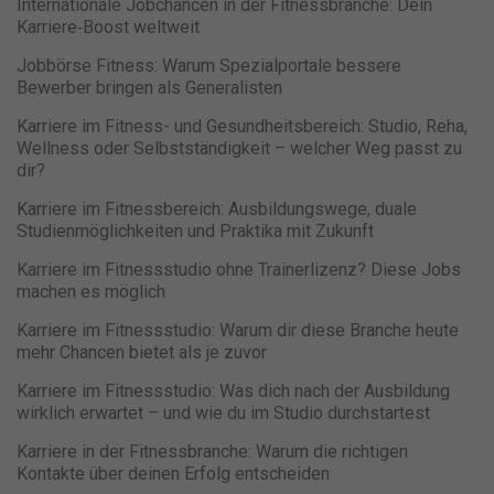
Nur essenzielle Cookies akzeptieren
Internationale Jobchancen in der Fitnessbranche: Dein
Karriere‑Boost weltweit
Zurück
Jobbörse Fitness: Warum Spezialportale bessere
Datenschutzeinstellungen
Bewerber bringen als Generalisten
Essenziell (1)
Essenzielle Cookies ermöglichen grundlegende Funktionen und sind
Karriere im Fitness- und Gesundheitsbereich: Studio, Reha,
für die einwandfreie Funktion der Website erforderlich.
Wellness oder Selbstständigkeit – welcher Weg passt zu
dir?
Cookie-Informationen anzeigen
Karriere im Fitnessbereich: Ausbildungswege, duale
Studienmöglichkeiten und Praktika mit Zukunft
Ma
Marketing (1)
Marketing-Cookies werden von Drittanbietern oder Publishern
Karriere im Fitnessstudio ohne Trainerlizenz? Diese Jobs
verwendet, um personalisierte Werbung anzuzeigen. Sie tun dies, indem
machen es möglich
sie Besucher über Websites hinweg verfolgen.
Cookie-Informationen anzeigen
Karriere im Fitnessstudio: Warum dir diese Branche heute
mehr Chancen bietet als je zuvor
Datenschutzerklärung
Impressum
powered by Borlabs Cookie
Karriere im Fitnessstudio: Was dich nach der Ausbildung
wirklich erwartet – und wie du im Studio durchstartest
Karriere in der Fitnessbranche: Warum die richtigen
Kontakte über deinen Erfolg entscheiden