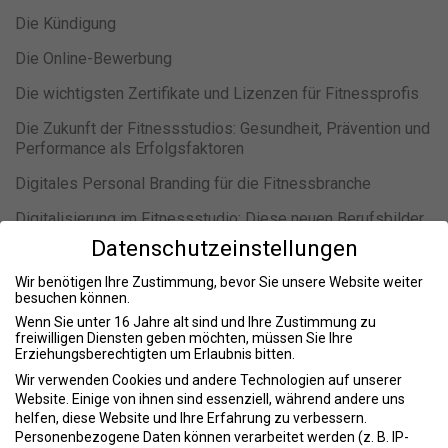
Die Kündigung
Die Online-Bewerbung
Die wichtigsten Zertifikate und Lizenzen für Fitnessprofis
Die Zukunft der Fitnessstudios: Gesundheit, Prävention und
Performance als Erfolgsfaktoren
Digitales Personal Branding für die Fitnessbranche
Digitalisierung im Fitnessstudio: Diese neuen Berufsbilder
solltest du kennen
Datenschutzeinstellungen
Duales Studium im Fitnessbereich: So startest du deine
Wir benötigen Ihre Zustimmung, bevor Sie unsere Website weiter
Karriere im Studio
besuchen können.
Wenn Sie unter 16 Jahre alt sind und Ihre Zustimmung zu
Duales Studium im Fitnessstudio oder Ausbildung –
freiwilligen Diensten geben möchten, müssen Sie Ihre
welcher Karriereweg passt besser zu dir?
Erziehungsberechtigten um Erlaubnis bitten.
Wir verwenden Cookies und andere Technologien auf unserer
Duales Studium Sport & Fitness: Leitfaden für
Website. Einige von ihnen sind essenziell, während andere uns
Fitnessstudios als Praxispartner
helfen, diese Website und Ihre Erfahrung zu verbessern.
Personenbezogene Daten können verarbeitet werden (z. B. IP-
Ein Tag als Studioleiter im Fitnessstudio: So sieht der