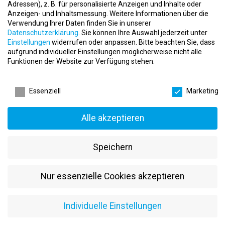
Adressen), z. B. für personalisierte Anzeigen und Inhalte oder
Berufsalltag wirklich aus
Anzeigen- und Inhaltsmessung.
Weitere Informationen über die
Einstellungstest im Fitnessstudio
Verwendung Ihrer Daten finden Sie in unserer
Datenschutzerklärung
.
Sie können Ihre Auswahl jederzeit unter
Erste Hilfe im Fitnessstudio: So handelst du im Notfall
Einstellungen
widerrufen oder anpassen.
Bitte beachten Sie, dass
schnell und richtig
aufgrund individueller Einstellungen möglicherweise nicht alle
Funktionen der Website zur Verfügung stehen.
Fit im Schichtdienst: Wie du trotz wechselnder Zeiten
Datenschutzeinstellungen
trainierst und regenerierst
Essenziell
Marketing
Fitnessbranche 2026: Diese Weiterbildungen schaffen
echte Karrierechancen
Alle akzeptieren
Fitnessökonomie, Sportmanagement oder
Gesundheitsmanagement? So findest du das richtige duale
Studium
Speichern
Fitnessstudio mal anders: Karrierechancen abseits der
Trainingsfläche
Nur essenzielle Cookies akzeptieren
Fitnessstudio-Abo kündigen: So gelingt der Wechsel ohne
unnötige Kosten
Individuelle Einstellungen
Fitnessstudio-Software: Diese Lösungen braucht heute