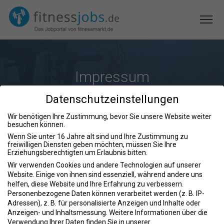
Impressum
Datenschutzeinstellungen
Wir benötigen Ihre Zustimmung, bevor Sie unsere Website weiter
besuchen können.
Angaben gemäß § 5 TMG:
Wenn Sie unter 16 Jahre alt sind und Ihre Zustimmung zu
freiwilligen Diensten geben möchten, müssen Sie Ihre
Die Webseite „fitnessjobs.de“ ist ein Projekt der fitnessmarkt.de
Erziehungsberechtigten um Erlaubnis bitten.
services GmbH:
Wir verwenden Cookies und andere Technologien auf unserer
Website. Einige von ihnen sind essenziell, während andere uns
fitnessmarkt.de services GmbH
helfen, diese Website und Ihre Erfahrung zu verbessern.
Rollnerstr. 8
Personenbezogene Daten können verarbeitet werden (z. B. IP-
90408 Nürnberg
Adressen), z. B. für personalisierte Anzeigen und Inhalte oder
Tel.: +49 911 521919-1818
Anzeigen- und Inhaltsmessung.
Weitere Informationen über die
Fax: +49 911 521919-11
Verwendung Ihrer Daten finden Sie in unserer