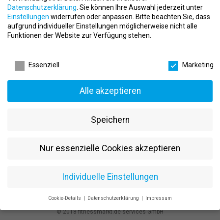
E-Mail:
service@fitnessjobs.de
Datenschutzerklärung
.
Sie können Ihre Auswahl jederzeit unter
Einstellungen
widerrufen oder anpassen.
Bitte beachten Sie, dass
Registereintrag:
aufgrund individueller Einstellungen möglicherweise nicht alle
Funktionen der Website zur Verfügung stehen.
Eintragung im Handelsregister
Registergericht: Nürnberg
Datenschutzeinstellungen
Registernummer: HRB 29935
Essenziell
Marketing
Geschäftsführer:
Stephan Zabel
Umsatzsteuer-ID:
Alle akzeptieren
Umsatzsteuer-Identifikationsnummer gemäß § 27 a
Umsatzsteuergesetz:
Speichern
DE 815451982
Nur essenzielle Cookies akzeptieren
search
Individuelle Einstellungen
Cookie-Details
Datenschutzerklärung
Impressum
Datenschutzeinstellungen
© 2018 fitnessmarkt.de services GmbH