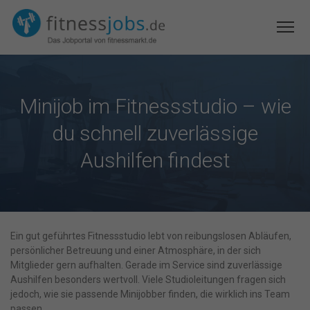
Minijob im Fitnessstudio – wie
du schnell zuverlässige
Aushilfen findest
Ein gut geführtes Fitnessstudio lebt von reibungslosen Abläufen,
persönlicher Betreuung und einer Atmosphäre, in der sich
Mitglieder gern aufhalten. Gerade im Service sind zuverlässige
Aushilfen besonders wertvoll. Viele Studioleitungen fragen sich
jedoch, wie sie passende Minijobber finden, die wirklich ins Team
passen.