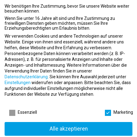
Das Arbeitszeugnis
Wir benötigen Ihre Zustimmung, bevor Sie unsere Website weiter
besuchen können.
Das Bewerbungsschreiben
Wenn Sie unter 16 Jahre alt sind und Ihre Zustimmung zu
freiwilligen Diensten geben möchten, müssen Sie Ihre
Das Vorstellungsgespräch
Erziehungsberechtigten um Erlaubnis bitten.
Wir verwenden Cookies und andere Technologien auf unserer
Dein erster Kurs als Trainer: So startest du professionell
Website. Einige von ihnen sind essenziell, während andere uns
und selbstbewusst
helfen, diese Website und Ihre Erfahrung zu verbessern.
Personenbezogene Daten können verarbeitet werden (z. B. IP-
Deine Bewerbung als Fitnesstrainer
Adressen), z. B. für personalisierte Anzeigen und Inhalte oder
Anzeigen- und Inhaltsmessung.
Weitere Informationen über die
Der erste Eindruck im Fitnessstudio: So überzeugst du im
Verwendung Ihrer Daten finden Sie in unserer
Probetraining als Trainer sofort
Datenschutzerklärung
.
Sie können Ihre Auswahl jederzeit unter
Der Lebenslauf
Einstellungen
widerrufen oder anpassen.
Bitte beachten Sie, dass
aufgrund individueller Einstellungen möglicherweise nicht alle
Die ersten 90 Tage im neuen Fitnessjob: So gelingt der
Funktionen der Website zur Verfügung stehen.
Start
Datenschutzeinstellungen
Die Initiativbewerbung
Essenziell
Marketing
Die Kündigung
Alle akzeptieren
Die Online-Bewerbung