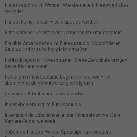
sie Besucher über Websites hinweg verfolgen.
Fitnessstudios im Wandel: Wie die neue Fitnesswelt alles
Cookie-Informationen anzeigen
verändert
Datenschutzerklärung
Impressum
powered by Borlabs Cookie
Fitnesstrainer finden – so klappt es wirklich
Fitnesstrainer Gehalt: Mehr verdienen im Fitnessstudio
Flexible Arbeitszeiten im Fitnessstudio: So profitieren
Studios und Mitarbeiter gleichermaßen
Fortbildungen für Fitnesstrainer: Diese Zertifikate bringen
deine Karriere voran
Führung im Fitnessstudio beginnt im Kleinen – so
übernimmst du Verantwortung erfolgreich
Gesundes Arbeiten im Fitnessstudio
Initiativbewerbung im Fitnessstudio
Internationale Jobchancen in der Fitnessbranche: Dein
Karriere‑Boost weltweit
Jobbörse Fitness: Warum Spezialportale bessere