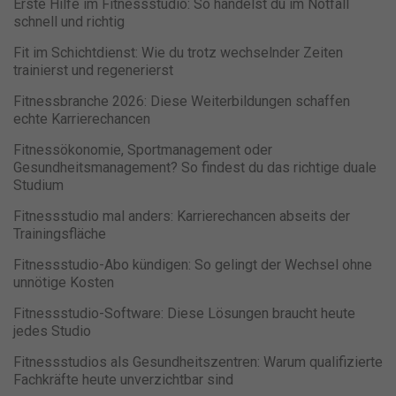
Erste Hilfe im Fitnessstudio: So handelst du im Notfall
individueller Einstellungen möglicherweise nicht alle Funktionen
schnell und richtig
der Website zur Verfügung stehen.
Hier finden Sie eine Übersicht über alle verwendeten Cookies. Sie
Fit im Schichtdienst: Wie du trotz wechselnder Zeiten
können Ihre Einwilligung zu ganzen Kategorien geben oder sich
weitere Informationen anzeigen lassen und so nur bestimmte
trainierst und regenerierst
Cookies auswählen.
Fitnessbranche 2026: Diese Weiterbildungen schaffen
echte Karrierechancen
Alle akzeptieren
Speichern
Fitnessökonomie, Sportmanagement oder
Nur essenzielle Cookies akzeptieren
Gesundheitsmanagement? So findest du das richtige duale
Studium
Zurück
Fitnessstudio mal anders: Karrierechancen abseits der
Datenschutzeinstellungen
Trainingsfläche
Essenziell (1)
Fitnessstudio-Abo kündigen: So gelingt der Wechsel ohne
Essenzielle Cookies ermöglichen grundlegende Funktionen und sind
für die einwandfreie Funktion der Website erforderlich.
unnötige Kosten
Cookie-Informationen anzeigen
Fitnessstudio-Software: Diese Lösungen braucht heute
jedes Studio
Ma
Marketing (1)
Fitnessstudios als Gesundheitszentren: Warum qualifizierte
Marketing-Cookies werden von Drittanbietern oder Publishern
Fachkräfte heute unverzichtbar sind
verwendet, um personalisierte Werbung anzuzeigen. Sie tun dies, indem