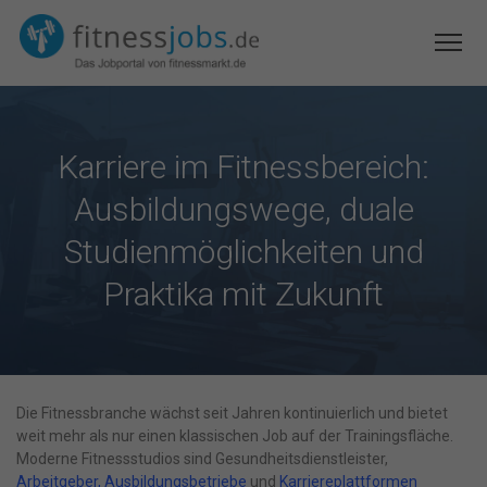
Karriere im Fitnessbereich:
Ausbildungswege, duale
Studienmöglichkeiten und
Praktika mit Zukunft
Die Fitnessbranche wächst seit Jahren kontinuierlich und bietet
weit mehr als nur einen klassischen Job auf der Trainingsfläche.
Moderne Fitnessstudios sind Gesundheitsdienstleister,
Arbeitgeber, Ausbildungsbetriebe
und
Karriereplattformen