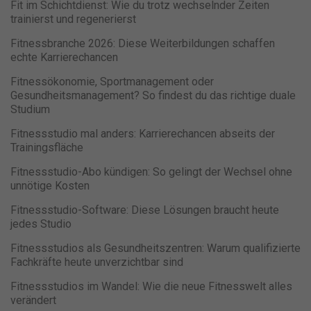
Datenschutzeinstellungen
Fit im Schichtdienst: Wie du trotz wechselnder Zeiten
trainierst und regenerierst
Essenziell (1)
Essenzielle Cookies ermöglichen grundlegende Funktionen und sind
Fitnessbranche 2026: Diese Weiterbildungen schaffen
für die einwandfreie Funktion der Website erforderlich.
echte Karrierechancen
Cookie-Informationen anzeigen
Fitnessökonomie, Sportmanagement oder
Gesundheitsmanagement? So findest du das richtige duale
Ma
Marketing (1)
Studium
Marketing-Cookies werden von Drittanbietern oder Publishern
verwendet, um personalisierte Werbung anzuzeigen. Sie tun dies, indem
Fitnessstudio mal anders: Karrierechancen abseits der
sie Besucher über Websites hinweg verfolgen.
Trainingsfläche
Cookie-Informationen anzeigen
Fitnessstudio-Abo kündigen: So gelingt der Wechsel ohne
Datenschutzerklärung
Impressum
powered by Borlabs Cookie
unnötige Kosten
Fitnessstudio-Software: Diese Lösungen braucht heute
jedes Studio
Fitnessstudios als Gesundheitszentren: Warum qualifizierte
Fachkräfte heute unverzichtbar sind
Fitnessstudios im Wandel: Wie die neue Fitnesswelt alles
verändert