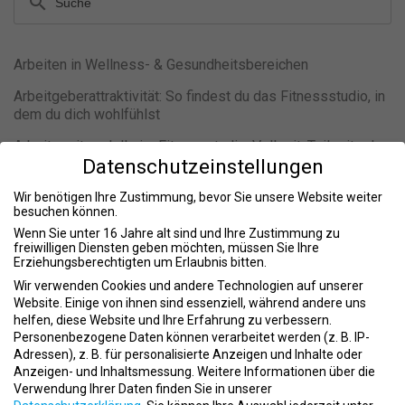
search
Arbeiten in Wellness- & Gesundheitsbereichen
Arbeitgeberattraktivität: So findest du das Fitnessstudio, in
dem du dich wohlfühlst
Arbeitszeitmodelle im Fitnessstudio: Vollzeit, Teilzeit oder
Datenschutzeinstellungen
Minijob?
Bewerbung im Fitnessstudio
Wir benötigen Ihre Zustimmung, bevor Sie unsere Website weiter
besuchen können.
Boutique-Studio oder Fitnesskette? So triffst du die
Wenn Sie unter 16 Jahre alt sind und Ihre Zustimmung zu
richtige Entscheidung für deine Karriere
freiwilligen Diensten geben möchten, müssen Sie Ihre
Erziehungsberechtigten um Erlaubnis bitten.
Burnout im Fitnessstudio vermeiden: Wie Fitnesstrainer
Wir verwenden Cookies und andere Technologien auf unserer
langfristig gesund und motiviert bleiben
Website. Einige von ihnen sind essenziell, während andere uns
helfen, diese Website und Ihre Erfahrung zu verbessern.
ChatGPT für Fitnesstrainer: So nutzt du KI sinnvoll im
Personenbezogene Daten können verarbeitet werden (z. B. IP-
Studioalltag und sparst wertvolle Zeit
Adressen), z. B. für personalisierte Anzeigen und Inhalte oder
Anzeigen- und Inhaltsmessung.
Weitere Informationen über die
Das Arbeitszeugnis
Verwendung Ihrer Daten finden Sie in unserer