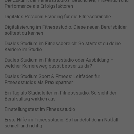
Die Zukunft der Fitnessstudios: Gesundheit, Prävention und
freiwilligen Diensten geben möchten, müssen Sie Ihre
Performance als Erfolgsfaktoren
Erziehungsberechtigten um Erlaubnis bitten.
Wir verwenden Cookies und andere Technologien auf unserer
Digitales Personal Branding für die Fitnessbranche
Website. Einige von ihnen sind essenziell, während andere uns
Digitalisierung im Fitnessstudio: Diese neuen Berufsbilder
helfen, diese Website und Ihre Erfahrung zu verbessern.
solltest du kennen
Personenbezogene Daten können verarbeitet werden (z. B. IP-
Adressen), z. B. für personalisierte Anzeigen und Inhalte oder
Duales Studium im Fitnessbereich: So startest du deine
Anzeigen- und Inhaltsmessung.
Weitere Informationen über die
Karriere im Studio
Verwendung Ihrer Daten finden Sie in unserer
Datenschutzerklärung
.
Bitte beachten Sie, dass aufgrund
Duales Studium im Fitnessstudio oder Ausbildung –
individueller Einstellungen möglicherweise nicht alle Funktionen
welcher Karriereweg passt besser zu dir?
der Website zur Verfügung stehen.
Hier finden Sie eine Übersicht über alle verwendeten Cookies. Sie
Duales Studium Sport & Fitness: Leitfaden für
können Ihre Einwilligung zu ganzen Kategorien geben oder sich
Fitnessstudios als Praxispartner
weitere Informationen anzeigen lassen und so nur bestimmte
Cookies auswählen.
Ein Tag als Studioleiter im Fitnessstudio: So sieht der
Berufsalltag wirklich aus
Alle akzeptieren
Speichern
Einstellungstest im Fitnessstudio
Nur essenzielle Cookies akzeptieren
Erste Hilfe im Fitnessstudio: So handelst du im Notfall
schnell und richtig
Zurück