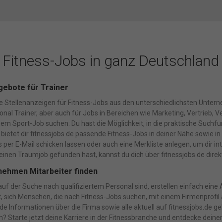
Fitness-Jobs in ganz Deutschland
gebote für Trainer
nte Stellenanzeigen für Fitness-Jobs aus den unterschiedlichsten Unte
nal Trainer, aber auch für Jobs in Bereichen wie Marketing, Vertrieb, V
nem Sport-Job suchen: Du hast die Möglichkeit, in die praktische Suc
bietet dir fitnessjobs.de passende Fitness-Jobs in deiner Nähe sowie in
per E-Mail schicken lassen oder auch eine Merkliste anlegen, um dir i
einen Traumjob gefunden hast, kannst du dich über fitnessjobs.de direk
nehmen Mitarbeiter finden
f der Suche nach qualifiziertem Personal sind, erstellen einfach eine 
t, sich Menschen, die nach Fitness-Jobs suchen, mit einem Firmenprofil 
e Informationen über die Firma sowie alle aktuell auf fitnessjobs.de g
Starte jetzt deine Karriere in der Fitnessbranche und entdecke deinen 