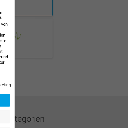
en
.
e von
den
gen-
n
it
grund
zur
keting
h Kategorien