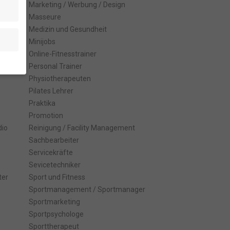
Marketing / Werbung / Design
Masseure
Medizin und Gesundheit
Minijobs
Online-Fitnesstrainer
Personal Trainer
Physiotherapeuten
en
Pilates Lehrer
.
Praktika
e von
Promotion
dio
Reinigung / Facility Management
den
Sachbearbeiter
gen-
n
Servicekräfte
nd
Sevicetechniker
zur
ter
Sport und Fitness
Sportmanagement / Sportmanager
Sportmarketing
Sportpsychologe
Sporttherapeut