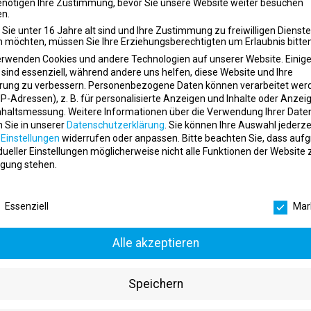
enötigen Ihre Zustimmung, bevor Sie unsere Website weiter besuchen
place
FO Sportstätten-Betriebs GmbH
Nürnberg
n.
Sie unter 16 Jahre alt sind und Ihre Zustimmung zu freiwilligen Dienst
 möchten, müssen Sie Ihre Erziehungsberechtigten um Erlaubnis bitten
erwenden Cookies und andere Technologien auf unserer Website. Einig
 sind essenziell, während andere uns helfen, diese Website und Ihre
m im Fitnessbereich – Jetzt bei Impuls in Haltern am
rung zu verbessern.
Personenbezogene Daten können verarbeitet wer
d)
. IP-Adressen), z. B. für personalisierte Anzeigen und Inhalte oder Anzei
place
mpuls GbR
Haltern am See
nhaltsmessung.
Weitere Informationen über die Verwendung Ihrer Date
n Sie in unserer
Datenschutzerklärung
.
Sie können Ihre Auswahl jederze
r
Einstellungen
widerrufen oder anpassen.
Bitte beachten Sie, dass auf
idueller Einstellungen möglicherweise nicht alle Funktionen der Website 
gung stehen.
Alle Stellenangebote ansehen
schutzeinstellungen
Essenziell
Mar
Alle akzeptieren
Stadt
Fitnessjobs nac
Speichern