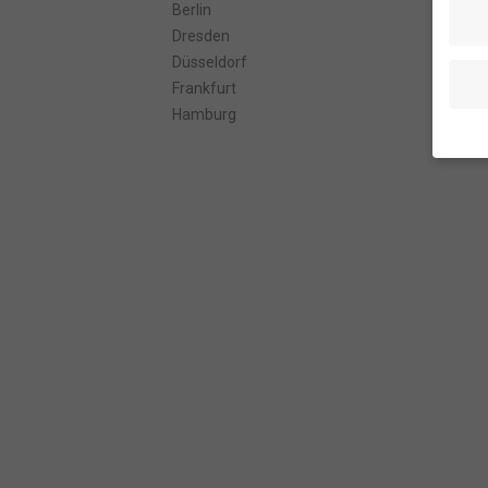
Berlin
Han
Dresden
Köl
Düsseldorf
Mün
Frankfurt
Nür
Hamburg
Stu
Wenn 
geben
Wir v
ihnen
Erfah
(z. B
und I
finde
indiv
Verfü
Hier 
Einwi
anzei
Al