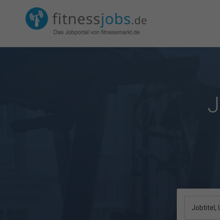
J
Jobtitel