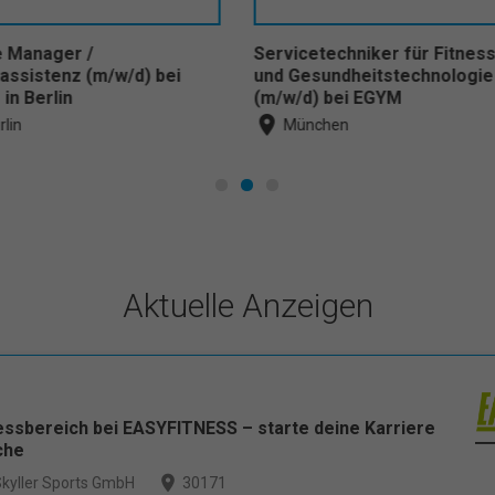
Fitness-
EMS-Fachkraft für
Partner 
ologie
Gesundheits-, Fitness- und
Fitness 
Sporttraining (m/w/d) in
(m/w/d) b
Potsdam
place
Berlin
place
Potsdam
Aktuelle Anzeigen
essbereich bei EASYFITNESS – starte deine Karriere
che
place
kyller Sports GmbH
30171