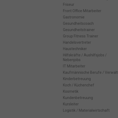
Friseur
Front Office Mitarbeiter
r essenzielle Cookies akzeptieren
Gastronomie
schutzeinstellungen
Gesundheitscoach
Gesundheitstrainer
ssenziell (1)
nzielle Cookies ermöglichen grundlegende Funktionen und sind für die einwand
Group Fitness Trainer
ion der Website erforderlich.
Handelsvertreter
Cookie-Informationen anzeigen
Haustechniker
Hilfskräfte / Aushilfsjobs /
Nebenjobs
arketing (1)
IT Mitarbeiter
eting-Cookies werden von Drittanbietern oder Publishern verwendet, um
onalisierte Werbung anzuzeigen. Sie tun dies, indem sie Besucher über Website
Kaufmännische Berufe / Verwal
eg verfolgen.
Kinderbetreuung
Cookie-Informationen anzeigen
Koch / Küchenchef
Kosmetik
Datenschutzerklärung
Imp
ered by Borlabs Cookie
Kundenbetreuung
Kursleiter
Logistik / Materialwirtschaft