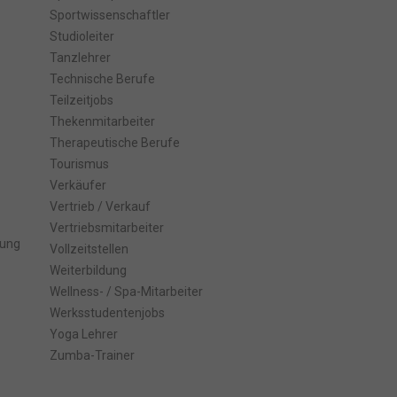
Sportwissenschaftler
Zurück
Studioleiter
Tanzlehrer
Technische Berufe
Teilzeitjobs
freie
Thekenmitarbeiter
Therapeutische Berufe
Tourismus
Verkäufer
Marketing
Vertrieb / Verkauf
Vertriebsmitarbeiter
s
tung
Vollzeitstellen
Weiterbildung
Wellness- / Spa-Mitarbeiter
ressum
Werksstudentenjobs
Yoga Lehrer
Zumba-Trainer