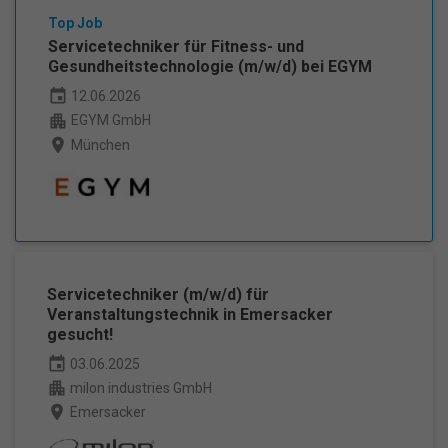
Top Job
Servicetechniker für Fitness- und
Gesundheitstechnologie (m/w/d) bei EGYM
event
12.06.2026
apartment
EGYM GmbH
place
München
Servicetechniker (m/w/d) für
Veranstaltungstechnik in Emersacker
gesucht!
event
03.06.2025
apartment
milon industries GmbH
place
Emersacker