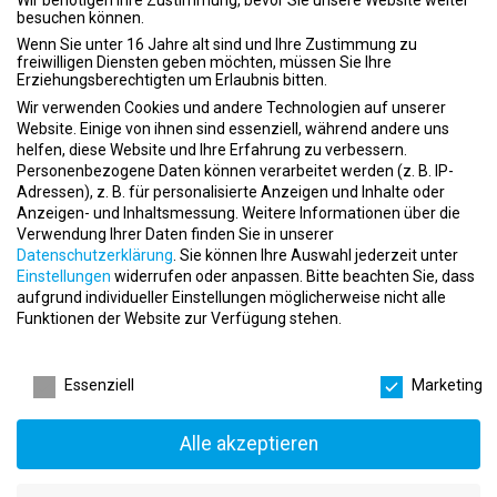
besuchen können.
Wenn Sie unter 16 Jahre alt sind und Ihre Zustimmung zu
freiwilligen Diensten geben möchten, müssen Sie Ihre
Erziehungsberechtigten um Erlaubnis bitten.
Wir verwenden Cookies und andere Technologien auf unserer
Website. Einige von ihnen sind essenziell, während andere uns
Servicetechniker (m/w/d) – Voll- oder Teilzeit
helfen, diese Website und Ihre Erfahrung zu verbessern.
in Hamburg
Personenbezogene Daten können verarbeitet werden (z. B. IP-
Adressen), z. B. für personalisierte Anzeigen und Inhalte oder
event
29.01.2025
Anzeigen- und Inhaltsmessung.
Weitere Informationen über die
apartment
crosscorpo
Verwendung Ihrer Daten finden Sie in unserer
Datenschutzerklärung
.
Sie können Ihre Auswahl jederzeit unter
place
Hamburg
Einstellungen
widerrufen oder anpassen.
Bitte beachten Sie, dass
aufgrund individueller Einstellungen möglicherweise nicht alle
Funktionen der Website zur Verfügung stehen.
Datenschutzeinstellungen
Essenziell
Marketing
Servicetechniker (m/w/d) – Karrierechance in
Schmarsau
Alle akzeptieren
event
29.01.2025