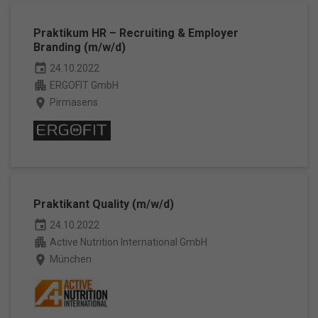
Praktikum HR – Recruiting & Employer
Branding (m/w/d)
event
24.10.2022
apartment
ERGOFIT GmbH
place
Pirmasens
Praktikant Quality (m/w/d)
event
24.10.2022
apartment
Active Nutrition International GmbH
place
München