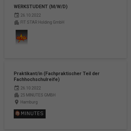
WERKSTUDENT (M/W/D)
event
26.10.2022
apartment
FIT STAR Holding GmbH
Praktikant/in (Fachpraktischer Teil der
Fachhochschulreife)
event
26.10.2022
apartment
25 MINUTES GMBH
place
Hamburg