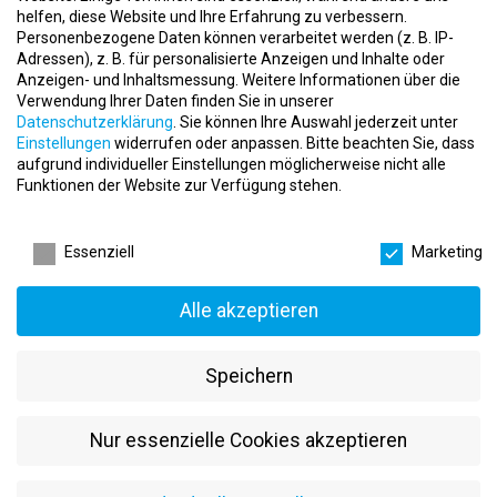
helfen, diese Website und Ihre Erfahrung zu verbessern.
apartment
EMS-Lounge GmbH
Personenbezogene Daten können verarbeitet werden (z. B. IP-
place
Öhringen
Adressen), z. B. für personalisierte Anzeigen und Inhalte oder
Anzeigen- und Inhaltsmessung.
Weitere Informationen über die
Verwendung Ihrer Daten finden Sie in unserer
Datenschutzerklärung
.
Sie können Ihre Auswahl jederzeit unter
Einstellungen
widerrufen oder anpassen.
Bitte beachten Sie, dass
aufgrund individueller Einstellungen möglicherweise nicht alle
Funktionen der Website zur Verfügung stehen.
AUSBILDUNG FITNESS / SPORT / GESUNDHEIT
Datenschutzeinstellungen
Schwäbisch Hall (M/W/D)
Essenziell
Marketing
event
24.08.2022
apartment
EMS-Lounge GmbH
Alle akzeptieren
place
Schwäbisch Hall
Speichern
Nur essenzielle Cookies akzeptieren
AUSBILDUNG FITNESS / SPORT / GESUNDHEIT