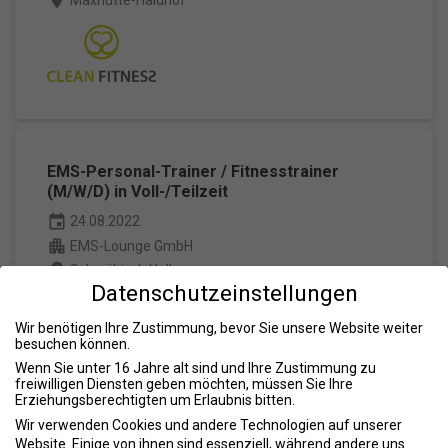
place
Maxhütte-Haidhof
EMS-Personal-Trainer / Fitnesstrainer
(M/W/D) in Voll-/Teilzeit
event
24.08.2022
apartment
EMS-Lounge GmbH
place
Schwäbisch Hall
Datenschutzeinstellungen
Wir benötigen Ihre Zustimmung, bevor Sie unsere Website weiter
besuchen können.
Wenn Sie unter 16 Jahre alt sind und Ihre Zustimmung zu
freiwilligen Diensten geben möchten, müssen Sie Ihre
Erziehungsberechtigten um Erlaubnis bitten.
EMS-Personal-Trainer / Fitnesstrainer
Wir verwenden Cookies und andere Technologien auf unserer
event
24.08.2022
Website. Einige von ihnen sind essenziell, während andere uns