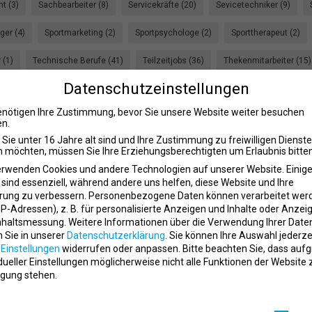
t (3)
Sachbearbeiter (8)
Servicekräfte (20)
Sevicetechniker (9)
er (4)
Sportmarketing (2)
Sportpsychologe (2)
Sporttherapeut (2)
 (1)
Technische Berufe (41)
Teilzeitjobs (36)
Thekenmitarbeiter (15)
Datenschutzeinstellungen
Tourismus (27)
Verkäufer (5)
Vertrieb / Verkauf (116)
Vertriebsmita
enötigen Ihre Zustimmung, bevor Sie unsere Website weiter besuchen
ildung (314)
Wellness- / Spa-Mitarbeiter (20)
Werksstudentenjobs (17)
n.
Sie unter 16 Jahre alt sind und Ihre Zustimmung zu freiwilligen Dienst
 möchten, müssen Sie Ihre Erziehungsberechtigten um Erlaubnis bitten
erwenden Cookies und andere Technologien auf unserer Website. Einig
 sind essenziell, während andere uns helfen, diese Website und Ihre
rung zu verbessern.
Personenbezogene Daten können verarbeitet wer
NDANIMATEUR / ENTERTAINER KINDER- UND
. IP-Adressen), z. B. für personalisierte Anzeigen und Inhalte oder Anzei
nhaltsmessung.
Weitere Informationen über die Verwendung Ihrer Date
G (M/W/D)
n Sie in unserer
Datenschutzerklärung
.
Sie können Ihre Auswahl jederze
place
ldiana GmbH
Frankfurt am Main
r
Einstellungen
widerrufen oder anpassen.
Bitte beachten Sie, dass auf
idueller Einstellungen möglicherweise nicht alle Funktionen der Website 
gung stehen.
schutzeinstellungen