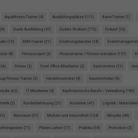
Aquafitness-Trainer (4)
Ausbildungsplätze (111)
Barre-Trainer (1)
(9)
Duale Ausbildung (47)
Duales Studium (776)
Einkauf (26)
dio (10)
EMS-Trainer (21)
Ernährungsberater (18)
Eventmanagement
ster (8)
Fitnesscoach (2)
Fitnesstrainer / Fitness Instruktor (137)
F
(36)
Friseur (2)
Front Office Mitarbeiter (2)
Gastronomie (21)
Ges
oup Fitness Trainer (3)
Handelsvertreter (4)
Haustechniker (5)
enjobs (62)
IT Mitarbeiter (4)
Kaufmännische Berufe / Verwaltung (180)
metik (2)
Kundenbetreuung (21)
Kursleiter (47)
Logistik / Materialwi
52)
Masseure (21)
Medizin und Gesundheit (124)
Minijobs (49)
otherapeuten (71)
Pilates Lehrer (17)
Praktika (59)
Promotion (2)