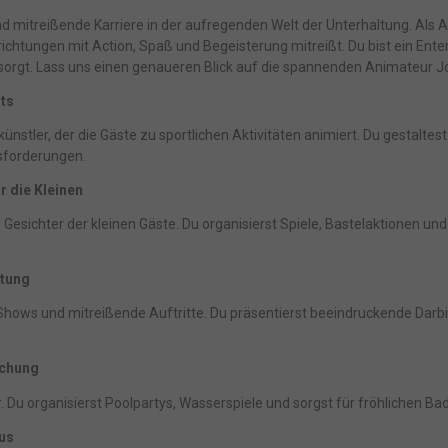
nhaltsmessung.
Weitere Informationen über die Verwendung Ihrer Date
n Sie in unserer
Datenschutzerklärung
.
Bitte beachten Sie, dass aufgru
 mitreißende Karriere in der aufregenden Welt der Unterhaltung. Als A
idueller Einstellungen möglicherweise nicht alle Funktionen der Website 
richtungen mit Action, Spaß und Begeisterung mitreißt. Du bist ein Ente
gung stehen.
 sorgt. Lass uns einen genaueren Blick auf die spannenden Animateur J
finden Sie eine Übersicht über alle verwendeten Cookies. Sie können Ihre
lligung zu ganzen Kategorien geben oder sich weitere Informationen
ts
gen lassen und so nur bestimmte Cookies auswählen.
nstler, der die Gäste zu sportlichen Aktivitäten animiert. Du gestaltes
le akzeptieren
Speichern
usforderungen.
r die Kleinen
r essenzielle Cookies akzeptieren
esichter der kleinen Gäste. Du organisierst Spiele, Bastelaktionen und 
schutzeinstellungen
ssenziell (1)
ltung
nzielle Cookies ermöglichen grundlegende Funktionen und sind für die einwand
ion der Website erforderlich.
hows und mitreißende Auftritte. Du präsentierst beeindruckende Darbi
Cookie-Informationen anzeigen
schung
arketing (1)
Du organisierst Poolpartys, Wasserspiele und sorgst für fröhlichen Ba
eting-Cookies werden von Drittanbietern oder Publishern verwendet, um
onalisierte Werbung anzuzeigen. Sie tun dies, indem sie Besucher über Website
us
eg verfolgen.