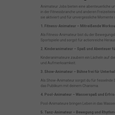
und I
finde
Animateur Jobs bieten eine abenteuerliche und
indiv
in der Fitnessbranche und anderen Freizeitein
Verfü
sie aktiviert und für unvergessliche Momente
Hier 
Einwi
1. Fitness-Animateur – Mitreißende Workou
anzei
Als Fitness-Animateur bist du der Bewegungskü
Al
Sportspiele und sorgst für actionreiche Hera
2. Kinderanimateur – Spaß und Abenteuer fü
Nu
Kinderanimateure zaubern ein Lächeln auf die G
Daten
und Aufmerksamkeit.
E
3. Show-Animateur – Bühne frei für Unterha
Esse
Funkt
Als Show-Animateur sorgst du für fesselnde S
das Publikum mit deinem Charisma.
4. Pool-Animateur – Wasserspaß und Erfri
M
Pool-Animateure bringen Leben in das Wasser. 
Mark
pers
5. Tanz-Animateur – Bewegung und Rhythm
hinw