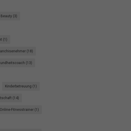
Beauty (3)
 (1)
ranchisenehmer (18)
undheitscoach (13)
Kinderbetreuung (1)
rtschaft (14)
Online-Fitnesstrainer (1)