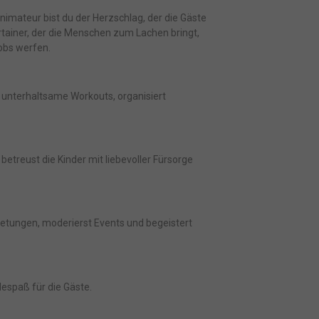
n
nd
nimateur bist du der Herzschlag, der die Gäste
zur
rtainer, der die Menschen zum Lachen bringt,
obs werfen.
t unterhaltsame Workouts, organisiert
Zurück
betreust die Kinder mit liebevoller Fürsorge
freie
etungen, moderierst Events und begeistert
Marketing
despaß für die Gäste.
s