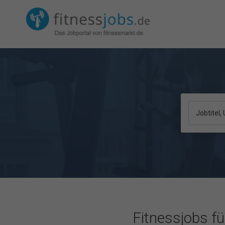
Jobtitel
Fitnessjobs f