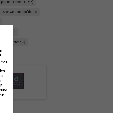
Sport und Fitness (1946)
Sportwissenschaftler (3)
rbeiter (18)
Yoga Lehrer (5)
en
.
e von
den
gen-
n
it
grund
zur