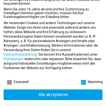
event
07.02.2025
besuchen können.
apartment
Elan Fitness GmbH
Wenn Sie unter 16 Jahre alt sind und Ihre Zustimmung zu
place
Wennigsen (Deister)
freiwilligen Diensten geben möchten, müssen Sie Ihre
Erziehungsberechtigten um Erlaubnis bitten.
Wir verwenden Cookies und andere Technologien auf unserer
Website. Einige von ihnen sind essenziell, während andere uns
helfen, diese Website und Ihre Erfahrung zu verbessern.
Personenbezogene Daten können verarbeitet werden (z. B. IP-
Adressen), z. B. für personalisierte Anzeigen und Inhalte oder
Anzeigen- und Inhaltsmessung.
Weitere Informationen über die
Studierende (m/w/d) für Bachelor-
Verwendung Ihrer Daten finden Sie in unserer
Datenschutzerklärung
.
Sie können Ihre Auswahl jederzeit unter
Studiengang an der DHfPG in Werl gesucht!
Einstellungen
widerrufen oder anpassen.
Bitte beachten Sie, dass
event
27.01.2025
aufgrund individueller Einstellungen möglicherweise nicht alle
apartment
Körperformen
Funktionen der Website zur Verfügung stehen.
place
Werl
Datenschutzeinstellungen
Essenziell
Marketing
Alle akzeptieren