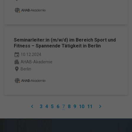
Cookie-Informationen anzeigen
Datenschutzerklärung
Impressum
powered by Borlabs Cookie
Seminarleiter:in (m/w/d) im Bereich Sport und
Fitness – Spannende Tätigkeit in Berlin
event
10.12.2024
apartment
AHAB-Akademie
place
Berlin
keyboard_arrow_left
keyboard_arrow_right
7
3
4
5
6
8
9
10
11