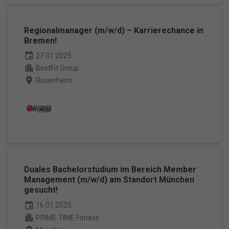
Regionalmanager (m/w/d) – Karrierechance in
Bremen!
event
27.01.2025
apartment
BestFit Group
place
Rosenheim
Duales Bachelorstudium im Bereich Member
Management (m/w/d) am Standort München
gesucht!
event
16.01.2025
apartment
PRIME TIME Fitness