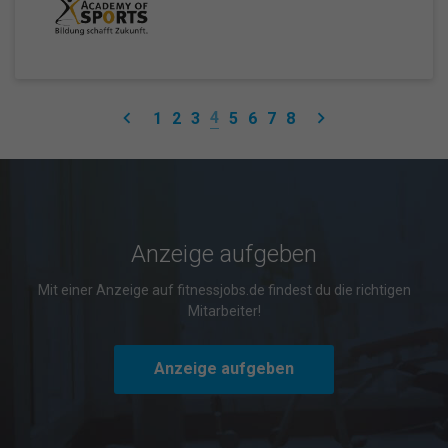
keyboard_arrow_left
keyboard_arrow_right
4
1
2
3
5
6
7
8
Anzeige aufgeben
Mit einer Anzeige auf fitnessjobs.de findest du die richtigen
Mitarbeiter!
Anzeige aufgeben