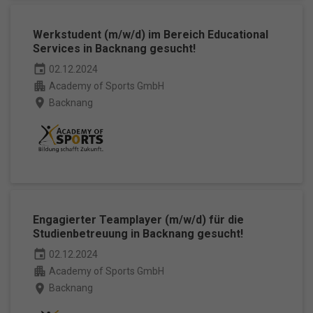
Cookie-Informationen anzeigen
Datenschutzerklärung
Impressum
powered by Borlabs Cookie
Werkstudent (m/w/d) im Bereich Educational
Services in Backnang gesucht!
event
02.12.2024
apartment
Academy of Sports GmbH
place
Backnang
Engagierter Teamplayer (m/w/d) für die
Studienbetreuung in Backnang gesucht!
event
02.12.2024
apartment
Academy of Sports GmbH
place
Backnang