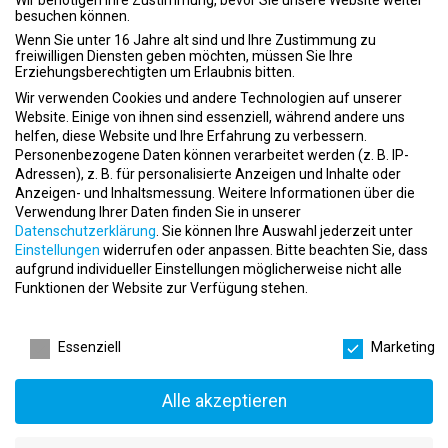
Wir benötigen Ihre Zustimmung, bevor Sie unsere Website weiter
oder Vollzeit – 20 bis 40 Stunden/Woche in
besuchen können.
Teningen gesucht
Wenn Sie unter 16 Jahre alt sind und Ihre Zustimmung zu
freiwilligen Diensten geben möchten, müssen Sie Ihre
event
17.12.2024
Erziehungsberechtigten um Erlaubnis bitten.
apartment
AquaKinetics GmbH Bewegung im Wasser
Wir verwenden Cookies und andere Technologien auf unserer
place
Teningen
Website. Einige von ihnen sind essenziell, während andere uns
helfen, diese Website und Ihre Erfahrung zu verbessern.
Personenbezogene Daten können verarbeitet werden (z. B. IP-
Adressen), z. B. für personalisierte Anzeigen und Inhalte oder
Anzeigen- und Inhaltsmessung.
Weitere Informationen über die
Verwendung Ihrer Daten finden Sie in unserer
Datenschutzerklärung
.
Sie können Ihre Auswahl jederzeit unter
Ausbildung zum Kaufmann/zur Kauffrau für
Einstellungen
widerrufen oder anpassen.
Bitte beachten Sie, dass
Büromanagement (m/w/d) – Starte Deine
aufgrund individueller Einstellungen möglicherweise nicht alle
Karriere in Dorsten!
Funktionen der Website zur Verfügung stehen.
event
Datenschutzeinstellungen
11.12.2024
apartment
Aidoo Software GmbH
Essenziell
Marketing
place
Dorsten
Alle akzeptieren