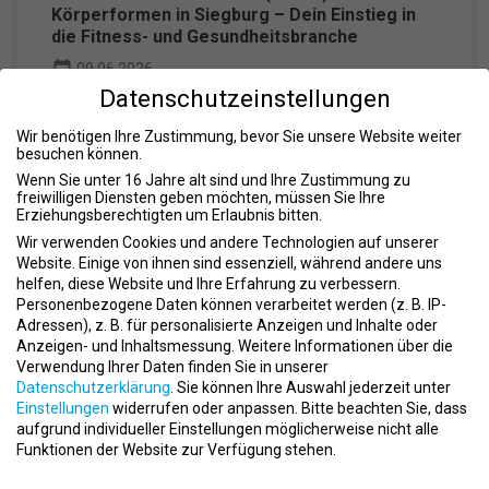
Körperformen in Siegburg – Dein Einstieg in
die Fitness- und Gesundheitsbranche
event
09.06.2026
apartment
Datenschutzeinstellungen
Körperformen
place
Siegburg
Wir benötigen Ihre Zustimmung, bevor Sie unsere Website weiter
besuchen können.
Wenn Sie unter 16 Jahre alt sind und Ihre Zustimmung zu
freiwilligen Diensten geben möchten, müssen Sie Ihre
Erziehungsberechtigten um Erlaubnis bitten.
Wir verwenden Cookies und andere Technologien auf unserer
Website. Einige von ihnen sind essenziell, während andere uns
helfen, diese Website und Ihre Erfahrung zu verbessern.
Duales Bachelor-Studium (m/w/d) bei
Personenbezogene Daten können verarbeitet werden (z. B. IP-
Körperformen in Sankt Augustin – Starte
Adressen), z. B. für personalisierte Anzeigen und Inhalte oder
Deine Karriere im Gesundheits- und
Anzeigen- und Inhaltsmessung.
Weitere Informationen über die
Fitnessbereich
Verwendung Ihrer Daten finden Sie in unserer
event
09.06.2026
Datenschutzerklärung
.
Sie können Ihre Auswahl jederzeit unter
Einstellungen
widerrufen oder anpassen.
Bitte beachten Sie, dass
apartment
Körperformen
aufgrund individueller Einstellungen möglicherweise nicht alle
place
Sankt Augustin
Funktionen der Website zur Verfügung stehen.
Datenschutzeinstellungen