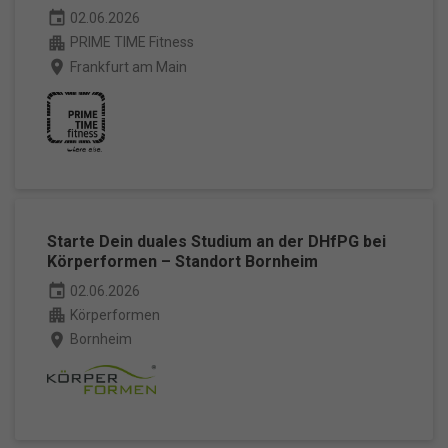
event
02.06.2026
apartment
PRIME TIME Fitness
Ma
Marketing (1)
place
Frankfurt am Main
Marketing-Cookies werden von Drittanbietern oder Publishern
verwendet, um personalisierte Werbung anzuzeigen. Sie tun dies, indem
sie Besucher über Websites hinweg verfolgen.
Cookie-Informationen anzeigen
Datenschutzerklärung
Impressum
powered by Borlabs Cookie
Starte Dein duales Studium an der DHfPG bei
Körperformen – Standort Bornheim
event
02.06.2026
apartment
Körperformen
place
Bornheim