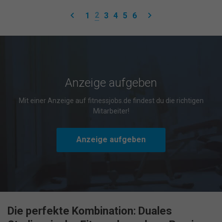
keyboard_arrow_left
keyboard_arrow_right
2
1
3
4
5
6
Anzeige aufgeben
Mit einer Anzeige auf fitnessjobs.de findest du die richtigen
Mitarbeiter!
Anzeige aufgeben
Die perfekte Kombination: Duales