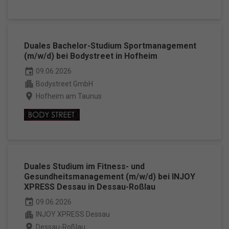
Duales Bachelor-Studium Sportmanagement
(m/w/d) bei Bodystreet in Hofheim
event
09.06.2026
apartment
Bodystreet GmbH
place
Hofheim am Taunus
Duales Studium im Fitness- und
Gesundheitsmanagement (m/w/d) bei INJOY
XPRESS Dessau in Dessau-Roßlau
event
09.06.2026
apartment
INJOY XPRESS Dessau
place
Dessau-Roßlau