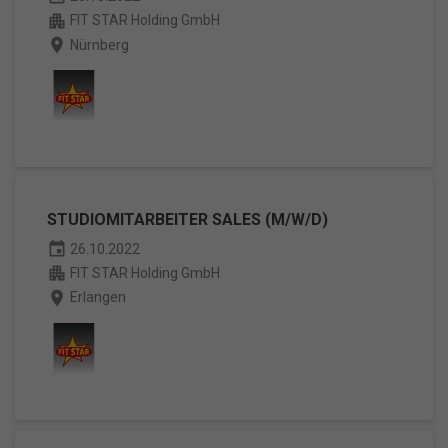
apartment
FIT STAR Holding GmbH
place
Nürnberg
STUDIOMITARBEITER SALES (M/W/D)
event
26.10.2022
apartment
FIT STAR Holding GmbH
place
Erlangen