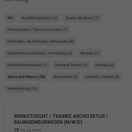
Alle
Ausbildungsplätze (2)
Duales Studium (11)
Fitnesstrainer / Fitness Instruktor (1)
Hilfskräfte / Aushilfsjobs / Nebenjobs (3)
Kaufmännische Berufe / Verwaltung (2)
Minijobs (1)
Online-Fitnesstrainer (1)
Personal Trainer (1)
Praktika (4)
Sport und Fitness (58)
Studioleiter (2)
Vertrieb / Verkauf (8)
Weiterbildung (16)
WERKSTUDENT / TRAINEE ARCHITEKTUR /
BAUINGENIEURWESEN (M/W/D)
event
26.10.2022