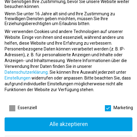
Wir benötigen Ihre Zustimmung, bevor Sie unsere Website weiter
besuchen können.
WERKSTUDENT / TRAINEE ARCHITEKTUR /
BAUINGENIEURWESEN (M/W/D)
Wenn Sie unter 16 Jahre alt sind und Ihre Zustimmung zu
freiwilligen Diensten geben möchten, müssen Sie Ihre
event
26.10.2022
Erziehungsberechtigten um Erlaubnis bitten.
apartment
FIT STAR Holding GmbH
Wir verwenden Cookies und andere Technologien auf unserer
place
Website. Einige von ihnen sind essenziell, während andere uns
Nürnberg
helfen, diese Website und Ihre Erfahrung zu verbessern.
Personenbezogene Daten können verarbeitet werden (z. B. IP-
Adressen), z. B. für personalisierte Anzeigen und Inhalte oder
Anzeigen- und Inhaltsmessung.
Weitere Informationen über die
Verwendung Ihrer Daten finden Sie in unserer
Datenschutzerklärung
.
Sie können Ihre Auswahl jederzeit unter
Einstellungen
widerrufen oder anpassen.
Bitte beachten Sie, dass
aufgrund individueller Einstellungen möglicherweise nicht alle
Funktionen der Website zur Verfügung stehen.
KEY ACCOUNT MANAGER CORPORATE
FITNESS / SALES (M/W/D)
Datenschutzeinstellungen
event
26.10.2022
Essenziell
Marketing
apartment
FIT STAR Holding GmbH
place
Nürnberg
Alle akzeptieren