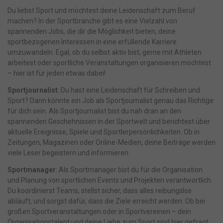
Du liebst Sport und möchtest deine Leidenschaft zum Beruf
machen? In der Sportbranche gibt es eine Vielzahl von
spannenden Jobs, die dir die Möglichkeit bieten, deine
sportbezogenen Interessen in eine erfüllende Karriere
umzuwandeln. Egal, ob du selbst aktiv bist, gerne mit Athleten
arbeitest oder sportliche Veranstaltungen organisieren möchtest
– hier ist für jeden etwas dabei!
Sportjournalist
: Du hast eine Leidenschaft für Schreiben und
Sport? Dann könnte ein Job als Sportjournalist genau das Richtige
für dich sein. Als Sportjournalist bist du nah dran an den
spannenden Geschehnissen in der Sportwelt und berichtest über
aktuelle Ereignisse, Spiele und Sportlerpersönlichkeiten. Ob in
Zeitungen, Magazinen oder Online-Medien, deine Beiträge werden
viele Leser begeistern und informieren.
Sportmanager
: Als Sportmanager bist du für die Organisation
und Planung von sportlichen Events und Projekten verantwortlich.
Du koordinierst Teams, stellst sicher, dass alles reibungslos
abläuft, und sorgst dafür, dass die Ziele erreicht werden. Ob bei
großen Sportveranstaltungen oder in Sportvereinen – dein
Organisationstalent und deine Liebe zum Sport sind hier gefragt.