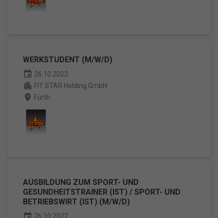
WERKSTUDENT (M/W/D)
event
26.10.2022
apartment
FIT STAR Holding GmbH
place
Fürth
AUSBILDUNG ZUM SPORT- UND
GESUNDHEITSTRAINER (IST) / SPORT- UND
BETRIEBSWIRT (IST) (M/W/D)
event
26.10.2022