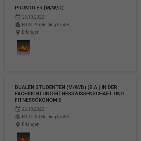
PROMOTER (M/W/D)
event
26.10.2022
apartment
FIT STAR Holding GmbH
place
Erlangen
DUALEN STUDENTEN (M/W/D) (B.A.) IN DER
FACHRICHTUNG FITNESSWISSENSCHAFT UND
FITNESSÖKONOMIE
event
26.10.2022
apartment
FIT STAR Holding GmbH
place
Erlangen