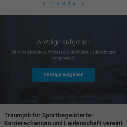
keyboard_arrow_left
keyboard_arrow_right
4
1
2
3
5
Cookie-Informationen anzeigen
Datenschutzerklärung
Impressum
powered by Borlabs Cookie
Anzeige aufgeben
Mit einer Anzeige auf fitnessjobs.de findest du die richtigen
Mitarbeiter!
Anzeige aufgeben
Traumjob für Sportbegeisterte:
Karrierechancen und Leidenschaft vereint