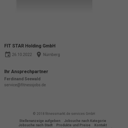
Essenziell (1)
Essenzielle Cookies ermöglichen grundlegende Funktionen und sind
für die einwandfreie Funktion der Website erforderlich.
Cookie-Informationen anzeigen
Ma
Marketing (1)
Marketing-Cookies werden von Drittanbietern oder Publishern
FIT STAR Holding GmbH
verwendet, um personalisierte Werbung anzuzeigen. Sie tun dies, indem
event
place
26.10.2022
Nürnberg
sie Besucher über Websites hinweg verfolgen.
Cookie-Informationen anzeigen
Ihr Ansprechpartner
Datenschutzerklärung
Impressum
powered by Borlabs Cookie
Ferdinand Seewald
service@fitnessjobs.de
© 2018 fitnessmarkt.de services GmbH
Stellenanzeige aufgeben
Jobsuche nach Kategorie
Jobsuche nach Stadt
Produkte und Preise
Kontakt