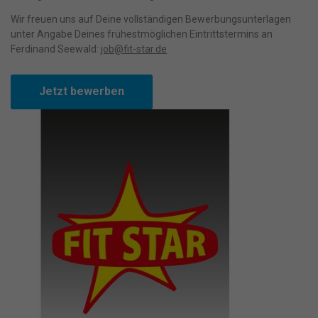
freiwilligen Diensten geben möchten, müssen Sie Ihre
Erziehungsberechtigten um Erlaubnis bitten.
Wir freuen uns auf Deine vollständigen Bewerbungsunterlagen
Wir verwenden Cookies und andere Technologien auf unserer
unter Angabe Deines frühestmöglichen Eintrittstermins an
Website. Einige von ihnen sind essenziell, während andere uns
Ferdinand Seewald:
job@fit-star.de
helfen, diese Website und Ihre Erfahrung zu verbessern.
Personenbezogene Daten können verarbeitet werden (z. B. IP-
Adressen), z. B. für personalisierte Anzeigen und Inhalte oder
Jetzt bewerben
Anzeigen- und Inhaltsmessung.
Weitere Informationen über die
Verwendung Ihrer Daten finden Sie in unserer
Datenschutzerklärung
.
Bitte beachten Sie, dass aufgrund
individueller Einstellungen möglicherweise nicht alle Funktionen
der Website zur Verfügung stehen.
Hier finden Sie eine Übersicht über alle verwendeten Cookies. Sie
können Ihre Einwilligung zu ganzen Kategorien geben oder sich
weitere Informationen anzeigen lassen und so nur bestimmte
Cookies auswählen.
Alle akzeptieren
Speichern
Nur essenzielle Cookies akzeptieren
Zurück
Datenschutzeinstellungen