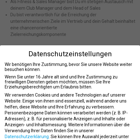
Als Fitness & Sales Manager bist Du im stetigen Austausch mit
deinem Club Manager und dem Head of Sales
Du bist verantwortlich für die Erreichung der
unternehmerischen Ziele im Vertrieb und dein Gehalt beinhaltet
eine chancenorientierte
Zielerreichungskomponente
Datenschutzeinstellungen
WAS WIR DIR BIETEN:
Wir benötigen Ihre Zustimmung, bevor Sie unsere Website weiter
Wir verstehen uns als Top-Arbeitgeber:
Im Rahmen Deiner
besuchen können.
Festanstellung genießt Du diverse Benefits eines fairen und
Wenn Sie unter 16 Jahre alt sind und Ihre Zustimmung zu
wirtschaftlich starken Partners
freiwilligen Diensten geben möchten, müssen Sie Ihre
Mehr als ein gutes Einkommen – Leistung und
Erziehungsberechtigten um Erlaubnis bitten.
Perspektive:
Profitiere als Mitarbeiter- wenn Du es möchtest –
Wir verwenden Cookies und andere Technologien auf unserer
von den Sonderkonditionen der betrieblichen Altersvorsorge
Website. Einige von ihnen sind essenziell, während andere uns
unseres Partners „Allianz“
helfen, diese Website und Ihre Erfahrung zu verbessern.
Work-Life-Balance:
Als Mitarbeiter trainierst Du kostenlos in allen
Personenbezogene Daten können verarbeitet werden (z. B. IP-
Adressen), z. B. für personalisierte Anzeigen und Inhalte oder
FIT STAR Clubs
Anzeigen- und Inhaltsmessung.
Weitere Informationen über die
Weiterbildung:
Die 2016 gegründete FIT STAR Academy bietet Dir
Verwendung Ihrer Daten finden Sie in unserer
ein umfangreiches Weiterbildungskonzept
Datenschutzerklärung
.
Sie können Ihre Auswahl jederzeit unter
Verdienstmöglichkeiten:
Kompetitives Gehalt und