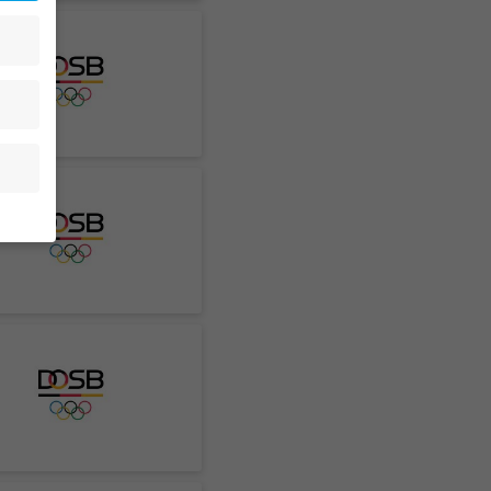
en
.
e von
den
gen-
n
nd
zur