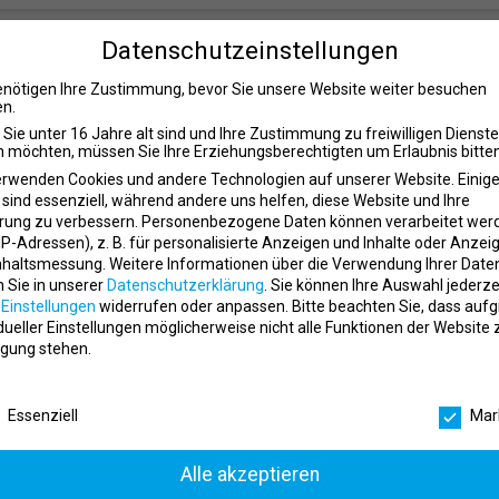
Datenschutzeinstellungen
e Speaker (Compulsory Internship)
enötigen Ihre Zustimmung, bevor Sie unsere Website weiter besuchen
place
pfit GbR
Hamburg
n.
Sie unter 16 Jahre alt sind und Ihre Zustimmung zu freiwilligen Dienst
 möchten, müssen Sie Ihre Erziehungsberechtigten um Erlaubnis bitten
erwenden Cookies und andere Technologien auf unserer Website. Einig
 sind essenziell, während andere uns helfen, diese Website und Ihre
ent – Native Speaker (Compulsory Internship) –
rung zu verbessern.
Personenbezogene Daten können verarbeitet wer
. IP-Adressen), z. B. für personalisierte Anzeigen und Inhalte oder Anzei
nhaltsmessung.
Weitere Informationen über die Verwendung Ihrer Date
place
pfit GbR
Stuttgart
n Sie in unserer
Datenschutzerklärung
.
Sie können Ihre Auswahl jederze
r
Einstellungen
widerrufen oder anpassen.
Bitte beachten Sie, dass auf
idueller Einstellungen möglicherweise nicht alle Funktionen der Website 
gung stehen.
ie Bekämpfung von Doping und
schutzeinstellungen
lation (m/w/d)
Essenziell
Mar
place
eutscher Olympischer Sportbund
Frankfurt am
Main
Alle akzeptieren