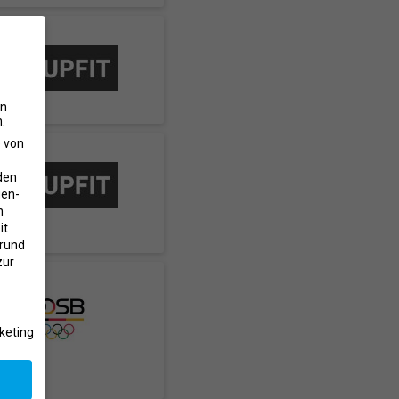
en
.
e von
den
gen-
n
it
grund
zur
keting