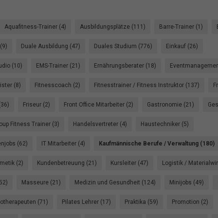
Aquafitness-Trainer (4)
Ausbildungsplätze (111)
Barre-Trainer (1)
(9)
Duale Ausbildung (47)
Duales Studium (776)
Einkauf (26)
dio (10)
EMS-Trainer (21)
Ernährungsberater (18)
Eventmanagement
ster (8)
Fitnesscoach (2)
Fitnesstrainer / Fitness Instruktor (137)
F
(36)
Friseur (2)
Front Office Mitarbeiter (2)
Gastronomie (21)
Ges
oup Fitness Trainer (3)
Handelsvertreter (4)
Haustechniker (5)
enjobs (62)
IT Mitarbeiter (4)
Kaufmännische Berufe / Verwaltung (180)
metik (2)
Kundenbetreuung (21)
Kursleiter (47)
Logistik / Materialwi
52)
Masseure (21)
Medizin und Gesundheit (124)
Minijobs (49)
otherapeuten (71)
Pilates Lehrer (17)
Praktika (59)
Promotion (2)