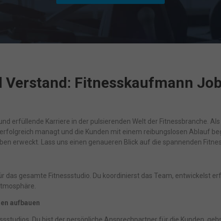
d Verstand: Fitnesskaufmann Job
und erfüllende Karriere in der pulsierenden Welt der Fitnessbranche. Al
n erfolgreich managt und die Kunden mit einem reibungslosen Ablauf bege
eben erweckt. Lass uns einen genaueren Blick auf die spannenden Fit
für das gesamte Fitnessstudio. Du koordinierst das Team, entwickelst er
atmosphäre.
gen aufbauen
sstudios. Du bist der persönliche Ansprechpartner für die Kunden, gehst