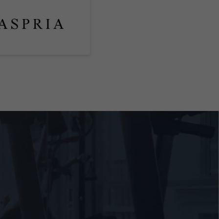
Zurück
freie
Marketing
s
!
ressum