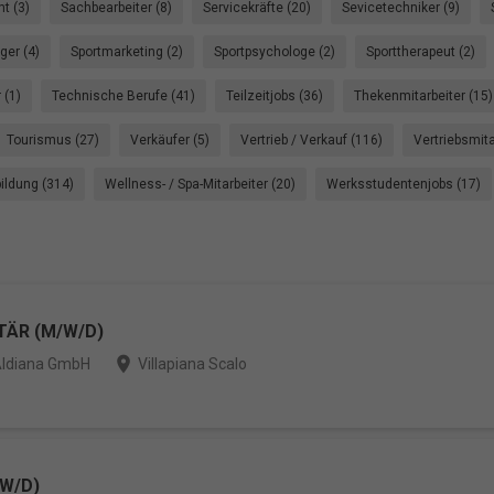
t (3)
Sachbearbeiter (8)
Servicekräfte (20)
Sevicetechniker (9)
er (4)
Sportmarketing (2)
Sportpsychologe (2)
Sporttherapeut (2)
 (1)
Technische Berufe (41)
Teilzeitjobs (36)
Thekenmitarbeiter (15)
Tourismus (27)
Verkäufer (5)
Vertrieb / Verkauf (116)
Vertriebsmita
ildung (314)
Wellness- / Spa-Mitarbeiter (20)
Werksstudentenjobs (17)
TÄR (M/W/D)
place
ldiana GmbH
Villapiana Scalo
W/D)