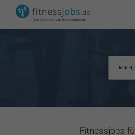
Jobtitel
Fitnessjobs f