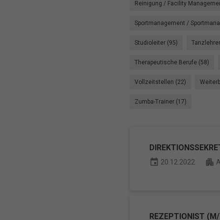
Reinigung / Facility Managemen
Sportmanagement / Sportmanag
Studioleiter (95)
Tanzlehrer
Therapeutische Berufe (58)
Vollzeitstellen (22)
Weiterb
Zumba-Trainer (17)
DIREKTIONSSEKRE
event
apartment
20.12.2022
A
REZEPTIONIST (M/