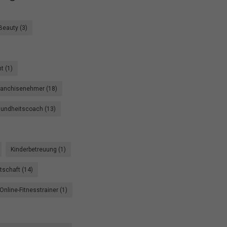
Beauty (3)
 (1)
ranchisenehmer (18)
undheitscoach (13)
Kinderbetreuung (1)
rtschaft (14)
Online-Fitnesstrainer (1)