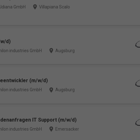
place
ldiana GmbH
Villapiana Scalo
/w/d)
place
ilon industries GmbH
Augsburg
entwickler (m/w/d)
place
ilon industries GmbH
Augsburg
ndenanfragen IT Support (m/w/d)
place
ilon industries GmbH
Emersacker