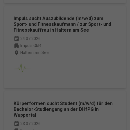
Impuls sucht Auszubildende (m/w/d) zum
Sport- und Fitnesskaufmann / zur Sport- und
Fitnesskauffrau in Haltern am See
event
24.07.2026
apartment
Impuls GbR
place
Haltern am See
Körperformen sucht Student (m/w/d) für den
Bachelor-Studiengang an der DHfPG in
Wuppertal
event
23.07.2026