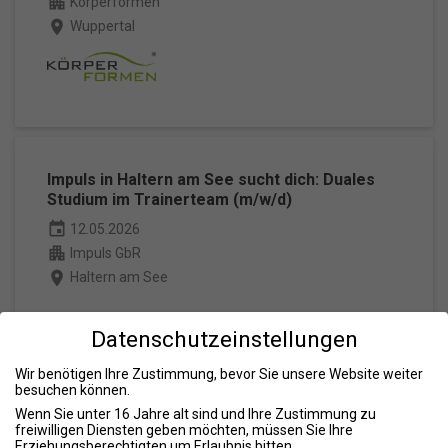
apartment
Körperformen
place
Wuppertal
Impuls in Haltern am See sucht dich: Duales
Studium im Trainerteam (m/w/d)
event
12.05.2026
apartment
Impuls GbR
place
Haltern am See
Datenschutzeinstellungen
Wir benötigen Ihre Zustimmung, bevor Sie unsere Website weiter
besuchen können.
Wenn Sie unter 16 Jahre alt sind und Ihre Zustimmung zu
freiwilligen Diensten geben möchten, müssen Sie Ihre
Erziehungsberechtigten um Erlaubnis bitten.