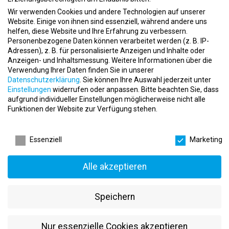
Impuls in Haltern am See sucht Dich für die
Ausbildung zum Sport- und Fitnesskaufmann/-
Wir verwenden Cookies und andere Technologien auf unserer
Website. Einige von ihnen sind essenziell, während andere uns
frau (m/w/d)
helfen, diese Website und Ihre Erfahrung zu verbessern.
event
12.05.2026
Personenbezogene Daten können verarbeitet werden (z. B. IP-
apartment
Impuls GbR
Adressen), z. B. für personalisierte Anzeigen und Inhalte oder
Anzeigen- und Inhaltsmessung.
Weitere Informationen über die
place
Haltern am See
Verwendung Ihrer Daten finden Sie in unserer
Datenschutzerklärung
.
Sie können Ihre Auswahl jederzeit unter
Einstellungen
widerrufen oder anpassen.
Bitte beachten Sie, dass
aufgrund individueller Einstellungen möglicherweise nicht alle
Funktionen der Website zur Verfügung stehen.
Datenschutzeinstellungen
Essenziell
Marketing
Duales Studium (m/w/d) Fitnessökonomie,
Fitnesstraining & Gesundheitsmanagement
Alle akzeptieren
bei all inclusive Fitness in Dortmund
event
07.05.2026
Speichern
apartment
all inclusive Fitness
place
Dortmund
Nur essenzielle Cookies akzeptieren