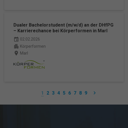
Dualer Bachelorstudent (m/w/d) an der DHfPG
– Karrierechance bei Körperformen in Marl
event
02.02.2026
apartment
Körperformen
place
Marl
keyboard_arrow_right
1
2
3
4
5
6
7
8
9