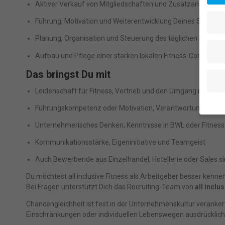
Aktiver Verkauf von Mitgliedschaften und Zusatzangeboten
Führung, Motivation und Weiterentwicklung Deines Studio-
Planung, Organisation und Steuerung des täglichen Studioa
Aufbau und Pflege einer starken lokalen Fitness-Communit
Das bringst Du mit
Leidenschaft für Fitness, Vertrieb und den Umgang mit Me
Führungskompetenz oder Motivation, Verantwortung zu übe
Unternehmerisches Denken; Kenntnisse in BWL oder Fitness
Wenn 
geben
Kommunikationsstärke, Eigeninitiative und Teamgeist
Wir v
Auch Bewerbende aus Einzelhandel, Hotellerie oder Sales s
ihnen
Erfah
Du möchtest all inclusive Fitness als Arbeitgeber besser kenne
(z. B
Bei Fragen unterstützt Dich das Recruiting-Team von
all inclu
und I
finde
Chancengleichheit ist fest in der Unternehmenskultur verank
indiv
Einschränkungen oder individuellen Lebenswegen ausdrücklich
Verfü