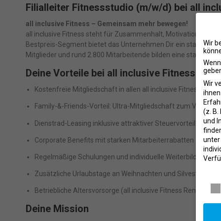
Filialleiter Fitnessstudio (m/w/d) bei all inc
all inclusive Fitness – Gemeinsam mehr bewegen!
all inclusive Fitness steht für Zusammenhalt, Motivation und n
Wir b
Bestpreis-Segment bietet das Unternehmen Dir ein stabiles U
könne
Mitglieder und rund 2.800 Mitarbeitende bilden eine starke C
Wenn 
geben
Deine Vorteile bei all inclusive Fitness
Wir v
Kostenfreie Mitgliedschaft in allen all inclusive Fitness Studi
ihnen
Erfah
Family-&-Friends-Vorteil: Ultra-Mitgliedschaft zum Versche
(z. B
und I
Dienstrad-Leasing inklusive attraktiver Steuervorteile
finde
unte
Corporate Benefits mit starken Mitarbeiterrabatten
indiv
Regelmäßige Schulungen und individuelle Weiterbildungsa
Verfü
Daten
Zusätzliche Urlaubstage an Weihnachten und Silvester
Betriebliche Altersvorsorge (all inclusive Fitness Rente)
Deine Mission