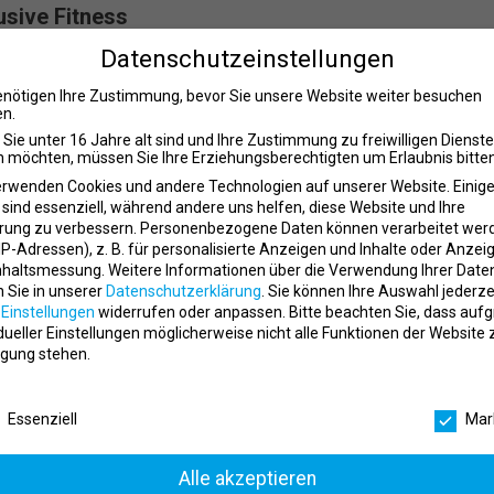
lusive Fitness
Datenschutzeinstellungen
achhaltige Karrierewege. Als eine der größten Fitnessketten Deutschlan
enötigen Ihre Zustimmung, bevor Sie unsere Website weiter besuchen
mfeld mit echten Entwicklungschancen. Über 170 Studios, mehr als 650
n.
ommunity, in der Engagement geschätzt und persönliches Wachstum gefö
Sie unter 16 Jahre alt sind und Ihre Zustimmung zu freiwilligen Dienst
 möchten, müssen Sie Ihre Erziehungsberechtigten um Erlaubnis bitten
erwenden Cookies und andere Technologien auf unserer Website. Einig
os
 sind essenziell, während andere uns helfen, diese Website und Ihre
rung zu verbessern.
Personenbezogene Daten können verarbeitet wer
nken
. IP-Adressen), z. B. für personalisierte Anzeigen und Inhalte oder Anzei
nhaltsmessung.
Weitere Informationen über die Verwendung Ihrer Date
n Sie in unserer
Datenschutzerklärung
.
Sie können Ihre Auswahl jederze
r
Einstellungen
widerrufen oder anpassen.
Bitte beachten Sie, dass auf
idueller Einstellungen möglicherweise nicht alle Funktionen der Website 
ngebote
gung stehen.
schutzeinstellungen
Essenziell
Mar
Alle akzeptieren