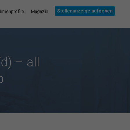
Stellenanzeige aufgeben
irmenprofile
Magazin
d) – all
p