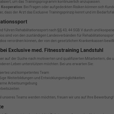
alisiert, um das Trainingsprogramm kontinuierlich anzupassen.
e Kooperation
: Bei Fragen oder aufgedeckten Risiken können sich Kun
cher, dass der Arzt das Exclusive Trainingsprinzip kennt und im Bedarfsfa
tationssport
nd führen Rehabilitationssport nach §§ 43, 44 SGB V durch und kooperi
os sind von den zuständigen Landesverbänden für Rehabilitationssport z
ios verordnen können, der von den gesetzlichen Krankenkassen bewilli
 bei Exclusive med. Fitnesstraining Landstuhl
er auf der Suche nach motivierten und qualifizierten Mitarbeitern, die
deren Leben unterstützen möchten. Bei uns erwarten Sie:
giertes und kompetentes Team
ige Weiterbildungen und Entwicklungsmöglichkeiten
erne Arbeitsumgebung
Arbeitszeiten
il unseres Teams werden möchten, freuen wir uns auf Ihre Bewerbung!
te