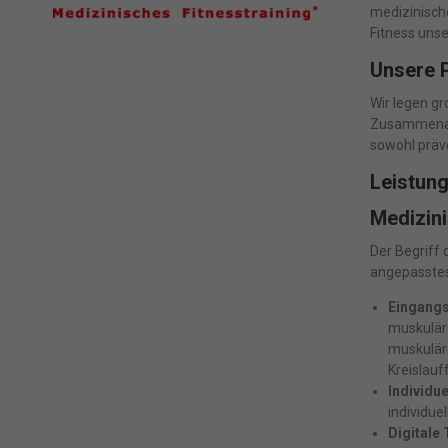
medizinisch
Fitness unse
Unsere 
Wir legen gr
Zusammenarb
sowohl präve
Leistun
Medizini
Der Begriff 
angepasstes
Eingangs
muskuläre
muskuläre
Kreislauf
Individue
individuel
Digitale