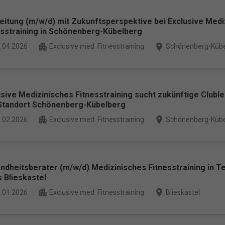
onalisierte Werbung anzuzeigen. Sie tun dies, indem sie Besucher über Website
eg verfolgen.
leitung (m/w/d) mit Zukunftsperspektive bei Exclusive Medi
Cookie-Informationen anzeigen
esstraining in Schönenberg-Kübelberg
Datenschutzerklärung
Imp
ered by Borlabs Cookie
apartment
place
.04.2026
Exclusive med. Fitnesstraining
Schönenberg-Kübe
sive Medizinisches Fitnesstraining sucht zukünftige Cluble
Standort Schönenberg-Kübelberg
apartment
place
.02.2026
Exclusive med. Fitnesstraining
Schönenberg-Kübe
dheitsberater (m/w/d) Medizinisches Fitnesstraining in Tei
 Blieskastel
apartment
place
.01.2026
Exclusive med. Fitnesstraining
Blieskastel