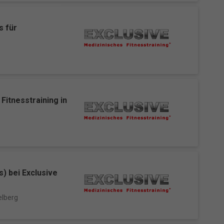
gen-
n
nd
s für
zur
Fitnesstraining in
Zurück
freie
) bei Exclusive
lberg
Marketing