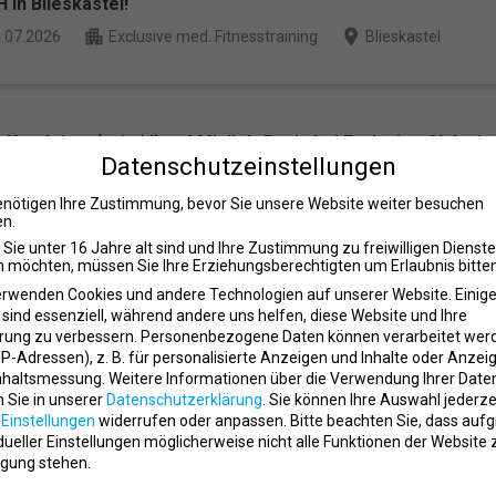
in Blieskastel!
apartment
place
.07.2026
Exclusive med. Fitnesstraining
Blieskastel
Kursleiter (m/w/d) auf Minijob-Basis bei Exclusive Clubs in
Datenschutzeinstellungen
apartment
place
.07.2026
Exclusive med. Fitnesstraining
Ottweiler
enötigen Ihre Zustimmung, bevor Sie unsere Website weiter besuchen
n.
Sie unter 16 Jahre alt sind und Ihre Zustimmung zu freiwilligen Dienst
 möchten, müssen Sie Ihre Erziehungsberechtigten um Erlaubnis bitten
oleiter / Clubmanager (m/w/d) bei Exclusive Clubs in Ottwei
erwenden Cookies und andere Technologien auf unserer Website. Einig
 sind essenziell, während andere uns helfen, diese Website und Ihre
apartment
place
.06.2026
Exclusive med. Fitnesstraining
Blieskastel
rung zu verbessern.
Personenbezogene Daten können verarbeitet wer
. IP-Adressen), z. B. für personalisierte Anzeigen und Inhalte oder Anzei
nhaltsmessung.
Weitere Informationen über die Verwendung Ihrer Date
n Sie in unserer
Datenschutzerklärung
.
Sie können Ihre Auswahl jederze
r
Einstellungen
widerrufen oder anpassen.
Bitte beachten Sie, dass auf
es Studium Fitness, Gesundheit & Management (m/w/d) bei 
idueller Einstellungen möglicherweise nicht alle Funktionen der Website 
gung stehen.
apartment
place
.06.2026
Exclusive med. Fitnesstraining
Ottweiler
schutzeinstellungen