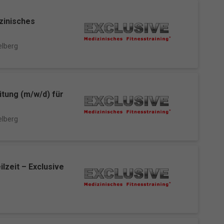
s
zinisches
ressum
lberg
itung (m/w/d) für
lberg
lzeit – Exclusive