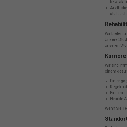
bzw. aktu
Ärztlich
stellt si
Rehabili
Wir bieten u
Unsere Studi
unseren Stud
Karriere
Wir sind imm
einem gesün
Ein enga
Regelmäß
Eine mod
Flexible 
Wenn Sie Te
Standor