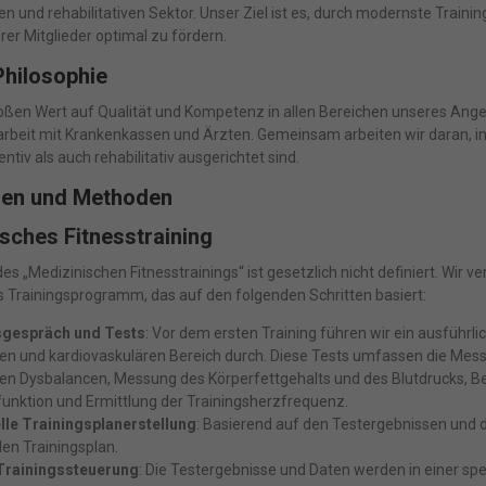
en und rehabilitativen Sektor. Unser Ziel ist es, durch modernste Tra
rer Mitglieder optimal zu fördern.
Philosophie
oßen Wert auf Qualität und Kompetenz in allen Bereichen unseres Angeb
eit mit Krankenkassen und Ärzten. Gemeinsam arbeiten wir daran, indi
ntiv als auch rehabilitativ ausgerichtet sind.
gen und Methoden
sches Fitnesstraining
des „Medizinischen Fitnesstrainings“ ist gesetzlich nicht definiert. Wir v
 Trainingsprogramm, das auf den folgenden Schritten basiert:
gespräch und Tests
: Vor dem ersten Training führen wir ein ausführ
n und kardiovaskulären Bereich durch. Diese Tests umfassen die Mess
n Dysbalancen, Messung des Körperfettgehalts und des Blutdrucks, Be
funktion und Ermittlung der Trainingsherzfrequenz.
lle Trainingsplanerstellung
: Basierend auf den Testergebnissen und d
len Trainingsplan.
 Trainingssteuerung
: Die Testergebnisse und Daten werden in einer sp