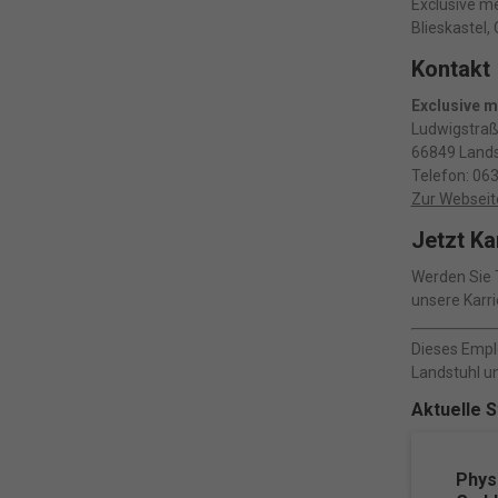
Exclusive me
Blieskastel,
Kontakt
Exclusive m
Ludwigstraß
66849 Lands
Telefon: 06
Zur Webseit
Jetzt Ka
Werden Sie T
unsere Karri
Dieses Emplo
Landstuhl un
Aktuelle 
Physi