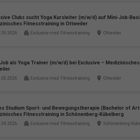
. IP-Adressen), z. B. für personalisierte Anzeigen und Inhalte oder Anzei
nhaltsmessung.
Weitere Informationen über die Verwendung Ihrer Date
n Sie in unserer
Datenschutzerklärung
.
Bitte beachten Sie, dass aufgru
sive Clubs sucht Yoga Kursleiter (m/w/d) auf Mini-Job-Basi
idueller Einstellungen möglicherweise nicht alle Funktionen der Website 
inisches Fitnesstraining in Ottweiler
gung stehen.
finden Sie eine Übersicht über alle verwendeten Cookies. Sie können Ihre
apartment
place
.05.2026
Exclusive med. Fitnesstraining
Ottweiler
lligung zu ganzen Kategorien geben oder sich weitere Informationen
gen lassen und so nur bestimmte Cookies auswählen.
le akzeptieren
Speichern
Job als Yoga Trainer (m/w/d) bei Exclusive – Medizinisches 
eiler
r essenzielle Cookies akzeptieren
apartment
place
.05.2026
Exclusive med. Fitnesstraining
Ottweiler
schutzeinstellungen
ssenziell (1)
nzielle Cookies ermöglichen grundlegende Funktionen und sind für die einwand
ion der Website erforderlich.
es Studium Sport- und Bewegungstherapie (Bachelor of Arts
Cookie-Informationen anzeigen
zinisches Fitnesstraining in Schönenberg-Kübelberg
apartment
place
.04.2026
Exclusive med. Fitnesstraining
Schönenberg-Kübe
arketing (1)
eting-Cookies werden von Drittanbietern oder Publishern verwendet, um