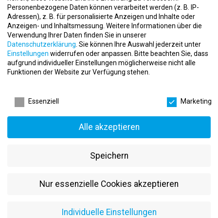
Vorteil
Personenbezogene Daten können verarbeitet werden (z. B. IP-
Adressen), z. B. für personalisierte Anzeigen und Inhalte oder
Begeisterung für Bewegung, Prävention und Coaching
Anzeigen- und Inhaltsmessung.
Weitere Informationen über die
Interesse daran, Menschen langfristig zu begleiten und zu
Verwendung Ihrer Daten finden Sie in unserer
Datenschutzerklärung
.
Sie können Ihre Auswahl jederzeit unter
motivieren
Einstellungen
widerrufen oder anpassen.
Bitte beachten Sie, dass
Kommunikationsfreude, Empathie und sicheres Auftreten
aufgrund individueller Einstellungen möglicherweise nicht alle
Funktionen der Website zur Verfügung stehen.
Flexibilität und Freude an der Zusammenarbeit im Team
Datenschutzeinstellungen
Was dich bei Exclusive erwartet:
Essenziell
Marketing
Flexible Einsatzzeiten – ideal für Beruf, Studium oder Familie
Alle akzeptieren
Ein starkes, engagiertes Team in wertschätzender Atmosphäre
Freie Trainingsnutzung im Studio
Speichern
Weiterbildungen und Entwicklungsmöglichkeiten
Mitarbeiterrabatte auf Angebote und Leistungen
Nur essenzielle Cookies akzeptieren
Jetzt bewerben und Teil eines wachsenden
Gesundheitskonzepts in Ottweiler werden!
Individuelle Einstellungen
Vollständige Bewerbungsunterlagen (Lebenslauf, Zeugnisse,