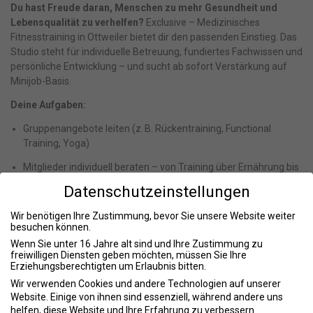
Du hast Freude daran, Menschen zu mehr Gesundheit und
Lebensqualität zu verhelfen?
Exclusive – Medizinisches
Fitnesstraining in Ottweiler bietet dir den passenden Einstieg. Das
Studio steht für individuelle Betreuung, fundiertes Fachwissen und
persönliche Entwicklung – und sucht ab sofort Verstärkung auf
Minijob-Basis.
Deine Aufgaben:
Gruppenangebote leiten (z. B. Rückentraining, Functional
Training, Yoga)
Mitglieder individuell beraten – von Training über Ernährung bis
zur Motivation
Datenschutzeinstellungen
Trainingspläne entwickeln, die wirklich zu den Zielen passen
Wir benötigen Ihre Zustimmung, bevor Sie unsere Website weiter
besuchen können.
Trainingsbetreuung mit Herz und Know-how
Wenn Sie unter 16 Jahre alt sind und Ihre Zustimmung zu
Gesundheitsanalysen und Fitnesschecks durchführen
freiwilligen Diensten geben möchten, müssen Sie Ihre
Erziehungsberechtigten um Erlaubnis bitten.
Was du mitbringen solltest:
Wir verwenden Cookies und andere Technologien auf unserer
Website. Einige von ihnen sind essenziell, während andere uns
Erste Erfahrungen im Fitness- oder Gesundheitstraining von
helfen, diese Website und Ihre Erfahrung zu verbessern.