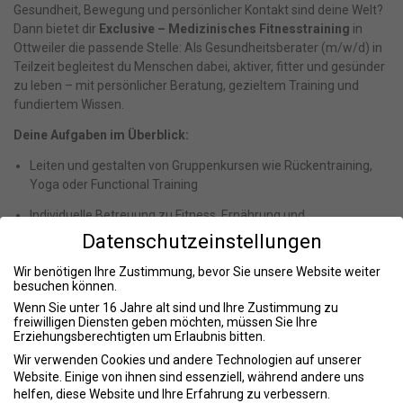
Gesundheit, Bewegung und persönlicher Kontakt sind deine Welt?
Dann bietet dir
Exclusive – Medizinisches Fitnesstraining
in
Ottweiler die passende Stelle: Als Gesundheitsberater (m/w/d) in
Teilzeit begleitest du Menschen dabei, aktiver, fitter und gesünder
zu leben – mit persönlicher Beratung, gezieltem Training und
fundiertem Wissen.
Deine Aufgaben im Überblick:
Leiten und gestalten von Gruppenkursen wie Rückentraining,
Yoga oder Functional Training
Individuelle Betreuung zu Fitness, Ernährung und
Gesundheitszielen
Datenschutzeinstellungen
Erstellung und Anpassung von Trainingsplänen
Wir benötigen Ihre Zustimmung, bevor Sie unsere Website weiter
besuchen können.
Aktive Begleitung und Motivation der Mitglieder während des
Wenn Sie unter 16 Jahre alt sind und Ihre Zustimmung zu
Trainings
freiwilligen Diensten geben möchten, müssen Sie Ihre
Erziehungsberechtigten um Erlaubnis bitten.
Durchführung von Fitnessanalysen und Gesundheitschecks
Wir verwenden Cookies und andere Technologien auf unserer
Was du mitbringen solltest:
Website. Einige von ihnen sind essenziell, während andere uns
helfen, diese Website und Ihre Erfahrung zu verbessern.