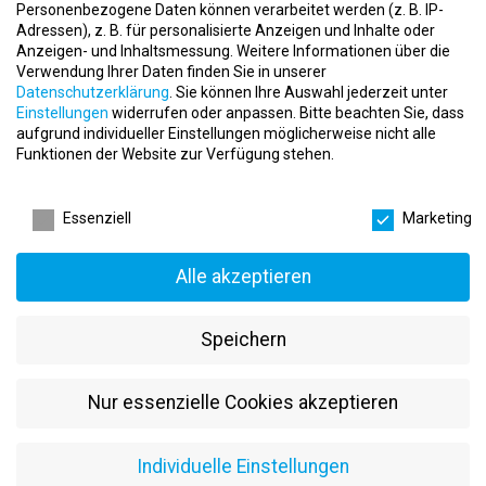
Erfahrung im Kursbereich oder Gesundheitscoaching ist ein
Personenbezogene Daten können verarbeitet werden (z. B. IP-
Plus
Adressen), z. B. für personalisierte Anzeigen und Inhalte oder
Anzeigen- und Inhaltsmessung.
Weitere Informationen über die
Leidenschaft für ganzheitliche Gesundheit und Training
Verwendung Ihrer Daten finden Sie in unserer
Datenschutzerklärung
.
Sie können Ihre Auswahl jederzeit unter
Souveränität im Kundenkontakt und ein empathisches
Einstellungen
widerrufen oder anpassen.
Bitte beachten Sie, dass
Auftreten
aufgrund individueller Einstellungen möglicherweise nicht alle
Funktionen der Website zur Verfügung stehen.
Teamgeist, Organisationstalent und Flexibilität im Einsatz
Datenschutzeinstellungen
Was Exclusive dir bietet:
Essenziell
Marketing
Teilzeitstelle mit flexibler Einsatzplanung
Freundliches Team und angenehme Studioatmosphäre
Alle akzeptieren
Weiterbildungsoptionen und Entwicklungsmöglichkeiten
Speichern
Gratis Training und Mitarbeiterrabatte
Abwechslungsreiche Tätigkeit in einem modernen
Nur essenzielle Cookies akzeptieren
Gesundheitsstudio
Wer in der Gesundheitsbranche Fuß fassen oder seine Erfahrung
Individuelle Einstellungen
gezielt einsetzen möchte, findet bei Exclusive in Ottweiler eine