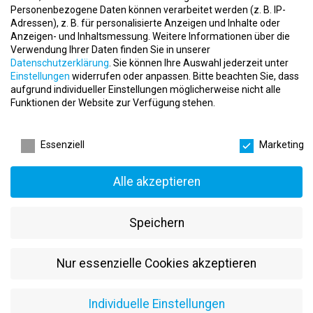
Personenbezogene Daten können verarbeitet werden (z. B. IP-
Die Welt der Physiotherapeuten Jobs bietet eine Vielzahl von
Adressen), z. B. für personalisierte Anzeigen und Inhalte oder
faszinierenden Möglichkeiten, Menschen dabei zu unterstützen,
Anzeigen- und Inhaltsmessung.
Weitere Informationen über die
ihre Bewegungsfreiheit zurückzugewinnen und ihre
Verwendung Ihrer Daten finden Sie in unserer
Datenschutzerklärung
.
Sie können Ihre Auswahl jederzeit unter
Lebensqualität zu verbessern. Als Physiotherapeut spielst du eine
Einstellungen
widerrufen oder anpassen.
Bitte beachten Sie, dass
bedeutende Rolle bei der Rehabilitation und Betreuung von
aufgrund individueller Einstellungen möglicherweise nicht alle
Patienten, die von Verletzungen oder körperlichen
Funktionen der Website zur Verfügung stehen.
Beeinträchtigungen betroffen sind. Mit einfühlsamer Betreuung
und gezielten Übungen förderst du ihre Genesung und hilfst ihnen
Datenschutzeinstellungen
dabei, wieder in Bewegung zu kommen. Lass uns einen
Essenziell
Marketing
genaueren Blick auf die spannenden Physiotherapeuten Jobs
werfen.
Alle akzeptieren
1. Klinische Physiotherapeuten – Heilung und Genesung
Als klinischer Physiotherapeut bist du in Krankenhäusern oder
Speichern
Kliniken tätig und begleitest Patienten auf ihrem Weg zur
Genesung. Du erstellst individuelle Therapiepläne und setzt
gezielte Übungen ein, um ihre körperliche Gesundheit
Nur essenzielle Cookies akzeptieren
wiederherzustellen.
2. Ambulante Physiotherapeuten – Betreuung vor Ort
Individuelle Einstellungen