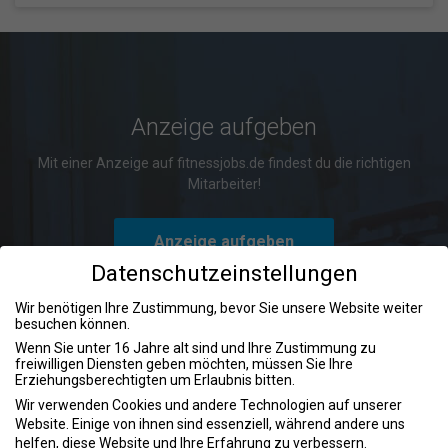
Anzeige aufgeben
Mit einer Anzeige auf fitnessjobs.de findest du die richtigen
Mitarbeiter!
Anzeige aufgeben
Datenschutzeinstellungen
Wir benötigen Ihre Zustimmung, bevor Sie unsere Website weiter
besuchen können.
Wenn Sie unter 16 Jahre alt sind und Ihre Zustimmung zu
freiwilligen Diensten geben möchten, müssen Sie Ihre
Erziehungsberechtigten um Erlaubnis bitten.
Bewegung und Genesung:
Wir verwenden Cookies und andere Technologien auf unserer
Physiotherapeuten Jobs für mehr
Website. Einige von ihnen sind essenziell, während andere uns
Lebensqualität
helfen, diese Website und Ihre Erfahrung zu verbessern.