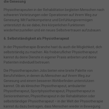
die Genesung
Nur essenzielle Cookies akzeptieren
Physiotherapeuten in der Rehabilitation begleiten Menschen nach
schweren Verletzungen oder Operationen auf ihrem Weg zur
Zurück
Genesung. Mit Fachkompetenz und Einfühlungsvermögen
Datenschutzeinstellungen
unterstützt du sie dabei, ihre körperlichen Funktionen
Essenziell (1)
wiederherzustellen und ein neues Selbstvertrauen aufzubauen.
Essenzielle Cookies ermöglichen grundlegende Funktionen und sind
für die einwandfreie Funktion der Website erforderlich.
6. Selbstständigkeit als Physiotherapeut
Cookie-Informationen anzeigen
In der Physiotherapie-Branche hast du auch die Möglichkeit, dich
selbstständig zu machen. Als freiberuflicher Physiotherapeut
Ma
kannst du deine Dienste in eigener Praxis anbieten und deine
Marketing (1)
Patienten individuell betreuen.
Marketing-Cookies werden von Drittanbietern oder Publishern
verwendet, um personalisierte Werbung anzuzeigen. Sie tun dies, indem
Die Physiotherapeuten Jobs bieten eine breite Palette von
sie Besucher über Websites hinweg verfolgen.
Berufsfeldern, in denen du Menschen auf ihrem Weg zur
Cookie-Informationen anzeigen
Genesung und einem besseren Wohlbefinden unterstützen
Datenschutzerklärung
Impressum
powered by Borlabs Cookie
kannst. Ob als klinischer Physiotherapeut, ambulanter
Physiotherapeut, Sportphysiotherapeut, Physiotherapeut in
Seniorenheimen, Physiotherapeut in der Rehabilitation oder
selbstständiger Physiotherapeut – in der Welt der Physiotherapie
kannst du dazu beitragen, dass Menschen wieder in Bewegung