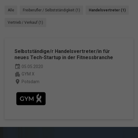
Alle
Freiberufler / Selbstständigkeit (1)
Handelsvertreter (1)
Vertrieb / Verkauf (1)
Selbstständige/r Handelsvertreter/in für
neues Tech-Startup in der Fitnessbranche
event
05.05.2020
apartment
GYM X
place
Potsdam