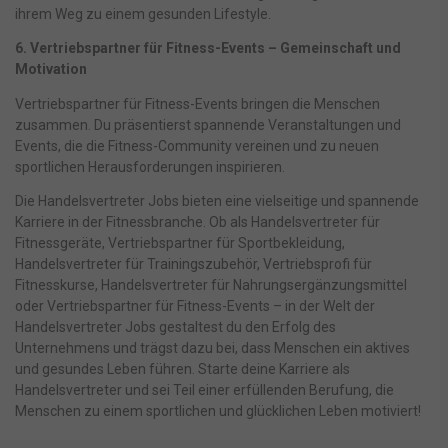
ihrem Weg zu einem gesunden Lifestyle.
Zurück
Datenschutzeinstellungen
6. Vertriebspartner für Fitness-Events – Gemeinschaft und
Motivation
Essenziell (1)
Essenzielle Cookies ermöglichen grundlegende Funktionen und sind
Vertriebspartner für Fitness-Events bringen die Menschen
für die einwandfreie Funktion der Website erforderlich.
zusammen. Du präsentierst spannende Veranstaltungen und
Cookie-Informationen anzeigen
Events, die die Fitness-Community vereinen und zu neuen
sportlichen Herausforderungen inspirieren.
Ma
Marketing (1)
Die Handelsvertreter Jobs bieten eine vielseitige und spannende
Marketing-Cookies werden von Drittanbietern oder Publishern
Karriere in der Fitnessbranche. Ob als Handelsvertreter für
verwendet, um personalisierte Werbung anzuzeigen. Sie tun dies, indem
Fitnessgeräte, Vertriebspartner für Sportbekleidung,
sie Besucher über Websites hinweg verfolgen.
Handelsvertreter für Trainingszubehör, Vertriebsprofi für
Cookie-Informationen anzeigen
Fitnesskurse, Handelsvertreter für Nahrungsergänzungsmittel
oder Vertriebspartner für Fitness-Events – in der Welt der
Datenschutzerklärung
Impressum
powered by Borlabs Cookie
Handelsvertreter Jobs gestaltest du den Erfolg des
Unternehmens und trägst dazu bei, dass Menschen ein aktives
und gesundes Leben führen. Starte deine Karriere als
Handelsvertreter und sei Teil einer erfüllenden Berufung, die
Menschen zu einem sportlichen und glücklichen Leben motiviert!