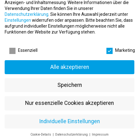
der aufregenden Fitnessbranche. Als Handelsvertreter bist du ein
Anzeigen- und Inhaltsmessung.
Weitere Informationen über die
unverzichtbarer Partner, der das Unternehmen repräsentiert und
Verwendung Ihrer Daten finden Sie in unserer
die Fitnessangebote mit Begeisterung und Fachwissen vertritt. Du
Datenschutzerklärung
.
Sie können Ihre Auswahl jederzeit unter
Einstellungen
widerrufen oder anpassen.
Bitte beachten Sie, dass
knüpfst starke Kundenbeziehungen, berätst kompetent und
aufgrund individueller Einstellungen möglicherweise nicht alle
schaffst langfristige Geschäftspartnerschaften. Lass uns einen
Funktionen der Website zur Verfügung stehen.
genaueren Blick auf die mitreißenden Handelsvertreter Jobs
werfen.
Datenschutzeinstellungen
Essenziell
Marketing
1. Handelsvertreter für Fitnessgeräte – Die Welt der
Innovationen
Alle akzeptieren
Als Handelsvertreter für Fitnessgeräte bist du der Experte für
moderne Trainingsgeräte. Du präsentierst die neuesten
Innovationen, berätst Fitnessstudios und
Speichern
Gesundheitseinrichtungen und schaffst die Verbindung zwischen
Technik und Fitness.
Nur essenzielle Cookies akzeptieren
2. Vertriebspartner für Sportbekleidung – Trendsetter für
Fitnessmode
Individuelle Einstellungen
Vertriebspartner für Sportbekleidung bringen die aktuellen
Fitnessmode-Trends in die Fitnessstudios. Du präsentierst die
neuesten Kollektionen und sorgst dafür, dass die Kunden immer
Cookie-Details
Datenschutzerklärung
Impressum