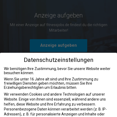
Anzeige aufgeben
Mit einer Anzeige auf fitnessjobs.de findest du die richtigen
Mitarbeiter!
Anzeige aufgeben
Datenschutzeinstellungen
Wir benötigen Ihre Zustimmung, bevor Sie unsere Website weiter
besuchen können.
Wenn Sie unter 16 Jahre alt sind und Ihre Zustimmung zu
Erfolg durch Begeisterung:
freiwilligen Diensten geben möchten, müssen Sie Ihre
Erziehungsberechtigten um Erlaubnis bitten.
Handelsvertreter Jobs in der
Wir verwenden Cookies und andere Technologien auf unserer
dynamischen Welt des Vertriebs
Website. Einige von ihnen sind essenziell, während andere uns
helfen, diese Website und Ihre Erfahrung zu verbessern.
Handelsvertreter spielen eine entscheidende Rolle in der
Personenbezogene Daten können verarbeitet werden (z. B. IP-
Geschäftswelt und bieten eine spannende Karriereperspektive in
Adressen), z. B. für personalisierte Anzeigen und Inhalte oder