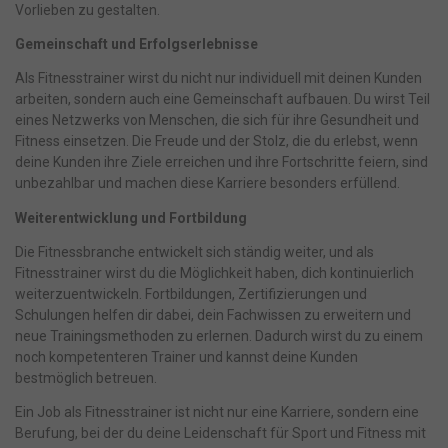
Vorlieben zu gestalten.
Ma
Marketing (1)
Gemeinschaft und Erfolgserlebnisse
Marketing-Cookies werden von Drittanbietern oder Publishern
verwendet, um personalisierte Werbung anzuzeigen. Sie tun dies, indem
Als Fitnesstrainer wirst du nicht nur individuell mit deinen Kunden
sie Besucher über Websites hinweg verfolgen.
arbeiten, sondern auch eine Gemeinschaft aufbauen. Du wirst Teil
Cookie-Informationen anzeigen
eines Netzwerks von Menschen, die sich für ihre Gesundheit und
Fitness einsetzen. Die Freude und der Stolz, die du erlebst, wenn
Datenschutzerklärung
Impressum
powered by Borlabs Cookie
deine Kunden ihre Ziele erreichen und ihre Fortschritte feiern, sind
unbezahlbar und machen diese Karriere besonders erfüllend.
Weiterentwicklung und Fortbildung
Die Fitnessbranche entwickelt sich ständig weiter, und als
Fitnesstrainer wirst du die Möglichkeit haben, dich kontinuierlich
weiterzuentwickeln. Fortbildungen, Zertifizierungen und
Schulungen helfen dir dabei, dein Fachwissen zu erweitern und
neue Trainingsmethoden zu erlernen. Dadurch wirst du zu einem
noch kompetenteren Trainer und kannst deine Kunden
bestmöglich betreuen.
Ein Job als Fitnesstrainer ist nicht nur eine Karriere, sondern eine
Berufung, bei der du deine Leidenschaft für Sport und Fitness mit