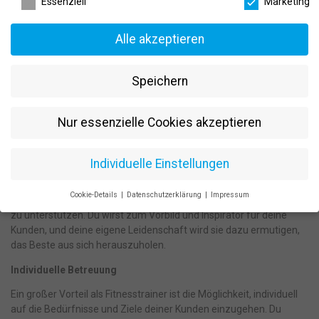
Traumjob für Fitness-Enthusiasten:
Essenziell
Marketing
Fitnesstrainer – Motivator und Coach
Alle akzeptieren
Du liebst Sport, hast eine Leidenschaft für Fitness und möchtest
diese Begeisterung mit anderen teilen? Ein Job als Fitnesstrainer
könnte genau das Richtige für dich sein! Als Fitnesstrainer hast du
Speichern
die Möglichkeit, Menschen auf ihrem Weg zu einem gesünderen
und aktiveren Lebensstil zu begleiten. Lass uns einen Blick auf
Nur essenzielle Cookies akzeptieren
diese spannende und erfüllende Karriere werfen.
Fitness als Berufung
Individuelle Einstellungen
Als Fitnesstrainer arbeitest du nicht nur, um Geld zu verdienen –
es ist eine wahre Berufung. Deine Begeisterung für Sport und
Cookie-Details
Datenschutzerklärung
Impressum
Fitness wird dich jeden Tag antreiben, andere zu motivieren und
Datenschutzeinstellungen
zu unterstützen. Du wirst zum Vorbild und Inspirator für deine
Kunden, und deine eigene Leidenschaft wird sie dazu ermutigen,
Wenn Sie unter 16 Jahre alt sind und Ihre Zustimmung zu
das Beste aus sich herauszuholen.
freiwilligen Diensten geben möchten, müssen Sie Ihre
Erziehungsberechtigten um Erlaubnis bitten.
Individuelle Betreuung
Wir verwenden Cookies und andere Technologien auf unserer
Website. Einige von ihnen sind essenziell, während andere uns
Ein großer Vorteil als Fitnesstrainer ist die Möglichkeit, individuell
helfen, diese Website und Ihre Erfahrung zu verbessern.
auf die Bedürfnisse und Ziele deiner Kunden einzugehen. Du
Personenbezogene Daten können verarbeitet werden (z. B. IP-