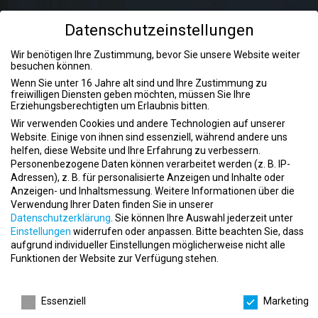
Datenschutzeinstellungen
Anzeige aufgeben
Wir benötigen Ihre Zustimmung, bevor Sie unsere Website weiter
Mit einer Anzeige auf fitnessjobs.de findest du die richtigen
besuchen können.
Mitarbeiter!
Wenn Sie unter 16 Jahre alt sind und Ihre Zustimmung zu
freiwilligen Diensten geben möchten, müssen Sie Ihre
Erziehungsberechtigten um Erlaubnis bitten.
Anzeige aufgeben
Wir verwenden Cookies und andere Technologien auf unserer
Website. Einige von ihnen sind essenziell, während andere uns
helfen, diese Website und Ihre Erfahrung zu verbessern.
Personenbezogene Daten können verarbeitet werden (z. B. IP-
Adressen), z. B. für personalisierte Anzeigen und Inhalte oder
Anzeigen- und Inhaltsmessung.
Weitere Informationen über die
Verwendung Ihrer Daten finden Sie in unserer
Gesundheit aus der Küche:
Datenschutzerklärung
.
Sie können Ihre Auswahl jederzeit unter
Einstellungen
widerrufen oder anpassen.
Bitte beachten Sie, dass
Ernährungsberater Jobs für eine
aufgrund individueller Einstellungen möglicherweise nicht alle
ausgewogene Lebensweise
Funktionen der Website zur Verfügung stehen.
Datenschutzeinstellungen
Die Welt der Ernährungsberater Jobs bietet eine Vielzahl von
spannenden Möglichkeiten, Menschen dabei zu unterstützen, eine
Essenziell
Marketing
gesunde und ausgewogene Lebensweise zu führen. Als