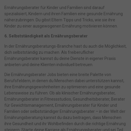
Ma
Marketing (1)
Ernährungsberater für Kinder und Familien sind darauf
Marketing-Cookies werden von Drittanbietern oder Publishern
verwendet, um personalisierte Werbung anzuzeigen. Sie tun dies, indem
spezialisiert, Kindern und ihren Familien eine gesunde Ernährung
sie Besucher über Websites hinweg verfolgen.
näherzubringen. Du gibst Eltern Tipps und Tricks, wie sie ihre
Kinder zu einer ausgewogenen Ernährung motivieren können.
Cookie-Informationen anzeigen
Datenschutzerklärung
Impressum
powered by Borlabs Cookie
6. Selbstständigkeit als Ernährungsberater
In der Ernährungsberatungs-Branche hast du auch die Möglichkeit,
dich selbstständig zu machen. Als freiberuflicher
Ernährungsberater kannst du deine Dienste in eigener Praxis
anbieten und deine Klienten individuell betreuen.
Die Ernährungsberater Jobs bieten eine breite Palette von
Berufsfeldern, in denen du Menschen dabei unterstützen kannst,
ihre Ernährungsgewohnheiten zu optimieren und eine gesunde
Lebensweise zu führen. Ob als klinischer Ernährungsberater,
Ernährungsberater in Fitnessstudios, Gesundheitsberater, Berater
für Gewichtsmanagement, Ernährungsberater für Kinder und
Familien oder selbstständiger Ernährungsberater – in der Welt der
Ernährungsberatung kannst du dazu beitragen, dass Menschen
ihre Gesundheit und ihr Wohlbefinden durch die richtige Ernährung
steigern. Starte deine Karriere als Ernährungsberater und sei Teil