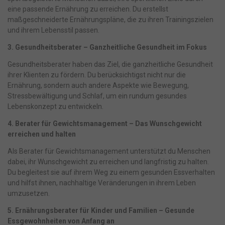
Anzeigen- und Inhaltsmessung.
Weitere Informationen über die
eine passende Ernährung zu erreichen. Du erstellst
Verwendung Ihrer Daten finden Sie in unserer
maßgeschneiderte Ernährungspläne, die zu ihren Trainingszielen
Datenschutzerklärung
.
Bitte beachten Sie, dass aufgrund
und ihrem Lebensstil passen.
individueller Einstellungen möglicherweise nicht alle Funktionen
der Website zur Verfügung stehen.
3. Gesundheitsberater – Ganzheitliche Gesundheit im Fokus
Hier finden Sie eine Übersicht über alle verwendeten Cookies. Sie
können Ihre Einwilligung zu ganzen Kategorien geben oder sich
Gesundheitsberater haben das Ziel, die ganzheitliche Gesundheit
weitere Informationen anzeigen lassen und so nur bestimmte
ihrer Klienten zu fördern. Du berücksichtigst nicht nur die
Cookies auswählen.
Ernährung, sondern auch andere Aspekte wie Bewegung,
Alle akzeptieren
Speichern
Stressbewältigung und Schlaf, um ein rundum gesundes
Lebenskonzept zu entwickeln.
Nur essenzielle Cookies akzeptieren
4. Berater für Gewichtsmanagement – Das Wunschgewicht
erreichen und halten
Zurück
Als Berater für Gewichtsmanagement unterstützt du Menschen
Datenschutzeinstellungen
dabei, ihr Wunschgewicht zu erreichen und langfristig zu halten.
Essenziell (1)
Du begleitest sie auf ihrem Weg zu einem gesunden Essverhalten
Essenzielle Cookies ermöglichen grundlegende Funktionen und sind
und hilfst ihnen, nachhaltige Veränderungen in ihrem Leben
für die einwandfreie Funktion der Website erforderlich.
umzusetzen.
Cookie-Informationen anzeigen
5. Ernährungsberater für Kinder und Familien – Gesunde
Essgewohnheiten von Anfang an