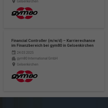
place
Gelsenkirchen
Financial Controller (m/w/d) – Karrierechance
im Finanzbereich bei gym80 in Gelsenkirchen
event
24.03.2025
apartment
gym80 International GmbH
place
Gelsenkirchen