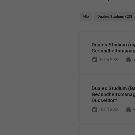
Alle
Duales Studium (23)
Duales Studium (m/
Gesundheitsmanagem
event
apartment
07.05.2026
a
Duales Studium (B
Gesundheitsmanag
Düsseldorf
event
apartment
10.04.2026
P