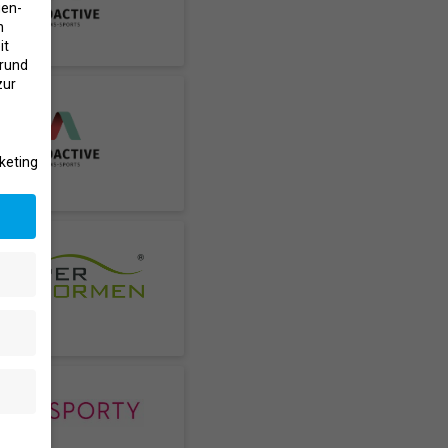
gen-
n
it
grund
zur
keting