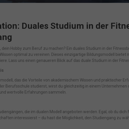
ion der Website erforderlich.
Cookie-Informationen anzeigen
tion: Duales Studium in der Fitn
arketing (1)
ang
eting-Cookies werden von Drittanbietern oder Publishern verwendet, um
onalisierte Werbung anzuzeigen. Sie tun dies, indem sie Besucher über Website
eg verfolgen.
n, dein Hobby zum Beruf zu machen? Ein duales Studium in der Fitnessb
Cookie-Informationen anzeigen
Wissen optimal zu vereinen. Dieses einzigartige Bildungsmodell bietet
iere. Lass uns einen genaueren Blick auf das duale Studium in der Fitn
Datenschutzerklärung
Imp
ered by Borlabs Cookie
is
gsmodell, das die Vorteile von akademischem Wissen und praktischer Erf
er Berufsschule studierst, wirst du gleichzeitig in einem Unternehmen 
n und wertvolle Erfahrungen sammeln.
Studiengängen, die im dualen Modell angeboten werden. Egal, ob du di
ten interessierst – du hast die Möglichkeit, den Studiengang zu wäh