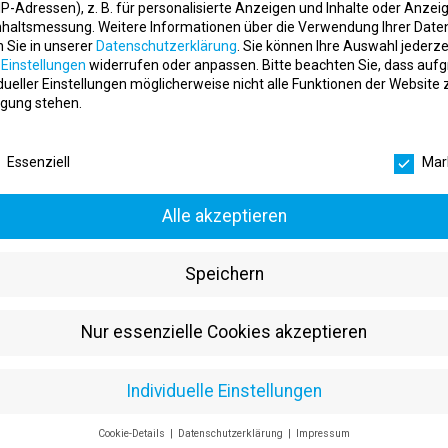
place
ROACTIVE EMS-SPORTS
Düsseldorf
. IP-Adressen), z. B. für personalisierte Anzeigen und Inhalte oder Anzei
nhaltsmessung.
Weitere Informationen über die Verwendung Ihrer Date
n Sie in unserer
Datenschutzerklärung
.
Sie können Ihre Auswahl jederze
r
Einstellungen
widerrufen oder anpassen.
Bitte beachten Sie, dass auf
idueller Einstellungen möglicherweise nicht alle Funktionen der Website 
gung stehen.
udium in Fitnessökonomie, Sportökonomie oder
schutzeinstellungen
ment – in Düsseldorf durchstarten!
Essenziell
Mar
place
ROACTIVE EMS-SPORTS
Düsseldorf
Alle akzeptieren
dent (m/w/d) für Bachelor-Studiengang an der DHfPG
Speichern
place
örperformen
Essen
Nur essenzielle Cookies akzeptieren
Individuelle Einstellungen
 Mrs.Sporty in Ratingen
Cookie-Details
Datenschutzerklärung
Impressum
place
rs.Sporty GmbH
Ratingen