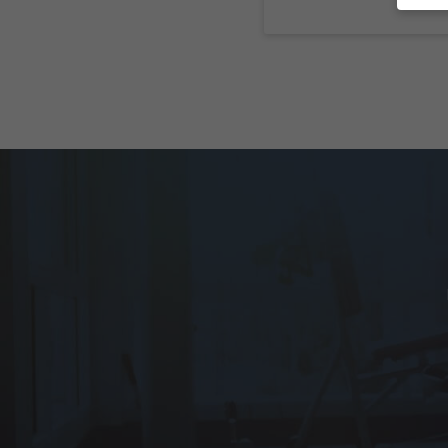
Wenn 
geben
Wir v
ihnen
Erfah
(z. B
und I
finde
indiv
Verfü
Hier 
Einwi
anzei
Al
Nu
Daten
E
Esse