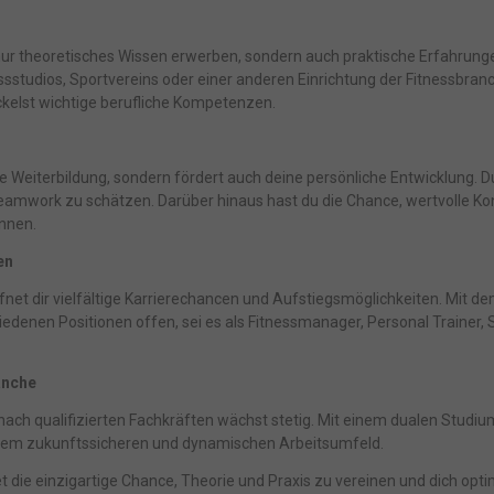
nur theoretisches Wissen erwerben, sondern auch praktische Erfahrun
nessstudios, Sportvereins oder einer anderen Einrichtung der Fitnessbra
kelst wichtige berufliche Kompetenzen.
che Weiterbildung, sondern fördert auch deine persönliche Entwicklung. 
amwork zu schätzen. Darüber hinaus hast du die Chance, wertvolle Kon
önnen.
en
ffnet dir vielfältige Karrierechancen und Aufstiegsmöglichkeiten. Mit
iedenen Positionen offen, sei es als Fitnessmanager, Personal Trainer
anche
ach qualifizierten Fachkräften wächst stetig. Mit einem dualen Studium
 einem zukunftssicheren und dynamischen Arbeitsumfeld.
 die einzigartige Chance, Theorie und Praxis zu vereinen und dich optim