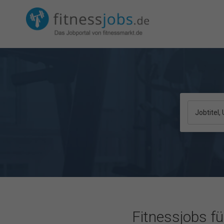
Jobtitel
Fitnessjobs f