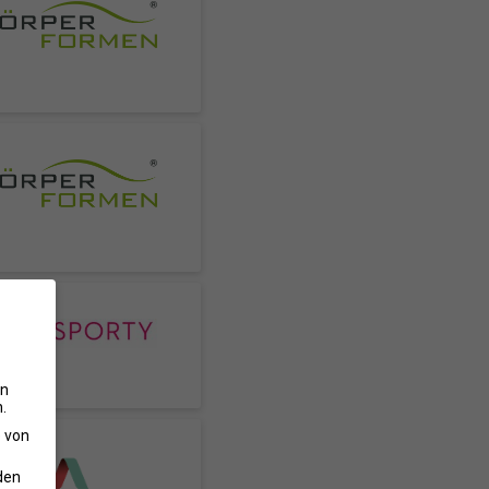
en
.
e von
den