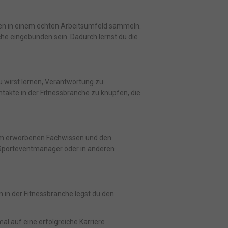
gen in einem echten Arbeitsumfeld sammeln.
nche eingebunden sein. Dadurch lernst du die
Du wirst lernen, Verantwortung zu
takte in der Fitnessbranche zu knüpfen, die
 dem erworbenen Fachwissen und den
, Sporteventmanager oder in anderen
 in der Fitnessbranche legst du den
al auf eine erfolgreiche Karriere