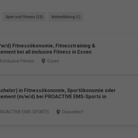
Sport und Fitness (23)
Weiterbildung (1)
w/d) Fitnessökonomie, Fitnesstraining &
ent bei all inclusive Fitness in Essen
place
ll inclusive Fitness
Essen
achelor) in Fitnessökonomie, Sportökonomie oder
ement (m/w/d) bei PROACTIVE EMS-Sports in
place
ROACTIVE EMS-SPORTS
Düsseldorf