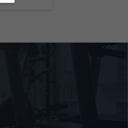
en
.
e von
den
gen-
n
nd
zur
!
Zurück
freie