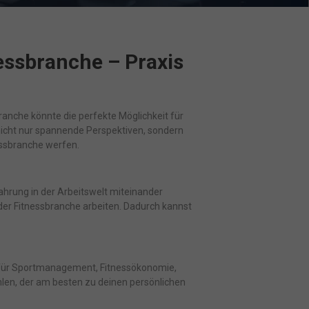
essbranche – Praxis
Marketing
s
ranche könnte die perfekte Möglichkeit für
 nicht nur spannende Perspektiven, sondern
essbranche werfen.
ressum
ahrung in der Arbeitswelt miteinander
der Fitnessbranche arbeiten. Dadurch kannst
ch für Sportmanagement, Fitnessökonomie,
len, der am besten zu deinen persönlichen