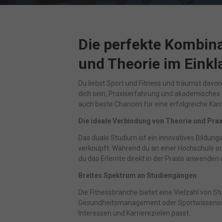
Funkt
Die perfekte Kombina
M
und Theorie im Einkl
Mark
pers
hinw
Du liebst Sport und Fitness und träumst davo
dich sein, Praxiserfahrung und akademisches 
auch beste Chancen für eine erfolgreiche Karr
pow
Die ideale Verbindung von Theorie und Prax
Das duale Studium ist ein innovatives Bildun
verknüpft. Während du an einer Hochschule od
du das Erlernte direkt in der Praxis anwende
Breites Spektrum an Studiengängen
Die Fitnessbranche bietet eine Vielzahl von 
Gesundheitsmanagement oder Sportwissenschaf
Interessen und Karrierezielen passt.