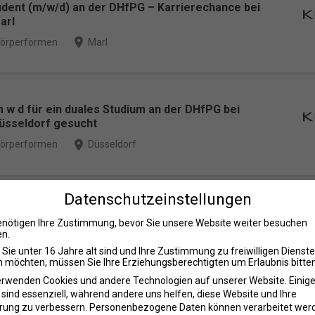
udent (m/w/d) an der DHfPG – Karrierechance bei
arl
place
örperformen
Marl
 w d für ein duales Studium an der DHfPG bei
üsseldorf gesucht
place
örperformen
Düsseldorf
Datenschutzeinstellungen
 Studium bei Mrs.Sporty Ratingen – jetzt bewerben!
enötigen Ihre Zustimmung, bevor Sie unsere Website weiter besuchen
place
rs.Sporty GmbH
Ratingen
n.
Sie unter 16 Jahre alt sind und Ihre Zustimmung zu freiwilligen Dienst
 möchten, müssen Sie Ihre Erziehungsberechtigten um Erlaubnis bitten
erwenden Cookies und andere Technologien auf unserer Website. Einig
 sind essenziell, während andere uns helfen, diese Website und Ihre
i PROACTIVE – Werde Teil der EMS-Zukunft in NRW!
rung zu verbessern.
Personenbezogene Daten können verarbeitet wer