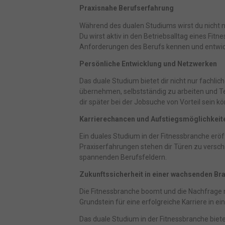
Praxisnahe Berufserfahrung
Während des dualen Studiums wirst du nicht 
Du wirst aktiv in den Betriebsalltag eines Fit
Anforderungen des Berufs kennen und entwic
Persönliche Entwicklung und Netzwerken
Das duale Studium bietet dir nicht nur fachli
übernehmen, selbstständig zu arbeiten und Te
dir später bei der Jobsuche von Vorteil sein k
Karrierechancen und Aufstiegsmöglichkeit
Ein duales Studium in der Fitnessbranche erö
Praxiserfahrungen stehen dir Türen zu versch
spannenden Berufsfeldern.
Zukunftssicherheit in einer wachsenden Br
Die Fitnessbranche boomt und die Nachfrage n
Grundstein für eine erfolgreiche Karriere in
Das duale Studium in der Fitnessbranche bietet