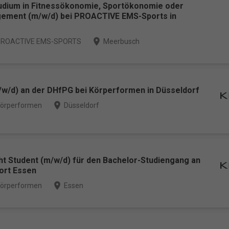
udium in Fitnessökonomie, Sportökonomie oder
ement (m/w/d) bei PROACTIVE EMS-Sports in
place
ROACTIVE EMS-SPORTS
Meerbusch
/w/d) an der DHfPG bei Körperformen in Düsseldorf
place
örperformen
Düsseldorf
t Student (m/w/d) für den Bachelor-Studiengang an
ort Essen
place
örperformen
Essen