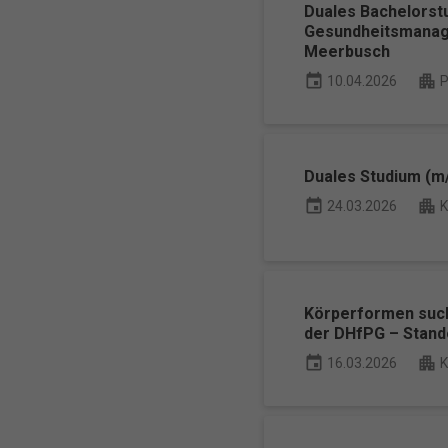
Duales Bachelorst
Gesundheitsmanag
Meerbusch
event
apartment
10.04.2026
P
Duales Studium (m
event
apartment
24.03.2026
K
Körperformen such
der DHfPG – Stand
event
apartment
16.03.2026
K