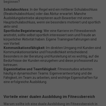
können Ihre Einwilligung zu ganzen Kategorien geben oder sich
beginnen?
weitere Informationen anzeigen lassen und so nur bestimmte
Cookies auswählen.
Schulabschluss:
In der Regel wird ein mittlerer Schulabschluss
(Realschulabschluss) oder das Abitur erwartet. Manche
Alle akzeptieren
Speichern
Ausbildungsbetriebe akzeptieren auch Bewerber mit einem
Hauptschulabschluss, wenn sie besonders motiviert und sportlich
aktiv sind.
Nur essenzielle Cookies akzeptieren
Sportliche Begeisterung:
Wer eine Karriere im Fitnessbereich
anstrebt, sollte selbst sportlich interessiert sein und Freude an
körperlicher Aktivität haben. Eigene Trainingserfahrungen sind
Zurück
von Vorteil.
Datenschutzeinstellungen
Kommunikationsfähigkeit:
Im direkten Umgang mit Kunden sind
Kommunikationsstärke und Freundlichkeit entscheidend.
Essenziell (1)
Besonders in der Beratung und Kursleitung ist es wichtig, auf die
Essenzielle Cookies ermöglichen grundlegende Funktionen und sind
Bedürfnisse der Kunden einzugehen und diese professionell zu
für die einwandfreie Funktion der Website erforderlich.
betreuen.
Cookie-Informationen anzeigen
Eigeninitiative und Teamfähigkeit:
Fitnessstudios arbeiten
häufig in dynamischen Teams. Eigenverantwortung und die
Fähigkeit, im Team zu arbeiten, sind wichtige Eigenschaften für
Ma
Marketing (1)
eine erfolgreiche Ausbildung.
Marketing-Cookies werden von Drittanbietern oder Publishern
verwendet, um personalisierte Werbung anzuzeigen. Sie tun dies, indem
sie Besucher über Websites hinweg verfolgen.
Vorteile einer dualen Ausbildung im Fitnessbereich
Cookie-Informationen anzeigen
Warum sollte ich eine duale Ausbildung im Fitnessbereich in