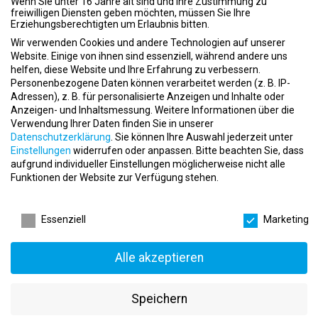
Wenn Sie unter 16 Jahre alt sind und Ihre Zustimmung zu
Veranstaltungen, beraten Kunden und arbeiten an der
freiwilligen Diensten geben möchten, müssen Sie Ihre
Mitgliederverwaltung.
Erziehungsberechtigten um Erlaubnis bitten.
Sport- und Gesundheitstrainer/in:
Diese Ausbildung fokussiert
Wir verwenden Cookies und andere Technologien auf unserer
sich auf die sportliche Betreuung und Beratung von Kunden.
Website. Einige von ihnen sind essenziell, während andere uns
Auszubildende lernen, individuelle Trainingspläne zu erstellen,
helfen, diese Website und Ihre Erfahrung zu verbessern.
Fitnesskurse zu leiten und präventive Maßnahmen zur
Personenbezogene Daten können verarbeitet werden (z. B. IP-
Gesundheitsförderung zu entwickeln.
Adressen), z. B. für personalisierte Anzeigen und Inhalte oder
Fitnesstrainer/in (IHK):
Diese Ausbildung legt den Schwerpunkt
auf die praktische Trainingsbetreuung. Hier werden fundierte
Anzeigen- und Inhaltsmessung.
Weitere Informationen über die
Kenntnisse in den Bereichen Trainingslehre, Anatomie,
Verwendung Ihrer Daten finden Sie in unserer
Ernährungsberatung und Kursleitung vermittelt.
Datenschutzerklärung
.
Sie können Ihre Auswahl jederzeit unter
Einstellungen
widerrufen oder anpassen.
Bitte beachten Sie, dass
aufgrund individueller Einstellungen möglicherweise nicht alle
Funktionen der Website zur Verfügung stehen.
Typische Aufgaben in der dualen Ausbildung im
Fitnessbereich
Datenschutzeinstellungen
Während der Ausbildung sammeln Auszubildende wertvolle
Essenziell
Marketing
Praxiserfahrungen, die sie auf eine erfolgreiche Karriere
vorbereiten.
Welche Aufgaben erwarten mich in einer dualen
Alle akzeptieren
Ausbildung im Fitnessbereich?
Kundenbetreuung:
Eine der Hauptaufgaben ist die direkte
Betreuung der Mitglieder. Dies reicht von der Begrüßung im
Speichern
Fitnessstudio über die Beratung zu Trainingsplänen bis hin zur