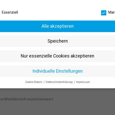
schutzeinstellungen
Essenziell
Mar
Alle akzeptieren
 aus unterschiedlichen
Speichern
usen)
rsen und Projekten in Unternehmen
Nur essenzielle Cookies akzeptieren
tting Schule
Individuelle Einstellungen
Cookie-Details
Datenschutzerklärung
Impressum
Gesundheitsbereich (Sportwissenschaften, Oecotrophologie, Psychologi
Datenschutzeinstellungen
Sie unter 16 Jahre alt sind und Ihre Zustimmung zu freiwilligen Dienst
esundheitsbereich wünschenswert
 möchten, müssen Sie Ihre Erziehungsberechtigten um Erlaubnis bitten
erwenden Cookies und andere Technologien auf unserer Website. Einig
 sind essenziell, während andere uns helfen, diese Website und Ihre