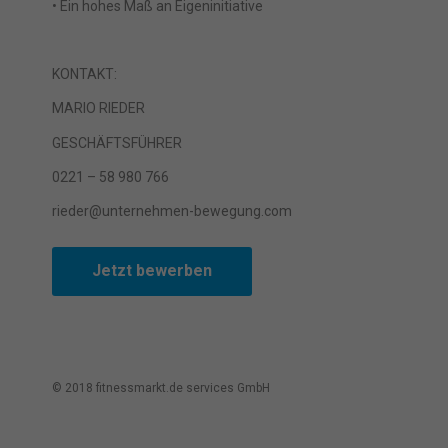
• Ein hohes Maß an Eigeninitiative
Erfah
(z. B
und I
finde
KONTAKT:
indiv
Verfü
MARIO RIEDER
Hier 
Einwi
GESCHÄFTSFÜHRER
anzei
0221 – 58 980 766
Al
rieder@unternehmen-bewegung.com
Nu
Jetzt bewerben
Daten
E
Esse
Funkt
© 2018 fitnessmarkt.de services GmbH
M