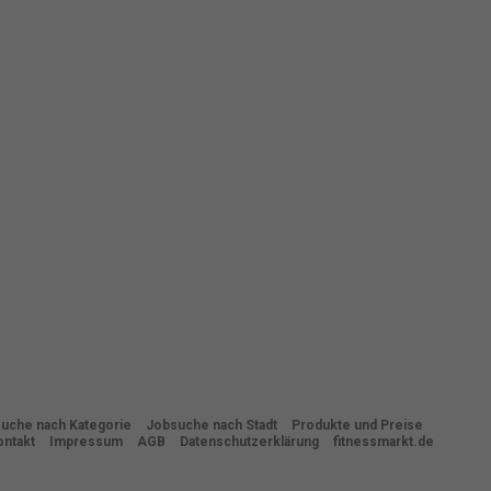
den
gen-
n
nd
zur
Zurück
freie
uche nach Kategorie
Jobsuche nach Stadt
Produkte und Preise
ontakt
Impressum
AGB
Datenschutzerklärung
fitnessmarkt.de
Marketing