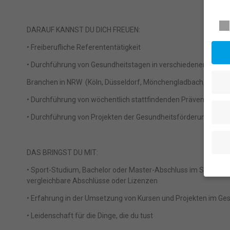
Daten
DARAUF KANNST DU DICH FREUEN:
• Freiberufliche Referententätigkeit
• Durchführung von Gesundheitstagen in verschiedenen Firmen
Branchen in NRW (Köln, Düsseldorf, Mönchengladbach, Leverk
• Durchführung von wöchentlich stattfindenden Präventionsku
• Durchführung von Projekten der Gesundheitsförderung im Se
DAS BRINGST DU MIT:
• Sport-Studium, Bachelor oder Master-Abschluss im Sport- & 
vergleichbare Abschlüsse oder Lizenzen
Wenn 
• Erfahrung in der Umsetzung von Kursen und Projekten im G
geben
Wir v
• Leidenschaft für die Dinge, die du tust
ihnen