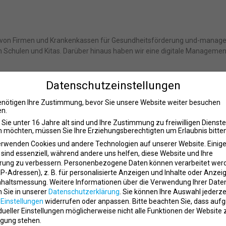
on Firmen und Krankenkassen für Gesundheitsförderung und-manage
on Schulen und Kitas. Darüber hinaus haben wir eine digitale Manageme
Datenschutzeinstellungen
enötigen Ihre Zustimmung, bevor Sie unsere Website weiter besuchen
n.
eferenten, die Lust haben, Teil unseres Teams zu werden. Durch Hospi
Sie unter 16 Jahre alt sind und Ihre Zustimmung zu freiwilligen Dienst
Aufgaben bei UNTERNEHMEN BEWEGUNG vor.
 möchten, müssen Sie Ihre Erziehungsberechtigten um Erlaubnis bitten
erwenden Cookies und andere Technologien auf unserer Website. Einig
 sind essenziell, während andere uns helfen, diese Website und Ihre
rung zu verbessern.
Personenbezogene Daten können verarbeitet wer
. IP-Adressen), z. B. für personalisierte Anzeigen und Inhalte oder Anzei
eit mit Erwachsenen, Jugendlichen und Kindern in den Lebenswelten de
nhaltsmessung.
Weitere Informationen über die Verwendung Ihrer Date
n Sie in unserer
Datenschutzerklärung
.
Sie können Ihre Auswahl jederze
r
Einstellungen
widerrufen oder anpassen.
Bitte beachten Sie, dass auf
idueller Einstellungen möglicherweise nicht alle Funktionen der Website 
gung stehen.