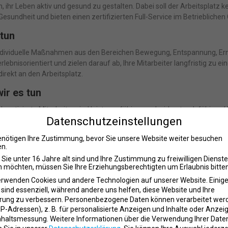
, ihr Leben aktiv und gesund zu gestalten. Dabei soll der Arbeitsplatz kein
esundheit und bieten einen zertifizierten Full-Service im Betrieblic
tun
individuelle Maßnahmen aus den Bereichen Bewegung, Entspannung, Er
erlebnisorientiert und zielen darauf ab, Ihre Mitarbeiter langfristig zu 
irekt an den Arbeitsplatz.
ir es tun
motivierte Mitarbeiter sind leistungsfähiger und widerstandsfähiger. U
Datenschutzeinstellungen
rtschätzen, profitieren von gesünderen Unternehmenswerten. Gesundheit
 Ziel ist es, die Arbeitswelt zu „bewegen“ und die individuelle Gesundheit
enötigen Ihre Zustimmung, bevor Sie unsere Website weiter besuchen
n.
für Sie tun
Sie unter 16 Jahre alt sind und Ihre Zustimmung zu freiwilligen Dienst
en Sie durch jede Phase des Betrieblichen Gesundheitsmanagements. B
 möchten, müssen Sie Ihre Erziehungsberechtigten um Erlaubnis bitten
in individuelles Konzept für Ihr Unternehmen. Unsere zertifizierten 
erwenden Cookies und andere Technologien auf unserer Website. Einig
 Ergebnisse zu gewährleisten.
 sind essenziell, während andere uns helfen, diese Website und Ihre
rung zu verbessern.
Personenbezogene Daten können verarbeitet wer
etriebliches Gesundheitsmanagement wichtig ist
. IP-Adressen), z. B. für personalisierte Anzeigen und Inhalte oder Anzei
nhaltsmessung.
Weitere Informationen über die Verwendung Ihrer Date
gel, zeitliche Engpässe und Stress sind im betrieblichen Alltag oft pr