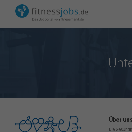
Unt
Über un
Die Gesundh