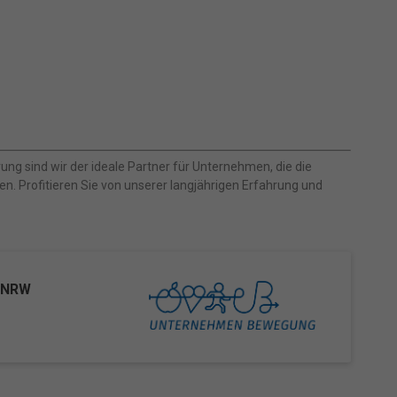
.
e von
den
gen-
n
nd
zur
g sind wir der ideale Partner für Unternehmen, die die
en. Profitieren Sie von unserer langjährigen Erfahrung und
Zurück
& NRW
freie