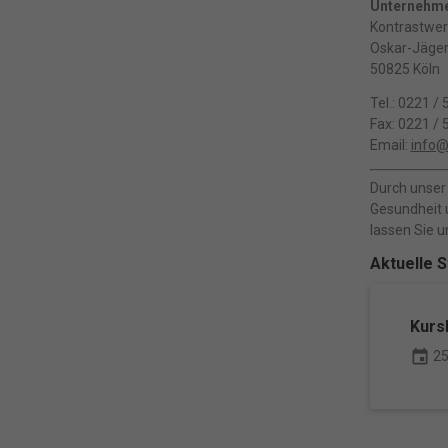
Unternehm
geben
Kontrastwer
Wir v
Oskar-Jäger
ihnen
50825 Köln
Erfah
(z. B
Tel.: 0221 /
und I
Fax: 0221 / 
finde
Email:
info
indiv
Verfü
Durch unser
Hier 
Einwi
Gesundheit u
anzei
lassen Sie 
Al
Aktuelle 
Nu
Kurs
event
Daten
25
E
Esse
Funkt