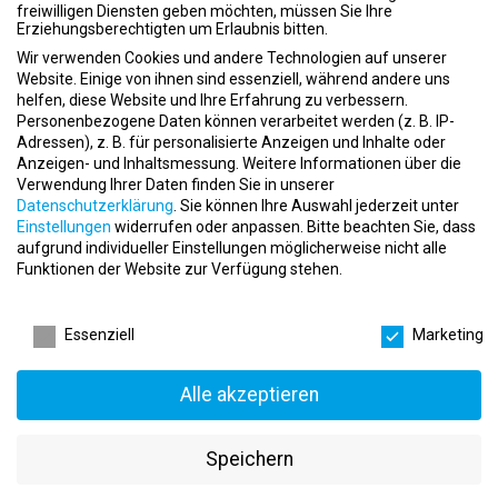
Flexibilität aus.
freiwilligen Diensten geben möchten, müssen Sie Ihre
Erziehungsberechtigten um Erlaubnis bitten.
Was du bei uns machst
Wir verwenden Cookies und andere Technologien auf unserer
Du bist fester Bestandteil unseres Teams und sorgst bei uns für
Website. Einige von ihnen sind essenziell, während andere uns
helfen, diese Website und Ihre Erfahrung zu verbessern.
die allgemeine Instandhaltung und Reparaturen.
Personenbezogene Daten können verarbeitet werden (z. B. IP-
Adressen), z. B. für personalisierte Anzeigen und Inhalte oder
Du bist die Anlaufstelle für deine Kollegen in Fragen zu
Anzeigen- und Inhaltsmessung.
Weitere Informationen über die
Reparaturen und sorgst dafür, dass unsere
Verwendung Ihrer Daten finden Sie in unserer
Dienstleistungsstandards vertreten werden.
Datenschutzerklärung
.
Sie können Ihre Auswahl jederzeit unter
Einstellungen
widerrufen oder anpassen.
Bitte beachten Sie, dass
Deine Arbeitszeiten werden individuell mit der Studioleitung
aufgrund individueller Einstellungen möglicherweise nicht alle
festgelegt und liegen bei 10-12 Stunden pro Woche, überwiegend
Funktionen der Website zur Verfügung stehen.
morgens unter der Woche.
Datenschutzeinstellungen
Das Einsatzgebiet erstreckt sich über Köln und Bonn
Essenziell
Marketing
Was du von uns bekommst
Alle akzeptieren
Wir empfangen dich als motiviertes Team in einer
außergewöhnlichen Arbeitsatmosphäre.
Speichern
Hier erwartet dich ein vielfältiges, zukunftssicheres Arbeitsumfeld
mit Perspektive, in einem expandierenden Unternehmen.