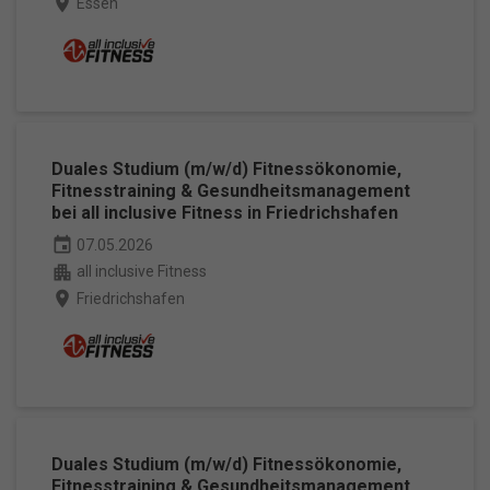
place
Essen
Duales Studium (m/w/d) Fitnessökonomie,
Fitnesstraining & Gesundheitsmanagement
bei all inclusive Fitness in Friedrichshafen
event
07.05.2026
apartment
all inclusive Fitness
place
Friedrichshafen
Duales Studium (m/w/d) Fitnessökonomie,
Fitnesstraining & Gesundheitsmanagement