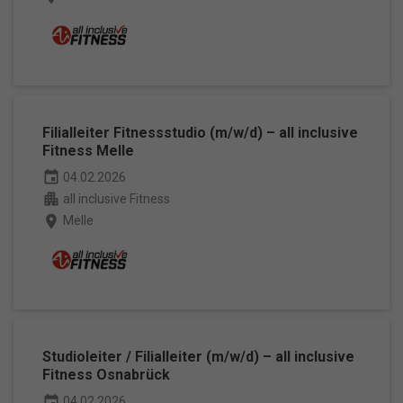
Filialleiter Fitnessstudio (m/w/d) – all inclusive
Fitness Melle
event
04.02.2026
apartment
all inclusive Fitness
place
Melle
Studioleiter / Filialleiter (m/w/d) – all inclusive
Fitness Osnabrück
event
04.02.2026