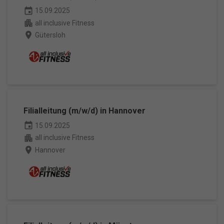
event
15.09.2025
apartment
all inclusive Fitness
place
Gütersloh
Filialleitung (m/w/d) in Hannover
event
15.09.2025
apartment
all inclusive Fitness
place
Hannover