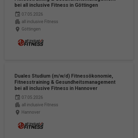
bei all inclusive Fitness in Göttingen
event
07.05.2026
apartment
all inclusive Fitness
place
Göttingen
Duales Studium (m/w/d) Fitnessökonomie,
Fitnesstraining & Gesundheitsmanagement
bei all inclusive Fitness in Hannover
event
07.05.2026
apartment
all inclusive Fitness
place
Hannover