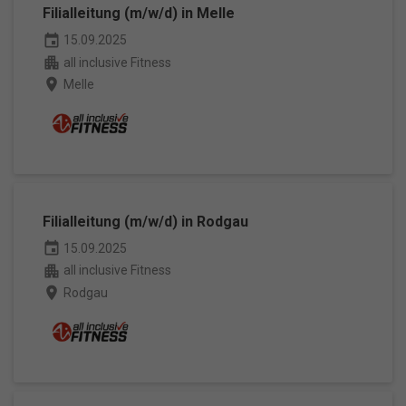
Filialleitung (m/w/d) in Melle
event
15.09.2025
apartment
all inclusive Fitness
place
Melle
Filialleitung (m/w/d) in Rodgau
event
15.09.2025
apartment
all inclusive Fitness
place
Rodgau