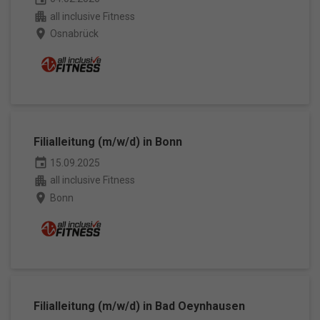
apartment
all inclusive Fitness
place
Osnabrück
Filialleitung (m/w/d) in Bonn
event
15.09.2025
apartment
all inclusive Fitness
place
Bonn
Filialleitung (m/w/d) in Bad Oeynhausen