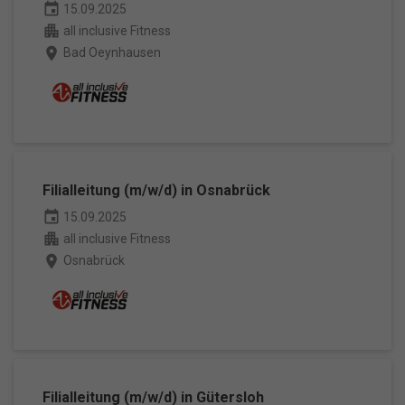
event
15.09.2025
apartment
all inclusive Fitness
place
Bad Oeynhausen
Filialleitung (m/w/d) in Osnabrück
event
15.09.2025
apartment
all inclusive Fitness
place
Osnabrück
Filialleitung (m/w/d) in Gütersloh