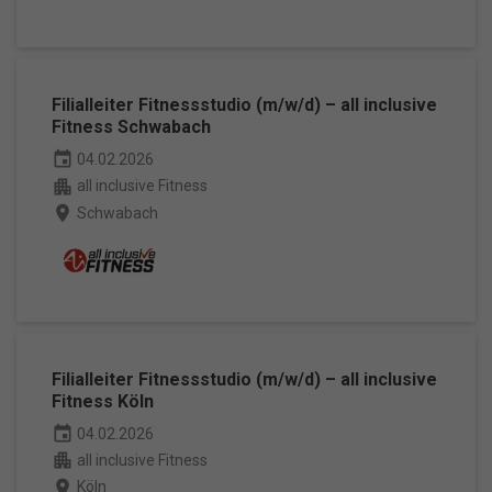
Marketing-Cookies werden von Drittanbietern oder Publishern
verwendet, um personalisierte Werbung anzuzeigen. Sie tun dies, indem
sie Besucher über Websites hinweg verfolgen.
Cookie-Informationen anzeigen
Filialleiter Fitnessstudio (m/w/d) – all inclusive
Datenschutzerklärung
Impressum
powered by Borlabs Cookie
Fitness Schwabach
event
04.02.2026
apartment
all inclusive Fitness
place
Schwabach
Filialleiter Fitnessstudio (m/w/d) – all inclusive
Fitness Köln
event
04.02.2026
apartment
all inclusive Fitness
place
Köln