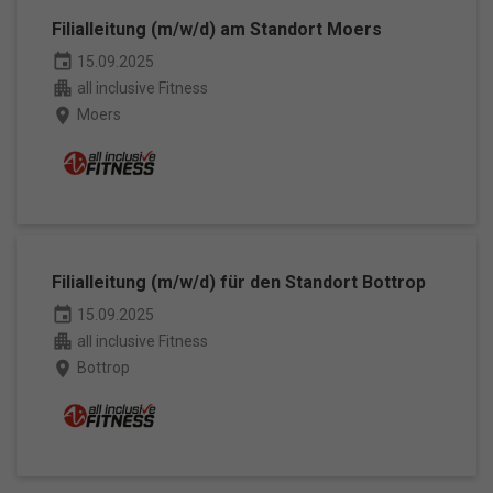
Filialleitung (m/w/d) am Standort Moers
event
15.09.2025
apartment
all inclusive Fitness
place
Moers
Filialleitung (m/w/d) für den Standort Bottrop
event
15.09.2025
apartment
all inclusive Fitness
place
Bottrop