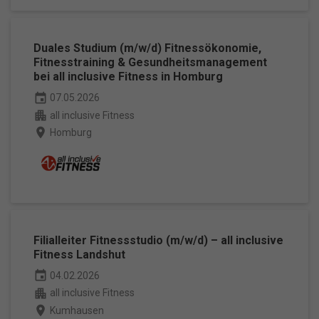
Duales Studium (m/w/d) Fitnessökonomie,
Fitnesstraining & Gesundheitsmanagement
bei all inclusive Fitness in Homburg
event
07.05.2026
apartment
all inclusive Fitness
place
Homburg
Filialleiter Fitnessstudio (m/w/d) – all inclusive
Fitness Landshut
event
04.02.2026
apartment
all inclusive Fitness
place
Kumhausen