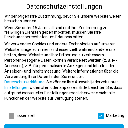
apartment
all inclusive Fitness
Datenschutzeinstellungen
place
Bottrop
Wir benötigen Ihre Zustimmung, bevor Sie unsere Website weiter
besuchen können.
Wenn Sie unter 16 Jahre alt sind und Ihre Zustimmung zu
freiwilligen Diensten geben möchten, müssen Sie Ihre
Erziehungsberechtigten um Erlaubnis bitten.
Wir verwenden Cookies und andere Technologien auf unserer
Website. Einige von ihnen sind essenziell, während andere uns
Filialleiter Fitnessstudio (m/w/d) – all inclusive
helfen, diese Website und Ihre Erfahrung zu verbessern.
Fitness Castrop-Rauxel
Personenbezogene Daten können verarbeitet werden (z. B. IP-
Adressen), z. B. für personalisierte Anzeigen und Inhalte oder
event
04.02.2026
Anzeigen- und Inhaltsmessung.
Weitere Informationen über die
apartment
all inclusive Fitness
Verwendung Ihrer Daten finden Sie in unserer
place
Datenschutzerklärung
.
Sie können Ihre Auswahl jederzeit unter
Castrop-Rauxel
Einstellungen
widerrufen oder anpassen.
Bitte beachten Sie, dass
aufgrund individueller Einstellungen möglicherweise nicht alle
Funktionen der Website zur Verfügung stehen.
Datenschutzeinstellungen
Essenziell
Marketing
Filialleiter Fitnessstudio (m/w/d) – all inclusive