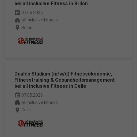
bei all inclusive Fitness in Brilon
event
07.05.2026
apartment
all inclusive Fitness
place
Brilon
Duales Studium (m/w/d) Fitnessökonomie,
Fitnesstraining & Gesundheitsmanagement
bei all inclusive Fitness in Celle
event
07.05.2026
apartment
all inclusive Fitness
place
Celle