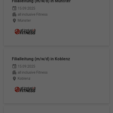
Filialleitung (m/w/d) in Münster
event
15.09.2025
apartment
all inclusive Fitness
place
Münster
Filialleitung (m/w/d) in Koblenz
event
15.09.2025
apartment
all inclusive Fitness
place
Koblenz