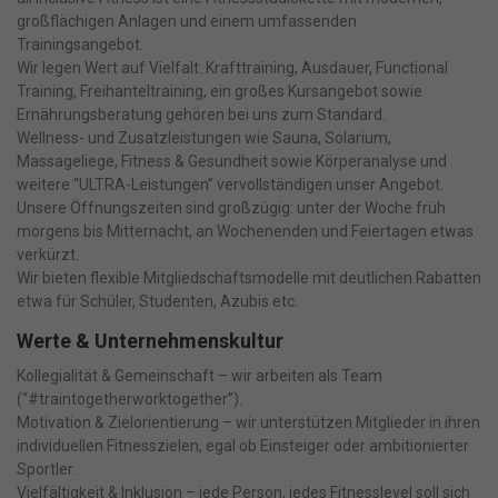
großflächigen Anlagen und einem umfassenden
Trainingsangebot.
Wir legen Wert auf Vielfalt: Krafttraining, Ausdauer, Functional
Training, Freihanteltraining, ein großes Kursangebot sowie
Ernährungsberatung gehören bei uns zum Standard.
Wellness- und Zusatzleistungen wie Sauna, Solarium,
Massageliege, Fitness & Gesundheit sowie Körperanalyse und
weitere “ULTRA-Leistungen” vervollständigen unser Angebot.
Unsere Öffnungszeiten sind großzügig: unter der Woche früh
morgens bis Mitternacht, an Wochenenden und Feiertagen etwas
verkürzt.
Wir bieten flexible Mitgliedschaftsmodelle mit deutlichen Rabatten
etwa für Schüler, Studenten, Azubis etc.
Werte & Unternehmenskultur
Kollegialität & Gemeinschaft – wir arbeiten als Team
(“#traintogetherworktogether”).
Motivation & Zielorientierung – wir unterstützen Mitglieder in ihren
individuellen Fitnesszielen, egal ob Einsteiger oder ambitionierter
Sportler.
Vielfältigkeit & Inklusion – jede Person, jedes Fitnesslevel soll sich