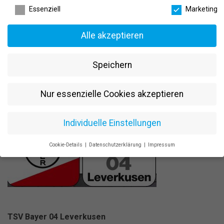
Bitte richten Sie Ihre schriftliche Bewerbung – vorzugsweise per
Essenziell
Marketing
E-Mail an:
TSV Bayer 04 Leverkusen e. V.
Alle akzeptieren
Anne Wingchen
Tannenbergstraße 57
51373 Leverkusen
Speichern
anne.wingchen@tsvbayer04.de
Nur essenzielle Cookies akzeptieren
Jetzt bewerben
Individuelle Einstellungen
Cookie-Details
Datenschutzerklärung
Impressum
Datenschutzeinstellungen
Wenn Sie unter 16 Jahre alt sind und Ihre Zustimmung zu
freiwilligen Diensten geben möchten, müssen Sie Ihre
Erziehungsberechtigten um Erlaubnis bitten.
Wir verwenden Cookies und andere Technologien auf unserer
Website. Einige von ihnen sind essenziell, während andere uns
TSV Bayer 04 Leverkusen
helfen, diese Website und Ihre Erfahrung zu verbessern.