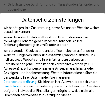
Selbstständige Durchführung von Tanzstunden für Kinder und
Jugendliche
Planung, Vorbereitung und Leitung von Angeboten in den
Datenschutzeinstellungen
Ferien
Ihr Profil:
Wir benötigen Ihre Zustimmung, bevor Sie unsere Website weiter
besuchen können.
Sie haben Unterrichtserfahrungen mit Kindern im Alter von 3-
Wenn Sie unter 16 Jahre alt sind und Ihre Zustimmung zu
12 Jahren
freiwilligen Diensten geben möchten, müssen Sie Ihre
Erziehungsberechtigten um Erlaubnis bitten.
Sie sind kreativ, organisiert und können eigenverantwortlich
arbeiten
Wir verwenden Cookies und andere Technologien auf unserer
Sie sind kommunikationsstark und teamfähig
Website. Einige von ihnen sind essenziell, während andere uns
helfen, diese Website und Ihre Erfahrung zu verbessern.
Sie sind bereit, Verantwortung zu übernehmen
Personenbezogene Daten können verarbeitet werden (z. B. IP-
Sie sind flexibel, auch in Ihrer Arbeitszeitgestaltung
Adressen), z. B. für personalisierte Anzeigen und Inhalte oder
Sie verfügen über eine entsprechende Qualifikation
Anzeigen- und Inhaltsmessung.
Weitere Informationen über die
Verwendung Ihrer Daten finden Sie in unserer
Unser Angebot:
Datenschutzerklärung
.
Sie können Ihre Auswahl jederzeit unter
• Neue Ideen einbringen. Neue Wege gestalten. Der TSV Bayer 04
Einstellungen
widerrufen oder anpassen.
Bitte beachten Sie, dass
bietet Ihnen als moderner Arbeitgeber viele Möglichkeiten, die
aufgrund individueller Einstellungen möglicherweise nicht alle
Zukunft des Sports im Verein mitzugestalten.
Funktionen der Website zur Verfügung stehen.
Interesse?
Datenschutzeinstellungen