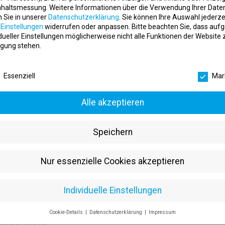
nhaltsmessung.
Weitere Informationen über die Verwendung Ihrer Date
 Vertriebsstrategie
n Sie in unserer
Datenschutzerklärung
.
Sie können Ihre Auswahl jederze
r
Einstellungen
widerrufen oder anpassen.
Bitte beachten Sie, dass auf
idueller Einstellungen möglicherweise nicht alle Funktionen der Website 
gung stehen.
ngs und Branchenevents
schutzeinstellungen
n Kundenbetreuung
Essenziell
Mar
Alle akzeptieren
dheitsumfeld
r Fitnessbranche
Speichern
e
Nur essenzielle Cookies akzeptieren
ols
e schriftlich
Individuelle Einstellungen
echnologische Entwicklungen
Cookie-Details
Datenschutzerklärung
Impressum
Datenschutzeinstellungen
im Fitnessmarkt