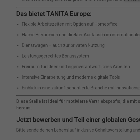
Wenn 
Das bietet TANITA Europe:
geben
Wir v
Flexible Arbeitszeiten mit Option auf Homeoffice
ihnen
Erfah
Flache Hierarchien und direkter Austausch im internationa
(z. B
Dienstwagen – auch zur privaten Nutzung
und I
finde
Leistungsgerechtes Bonussystem
indiv
Verfü
Freiraum für Ideen und eigenverantwortliches Arbeiten
Hier 
Einwi
Intensive Einarbeitung und moderne digitale Tools
anzei
Einblick in eine zukunftsorientierte Branche mit Innovations
Al
Diese Stelle ist ideal für motivierte Vertriebsprofis, die
heraus.
Nu
Jetzt bewerben und Teil einer globalen Ge
Daten
Bitte sende deinen Lebenslauf inklusive Gehaltsvorstellung und
E
Esse