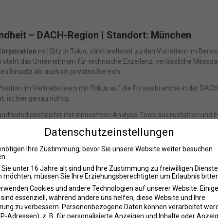
undheit – DACH-Region | Standort: München
orporation
mit Sitz in Tokio, zählt weltweit zu den Vorreitern im Berei
 steht das Unternehmen für technische Exzellenz, verlässliche Messd
en Einsatz als auch im privaten Bereich.
ition im Vertriebsteam mit Fokus auf die Fitnessbranche in der DACH
ist hier genau richtig.
esundheitsdienstleister mit innovativen Analyse-Tools auszustatten und i
sern.
Datenschutzeinstellungen
enötigen Ihre Zustimmung, bevor Sie unsere Website weiter besuchen
n.
ITA-Produkte und deren Anwendung
Sie unter 16 Jahre alt sind und Ihre Zustimmung zu freiwilligen Dienst
 möchten, müssen Sie Ihre Erziehungsberechtigten um Erlaubnis bitten
tnessketten bis zu Boutique-Studios
erwenden Cookies und andere Technologien auf unserer Website. Einig
sforce)
 sind essenziell, während andere uns helfen, diese Website und Ihre
rung zu verbessern.
Personenbezogene Daten können verarbeitet wer
ndenanforderungen
. IP-Adressen), z. B. für personalisierte Anzeigen und Inhalte oder Anzei