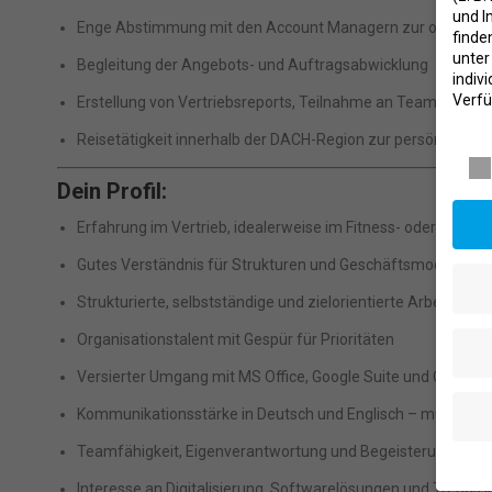
und I
Enge Abstimmung mit den Account Managern zur optimalen
finde
unte
Begleitung der Angebots- und Auftragsabwicklung
indiv
Verfü
Erstellung von Vertriebsreports, Teilnahme an Team-Meeti
Daten
Reisetätigkeit innerhalb der DACH-Region zur persönliche
Dein Profil:
Erfahrung im Vertrieb, idealerweise im Fitness- oder Gesun
Gutes Verständnis für Strukturen und Geschäftsmodelle de
Strukturierte, selbstständige und zielorientierte Arbeitsweis
Organisationstalent mit Gespür für Prioritäten
Versierter Umgang mit MS Office, Google Suite und CRM-To
Kommunikationsstärke in Deutsch und Englisch – mündlich wi
Teamfähigkeit, Eigenverantwortung und Begeisterung für t
Interesse an Digitalisierung, Softwarelösungen und Trends 