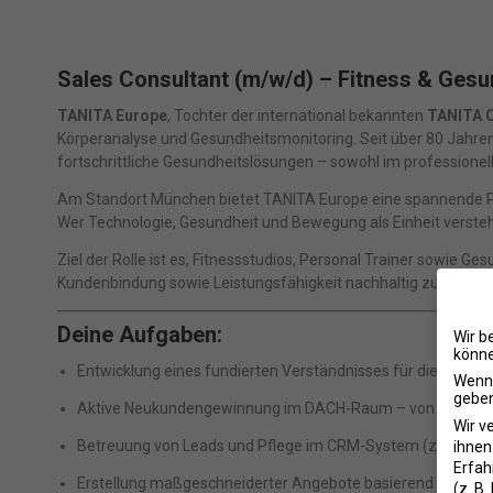
Sales Consultant (m/w/d) – Fitness & Ges
TANITA Europe
, Tochter der international bekannten
TANITA C
Körperanalyse und Gesundheitsmonitoring. Seit über 80 Jahren
fortschrittliche Gesundheitslösungen – sowohl im professionell
Am Standort München bietet TANITA Europe eine spannende Pos
Wer Technologie, Gesundheit und Bewegung als Einheit versteht, 
Ziel der Rolle ist es, Fitnessstudios, Personal Trainer sowie G
Kundenbindung sowie Leistungsfähigkeit nachhaltig zu verbes
Deine Aufgaben:
Wir b
könne
Entwicklung eines fundierten Verständnisses für die TAN
Wenn 
geben
Aktive Neukundengewinnung im DACH-Raum – von großen Fi
Wir v
Betreuung von Leads und Pflege im CRM-System (z. B. Sale
ihnen
Erfah
Erstellung maßgeschneiderter Angebote basierend auf Ku
(z. B