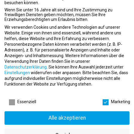
besuchen können.
ein schnelles Verständnis des Gutscheinsystems sollten
Wenn Sie unter 16 Jahre alt sind und Ihre Zustimmung zu
vorhanden sein.
freiwilligen Diensten geben möchten, müssen Sie Ihre
Die Aufgaben umfassen das Beraten und Informieren der Gäste
Erziehungsberechtigten um Erlaubnis bitten.
sowie das Verkaufen der Gutscheine.
Wir verwenden Cookies und andere Technologien auf unserer
Der Verkaufszeitraum ist vom
14. – 24.
Website. Einige von ihnen sind essenziell, während andere uns
Dezember
(ausgenommen Sonntag, 18.12.). Die
helfen, diese Website und Ihre Erfahrung zu verbessern.
Standöffnungszeiten sind 10-20 Uhr. Im Idealfall können Sie an
Personenbezogene Daten können verarbeitet werden (z. B. IP-
mehreren Tagen arbeiten. Vorab erfolgt eine Einarbeitung, die
Adressen), z. B. für personalisierte Anzeigen und Inhalte oder
vergütet wird. Die Tätigkeit eignet sich auch für Studenten.
Anzeigen- und Inhaltsmessung.
Weitere Informationen über die
Verwendung Ihrer Daten finden Sie in unserer
Datenschutzerklärung
.
Sie können Ihre Auswahl jederzeit unter
Einstellungen
widerrufen oder anpassen.
Bitte beachten Sie, dass
Angebot
aufgrund individueller Einstellungen möglicherweise nicht alle
Funktionen der Website zur Verfügung stehen.
Schicken Sie bitte Ihre Bewerbung per Email an:
Emser Therme GmbH, Andrea Meurer-
Datenschutzeinstellungen
Wiedmayer,
bewerbung@emser-therme.de
oder nutzen Sie unser
Essenziell
Marketing
Online-Bewerbungsformular.
Alle akzeptieren
Jetzt bewerben