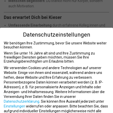
Menschen begeistern
: Du stärkst nicht nur Körper, sondern
auch Motivation.
Das erwartet Dich bei Kieser
Umfassende Einarbeitung
durch erfahrene Kolleg:innen und
einen persönlichen Mentor
Datenschutzeinstellungen
Zertifizierte Ausbildung
zum Kieser-Instruktor über die
Wir benötigen Ihre Zustimmung, bevor Sie unsere Website weiter
hauseigene Akademie ADOK – inklusive vollständiger
besuchen können.
Kostenübernahme
Wenn Sie unter 16 Jahre alt sind und Ihre Zustimmung zu
freiwilligen Diensten geben möchten, müssen Sie Ihre
Erfolgsbeteiligung
zusätzlich zum Gehalt
Erziehungsberechtigten um Erlaubnis bitten.
Deutschlandticket-Zuschuss
mit 25 % Arbeitgeberbeteiligung
Wir verwenden Cookies und andere Technologien auf unserer
Website. Einige von ihnen sind essenziell, während andere uns
Kostenloses Training
für Dich und Sonderkonditionen für
helfen, diese Website und Ihre Erfahrung zu verbessern.
Familienmitglieder
Personenbezogene Daten können verarbeitet werden (z. B. IP-
Adressen), z. B. für personalisierte Anzeigen und Inhalte oder
Regelmäßige Weiterbildungen
in Kommunikation,
Anzeigen- und Inhaltsmessung.
Weitere Informationen über die
Trainingslehre, Medizin und Vertrieb
Verwendung Ihrer Daten finden Sie in unserer
Datenschutzerklärung
.
Sie können Ihre Auswahl jederzeit unter
Getränke inklusive
: Wasser, Tee und Kaffee jederzeit
Einstellungen
widerrufen oder anpassen.
Bitte beachten Sie, dass
kostenfrei
aufgrund individueller Einstellungen möglicherweise nicht alle