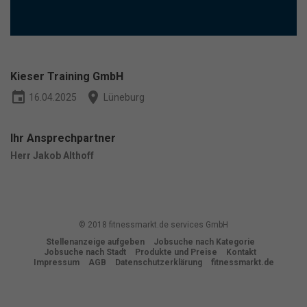
Essenzielle Cookies ermöglichen grundlegende Funktionen und sind
für die einwandfreie Funktion der Website erforderlich.
Cookie-Informationen anzeigen
Ma
Marketing (1)
Kieser Training GmbH
Marketing-Cookies werden von Drittanbietern oder Publishern
event
place
verwendet, um personalisierte Werbung anzuzeigen. Sie tun dies, indem
16.04.2025
Lüneburg
sie Besucher über Websites hinweg verfolgen.
Cookie-Informationen anzeigen
Ihr Ansprechpartner
Datenschutzerklärung
Impressum
powered by Borlabs Cookie
Herr Jakob Althoff
© 2018 fitnessmarkt.de services GmbH
Stellenanzeige aufgeben
Jobsuche nach Kategorie
Jobsuche nach Stadt
Produkte und Preise
Kontakt
Impressum
AGB
Datenschutzerklärung
fitnessmarkt.de