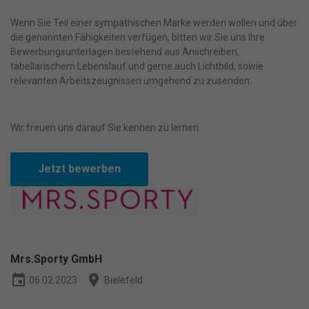
Datenschutzerklärung
.
Bitte beachten Sie, dass aufgrund
Wenn Sie Teil einer sympathischen Marke werden wollen und über
individueller Einstellungen möglicherweise nicht alle Funktionen
die genannten Fähigkeiten verfügen, bitten wir Sie uns Ihre
der Website zur Verfügung stehen.
Hier finden Sie eine Übersicht über alle verwendeten Cookies. Sie
Bewerbungsunterlagen bestehend aus Anschreiben,
können Ihre Einwilligung zu ganzen Kategorien geben oder sich
tabellarischem Lebenslauf und gerne auch Lichtbild, sowie
weitere Informationen anzeigen lassen und so nur bestimmte
relevanten Arbeitszeugnissen umgehend zu zusenden.
Cookies auswählen.
Alle akzeptieren
Speichern
Wir freuen uns darauf Sie kennen zu lernen.
Nur essenzielle Cookies akzeptieren
Jetzt bewerben
Zurück
Datenschutzeinstellungen
Essenziell (1)
Essenzielle Cookies ermöglichen grundlegende Funktionen und sind
für die einwandfreie Funktion der Website erforderlich.
Cookie-Informationen anzeigen
Mrs.Sporty GmbH
event
place
06.02.2023
Bielefeld
Ma
Marketing (1)
Marketing-Cookies werden von Drittanbietern oder Publishern