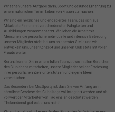
Wir sehen unsere Aufgabe darin, Sport und gesunde Ernährung zu
einem natürlichen Teil im Leben von Frauen zu machen.
Wir sind ein herzliches und engagiertes Team, das sich aus
Mitarbeiter*innen mit verschiedensten Fähigkeiten und
Ausbildungen zusammensetzt. Wir lieben die Arbeit mit
Menschen; die persönliche, individuelle und intensive Betreuung
unserer Mitglieder steht bei uns an oberster Stelle und wir
entwickeln uns, unser Konzept und unseren Club stets mit voller
Freude weiter.
Bei uns können Sie in einem tollen Team, sowie in allen Bereichen
des Clublebens mitarbeiten, unsere Mitglieder bei der Erreichung
ihrer persönlichen Ziele unterstützen und eigene Ideen
verwirklichen.
Das Besondere bei Mrs.Sporty ist, dass Sie von Anfang an in
sämtliche Bereiche des Cluballtags voll integriert werden und als
vollwertiger Mitarbeiter von Tag eins an geschätzt werden.
Thekendienst gibt es bei uns nicht!
Wir suchen ab sofort einen Dualen Studenten (m/w/d) in einem