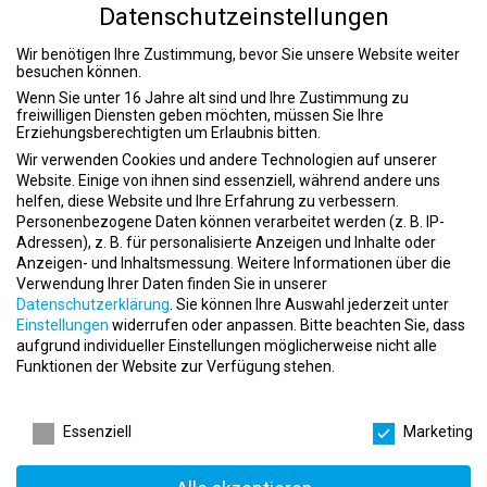
der Bereiche:
Datenschutzeinstellungen
Bachelor in Fitnessökonomie
Wir benötigen Ihre Zustimmung, bevor Sie unsere Website weiter
Bachelor in Ernährungsberatung
besuchen können.
Bachelor in Fitnesstraining
Wenn Sie unter 16 Jahre alt sind und Ihre Zustimmung zu
Bachelor in Gesundheitsmanagement
freiwilligen Diensten geben möchten, müssen Sie Ihre
Erziehungsberechtigten um Erlaubnis bitten.
Bachelor in Sportökonomie
Wir verwenden Cookies und andere Technologien auf unserer
Weitere Infos zum Studium:
Website. Einige von ihnen sind essenziell, während andere uns
www.dhfpg.de
helfen, diese Website und Ihre Erfahrung zu verbessern.
Personenbezogene Daten können verarbeitet werden (z. B. IP-
Adressen), z. B. für personalisierte Anzeigen und Inhalte oder
Beschreibung
Anzeigen- und Inhaltsmessung.
Weitere Informationen über die
Verwendung Ihrer Daten finden Sie in unserer
Exzellente Betreuung der Mitglieder unter individuellen
Datenschutzerklärung
.
Sie können Ihre Auswahl jederzeit unter
trainingsspezifischen Gesichtspunkten
Einstellungen
widerrufen oder anpassen.
Bitte beachten Sie, dass
Betreuung und Pflege des Mitgliederbindungsprogramms
aufgrund individueller Einstellungen möglicherweise nicht alle
Organisation und Durchführung von Clubevents
Funktionen der Website zur Verfügung stehen.
Aufbau und Pflege des Mitgliederbestandes
Datenschutzeinstellungen
(Mitgliedergewinnung und Mitgliederbindungsmaßnahmen,
Verkauf, Beratung)
Essenziell
Marketing
Umsetzung von Maßnahmen zur Mitgliedergewinnung und -
bindung über die Kanäle Verkauf, Marketing und Beratung