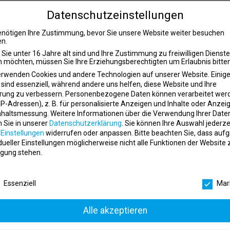
Datenschutzeinstellungen
 Gesundheitsbereich im Außendienst
enötigen Ihre Zustimmung, bevor Sie unsere Website weiter besuchen
isverantwortung für das zugeordnete Vertriebsgebiet
n.
ntation von Angeboten
Sie unter 16 Jahre alt sind und Ihre Zustimmung zu freiwilligen Dienst
 möchten, müssen Sie Ihre Erziehungsberechtigten um Erlaubnis bitten
momentan finden keine Events statt)
erwenden Cookies und andere Technologien auf unserer Website. Einig
 sind essenziell, während andere uns helfen, diese Website und Ihre
rung zu verbessern.
Personenbezogene Daten können verarbeitet wer
. IP-Adressen), z. B. für personalisierte Anzeigen und Inhalte oder Anzei
nhaltsmessung.
Weitere Informationen über die Verwendung Ihrer Date
n Sie in unserer
Datenschutzerklärung
.
Sie können Ihre Auswahl jederze
r
Einstellungen
widerrufen oder anpassen.
Bitte beachten Sie, dass auf
idueller Einstellungen möglicherweise nicht alle Funktionen der Website 
gung stehen.
schutzeinstellungen
Essenziell
Mar
Alle akzeptieren