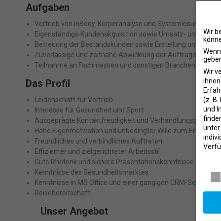
Aufgaben
Vertrieb von InBody-Körperanalyse und Systemlösungen im
Wir b
Eigenständige Kundenakquisition sowie Umsatz- und Ergebn
könne
Betreuung der Bestandskunden sowie Erstellung und Präse
Wenn 
Zuverlässige und zeitnahe Abwicklung der Aufträge
geben
Teilnahme an Fachmessen und sonstigen Branchenevents (
Wir v
ihnen
Das Profil
Erfah
Leidenschaft für Vertrieb
(z. B
und I
Interesse für Gesundheit und Sport
finde
Ausgeprägte Kontaktfreudigkeit und Verhandlungsgeschick
unte
Hohe Eigenmotivation und unbedingter Wille zum Erfolg
indiv
Freundliches und verbindliches Auftreten
Verfü
Effizienter und zielgerichteter Arbeitsstil
Daten
Gute Rhetorik und sichere Präsentationskenntnisse
Kenntnisse des Gesundheitsmarktes
Kenntnisse in MS Office und einer gängigen CRM-Software
Reisebereitschaft
Unser Angebot