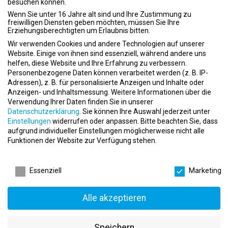
besuchen können.
Komplette Übernahme der Ausbildungsgebühren
Wenn Sie unter 16 Jahre alt sind und Ihre Zustimmung zu
Unterstützung bei Fahrt- und Übernachtungskosten zur
freiwilligen Diensten geben möchten, müssen Sie Ihre
Erziehungsberechtigten um Erlaubnis bitten.
Berufsschule
35 Stunden pro Woche praktische Erfahrung im Studioalltag
Wir verwenden Cookies und andere Technologien auf unserer
Möglichkeit zur frühzeitigen Übernahme von Verantwortung
Website. Einige von ihnen sind essenziell, während andere uns
helfen, diese Website und Ihre Erfahrung zu verbessern.
durch das Trainee Clubmanagement Programm
Personenbezogene Daten können verarbeitet werden (z. B. IP-
Attraktive Karriereperspektiven in einem expandierenden
Adressen), z. B. für personalisierte Anzeigen und Inhalte oder
Unternehmen
Anzeigen- und Inhaltsmessung.
Weitere Informationen über die
Flache Hierarchien und schnelle Entscheidungswege
Verwendung Ihrer Daten finden Sie in unserer
Mitarbeiterrabatte bei zahlreichen Partnern
Datenschutzerklärung
.
Sie können Ihre Auswahl jederzeit unter
Regelmäßige Teamevents
Einstellungen
widerrufen oder anpassen.
Bitte beachten Sie, dass
Kostenloses Training in allen McFIT, Gold’s Gym und JOHN REED
aufgrund individueller Einstellungen möglicherweise nicht alle
Studios europaweit
Funktionen der Website zur Verfügung stehen.
Deine Aufgaben
Datenschutzeinstellungen
Essenziell
Marketing
Im Studio übernimmst Du abwechslungsreiche Tätigkeiten:
Betreuung der Mitglieder und Weitergabe von Trainings- und
Alle akzeptieren
Ernährungstipps
Durchführung von Group Workouts und Live-Kursen
Beratung zu Angeboten, Services und Produkten
Speichern