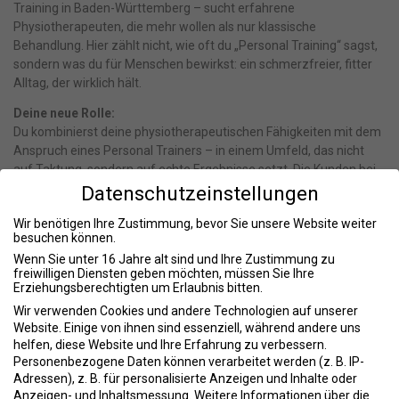
Training in Baden-Württemberg – sucht erfahrene
Physiotherapeuten, die mehr wollen als nur klassische
Behandlung. Hier zählt nicht, wie oft du „Personal Training“ sagst,
sondern was du für Menschen bewirkst: ein schmerzfreier, fitter
Alltag, der wirklich hält.
Deine neue Rolle:
Du kombinierst deine physiotherapeutischen Fähigkeiten mit dem
Anspruch eines Personal Trainers – in einem Umfeld, das nicht
auf Taktung, sondern auf echte Ergebnisse setzt. Die Kunden bei
SanoGym sind motiviert, wollen sich bewegen, doch Schmerzen
Datenschutzeinstellungen
oder Einschränkungen bremsen sie aus. Genau da kommst du ins
Wir benötigen Ihre Zustimmung, bevor Sie unsere Website weiter
Spiel.
besuchen können.
Das solltest du mitbringen:
Wenn Sie unter 16 Jahre alt sind und Ihre Zustimmung zu
freiwilligen Diensten geben möchten, müssen Sie Ihre
Leidenschaft für Bewegung:
Du liebst deinen Job – nicht, weil
Erziehungsberechtigten um Erlaubnis bitten.
du musst, sondern weil du willst.
Wir verwenden Cookies und andere Technologien auf unserer
Website. Einige von ihnen sind essenziell, während andere uns
Anatomisches Know-how:
Du verstehst den menschlichen
helfen, diese Website und Ihre Erfahrung zu verbessern.
Körper tiefgehend und nutzt dieses Wissen praktisch.
Personenbezogene Daten können verarbeitet werden (z. B. IP-
Adressen), z. B. für personalisierte Anzeigen und Inhalte oder
Erfahrung als Trainer:
Du hast dein Fachwissen schon
Anzeigen- und Inhaltsmessung.
Weitere Informationen über die