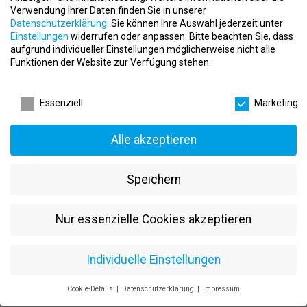
erfolgreich ins Personal Training eingebracht.
Verwendung Ihrer Daten finden Sie in unserer
Datenschutzerklärung
.
Sie können Ihre Auswahl jederzeit unter
Struktur & Teamgeist:
Du organisierst dich selbst, fühlst dich
Einstellungen
widerrufen oder anpassen.
Bitte beachten Sie, dass
aber in einem wertschätzenden Team zu Hause.
aufgrund individueller Einstellungen möglicherweise nicht alle
Funktionen der Website zur Verfügung stehen.
Langfristige Perspektive:
Du suchst keine Übergangslösung,
sondern eine echte berufliche Heimat.
Datenschutzeinstellungen
Das erwartet dich bei SanoGym in Stuttgart:
Essenziell
Marketing
Tägliche Weiterentwicklung:
Durch die hauseigene Akademie
Alle akzeptieren
und im direkten Austausch mit Experten.
Modernstes Studio:
Hochwertige Ausstattung für
funktionelles Training – auch für dein eigenes Workout nutzbar.
Speichern
Faire Bezahlung:
Deutlich über Branchenschnitt, plus
Zuschläge (z. B. +50 % am Sonntag).
Nur essenzielle Cookies akzeptieren
Wertschätzendes Miteinander:
Flache Hierarchien, klare
Kommunikation und echtes Teamgefühl.
Individuelle Einstellungen
Klingt spannend?
Cookie-Details
Datenschutzerklärung
Impressum
Dann sende deine Bewerbung an:
Datenschutzeinstellungen