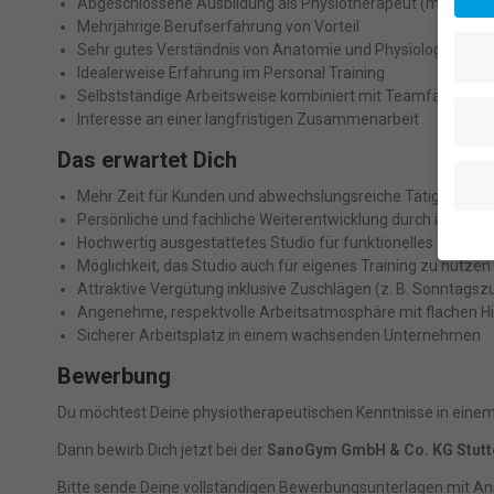
Abgeschlossene Ausbildung als Physiotherapeut (m/w/d)
Mehrjährige Berufserfahrung von Vorteil
Sehr gutes Verständnis von Anatomie und Physiologie
Idealerweise Erfahrung im Personal Training
Selbstständige Arbeitsweise kombiniert mit Teamfähigkeit
Interesse an einer langfristigen Zusammenarbeit
Das erwartet Dich
Mehr Zeit für Kunden und abwechslungsreiche Tätigkeiten
Persönliche und fachliche Weiterentwicklung durch interne
Hochwertig ausgestattetes Studio für funktionelles Training
Möglichkeit, das Studio auch für eigenes Training zu nutzen
Attraktive Vergütung inklusive Zuschlägen (z. B. Sonntagsz
Wenn 
geben
Angenehme, respektvolle Arbeitsatmosphäre mit flachen Hi
Sicherer Arbeitsplatz in einem wachsenden Unternehmen
Wir v
ihnen
Bewerbung
Erfah
(z. B
Du möchtest Deine physiotherapeutischen Kenntnisse in eine
und I
finde
Dann bewirb Dich jetzt bei der
SanoGym GmbH & Co. KG Stutt
indiv
Verfü
Bitte sende Deine vollständigen Bewerbungsunterlagen mit Ans