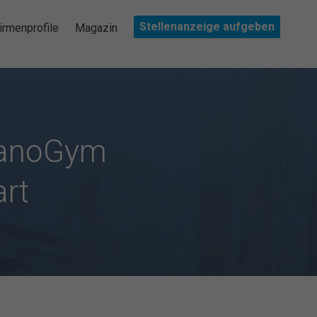
Stellenanzeige aufgeben
irmenprofile
Magazin
 SanoGym
art