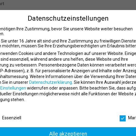
art
für Deine Patienten sowie mehr Abwechslung im Arbeitsalltag? Du möch
Datenschutzeinstellungen
g einsetzen?
enötigen Ihre Zustimmung, bevor Sie unsere Website weiter besuchen
 interessante Perspektive.
n.
Sie unter 16 Jahre alt sind und Ihre Zustimmung zu freiwilligen Dienst
 möchten, müssen Sie Ihre Erziehungsberechtigten um Erlaubnis bitten
al-Training-Anbietern in Baden-Württemberg. Der Ansatz geht über kl
erwenden Cookies und andere Technologien auf unserer Website. Einig
glichkeit, Leistungsfähigkeit und Schmerzfreiheit zu verhelfen.
 sind essenziell, während andere uns helfen, diese Website und Ihre
rung zu verbessern.
Personenbezogene Daten können verarbeitet wer
nd funktionellem Training und schafft so ein Konzept, das sich deutli
. IP-Adressen), z. B. für personalisierte Anzeigen und Inhalte oder Anzei
nhaltsmessung.
Weitere Informationen über die Verwendung Ihrer Date
n Sie in unserer
Datenschutzerklärung
.
Sie können Ihre Auswahl jederze
r
Einstellungen
widerrufen oder anpassen.
Bitte beachten Sie, dass auf
idueller Einstellungen möglicherweise nicht alle Funktionen der Website 
ereich
gung stehen.
Training
schutzeinstellungen
undheit und Leistungsfähigkeit
Essenziell
Mar
Alle akzeptieren