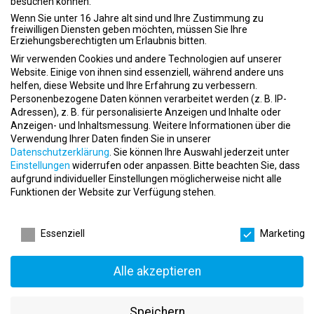
besuchen können.
Verfügung.
Wenn Sie unter 16 Jahre alt sind und Ihre Zustimmung zu
freiwilligen Diensten geben möchten, müssen Sie Ihre
DEIN
PROFIL
Erziehungsberechtigten um Erlaubnis bitten.
Begeisterung für Fitness- und Gesundheitsthemen
Wir verwenden Cookies und andere Technologien auf unserer
Website. Einige von ihnen sind essenziell, während andere uns
Gutes Kommunikationsvermögen und ausgeprägtes
helfen, diese Website und Ihre Erfahrung zu verbessern.
Dienstleistungsverständnis
Personenbezogene Daten können verarbeitet werden (z. B. IP-
Hohe Teamfähigkeit und Spaß am Umgang mit Menschen
Adressen), z. B. für personalisierte Anzeigen und Inhalte oder
Hohes Maß an Verantwortungsbewusstsein und
Anzeigen- und Inhaltsmessung.
Weitere Informationen über die
Selbstständigkeit
Verwendung Ihrer Daten finden Sie in unserer
Erste Erfahrungen mit dem EMS-Personal Training
Datenschutzerklärung
.
Sie können Ihre Auswahl jederzeit unter
Fitnesstrainer B-Lizenz, Functional Trainer oder Personal
Einstellungen
widerrufen oder anpassen.
Bitte beachten Sie, dass
Trainer B-Lizenz
aufgrund individueller Einstellungen möglicherweise nicht alle
Funktionen der Website zur Verfügung stehen.
DEINE
AUFGABEN
Datenschutzeinstellungen
Planung, Terminierung und Durchführung von Personal
Essenziell
Marketing
Trainings / Fitnesstrainings
Eigenverantwortliche Betreuung und Beratung der EMS-
Lounge® Mitglieder
Alle akzeptieren
Aktive Betreuung von Projekten im EMS-Lounge® Mikrostudio
Durchführung und Auswertung von Körperanalysen
Speichern
Unterstützung bei der Planung und Durchführung von