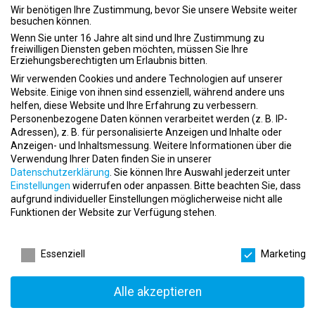
Menschen aktiv auf ihrem Weg zu einem gesünderen Lebensstil –
Wir benötigen Ihre Zustimmung, bevor Sie unsere Website weiter
besuchen können.
mit Kompetenz, Motivation und echtem Teamspirit.
Wenn Sie unter 16 Jahre alt sind und Ihre Zustimmung zu
Das erwartet dich bei Fit fürs Leben:
freiwilligen Diensten geben möchten, müssen Sie Ihre
Erziehungsberechtigten um Erlaubnis bitten.
Praktisches Training & individuelles Coaching
Wir verwenden Cookies und andere Technologien auf unserer
Website. Einige von ihnen sind essenziell, während andere uns
Tiefer Einblick in Gesundheitsförderung & Vertriebsstrategien
helfen, diese Website und Ihre Erfahrung zu verbessern.
Eigenverantwortung und aktive Mitgestaltung des Studioalltags
Personenbezogene Daten können verarbeitet werden (z. B. IP-
Adressen), z. B. für personalisierte Anzeigen und Inhalte oder
Was du mitbringen solltest:
Anzeigen- und Inhaltsmessung.
Weitere Informationen über die
Verwendung Ihrer Daten finden Sie in unserer
Begeisterung für Sport und die Arbeit mit Menschen
Datenschutzerklärung
.
Sie können Ihre Auswahl jederzeit unter
Einstellungen
widerrufen oder anpassen.
Bitte beachten Sie, dass
Teamfähigkeit, Lernfreude und Offenheit für Neues
aufgrund individueller Einstellungen möglicherweise nicht alle
Funktionen der Website zur Verfügung stehen.
Selbstständiges Arbeiten und eine starke Motivation
Datenschutzeinstellungen
Das bietet dir Fit fürs Leben:
Essenziell
Marketing
Weiterbildungen und echte Karriereperspektiven
Leistungsorientiertes Bonus- und Prämiensystem
Alle akzeptieren
Einen sicheren Job in einer stark wachsenden Branche