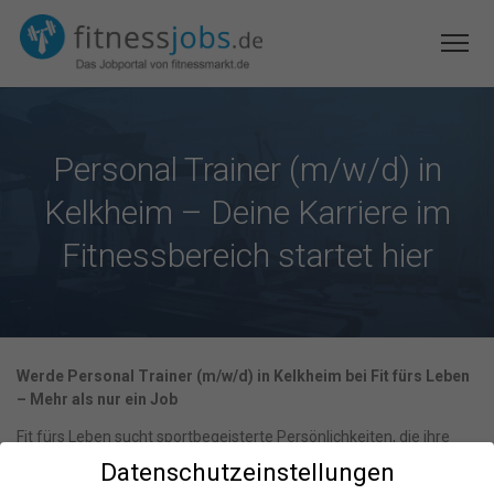
Personal Trainer (m/w/d) in
Kelkheim – Deine Karriere im
Fitnessbereich startet hier
Werde Personal Trainer (m/w/d) in Kelkheim bei Fit fürs Leben
– Mehr als nur ein Job
Fit fürs Leben sucht sportbegeisterte Persönlichkeiten, die ihre
Leidenschaft für Fitness und Gesundheit zum Beruf machen
Datenschutzeinstellungen
möchten. Als Personal Trainer (m/w/d) in Kelkheim begleitest du