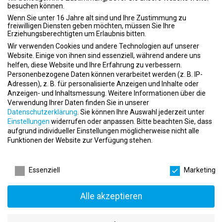
besuchen können.
Du verfügst über Erfahrung in der eigenständigen Planung und
Durchführung von Fitnesskursen und schaffst es,
Wenn Sie unter 16 Jahre alt sind und Ihre Zustimmung zu
freiwilligen Diensten geben möchten, müssen Sie Ihre
Teilnehmer*innen zu motivieren und professionell anzuleiten?
Erziehungsberechtigten um Erlaubnis bitten.
Dann passt diese Position ideal zu Dir.
Wir verwenden Cookies und andere Technologien auf unserer
Wichtig sind außerdem:
Website. Einige von ihnen sind essenziell, während andere uns
helfen, diese Website und Ihre Erfahrung zu verbessern.
eine qualifizierte Ausbildung oder entsprechende Erfahrung
Personenbezogene Daten können verarbeitet werden (z. B. IP-
Motivation und Zuverlässigkeit
Adressen), z. B. für personalisierte Anzeigen und Inhalte oder
Freude am Umgang mit Gruppen
Anzeigen- und Inhaltsmessung.
Weitere Informationen über die
Verwendung Ihrer Daten finden Sie in unserer
selbstständiges Arbeiten
Datenschutzerklärung
.
Sie können Ihre Auswahl jederzeit unter
Einstellungen
widerrufen oder anpassen.
Bitte beachten Sie, dass
aufgrund individueller Einstellungen möglicherweise nicht alle
Das wird geboten
Funktionen der Website zur Verfügung stehen.
Die Tätigkeit erfolgt auf Honorarbasis. Eine Abrechnung über die
Datenschutzeinstellungen
Übungsleiterpauschale ist möglich. Die Höhe der Vergütung richtet
Essenziell
Marketing
sich nach Qualifikation und Vorerfahrung und wird individuell
vereinbart.
Alle akzeptieren
Kursort in Hamburg