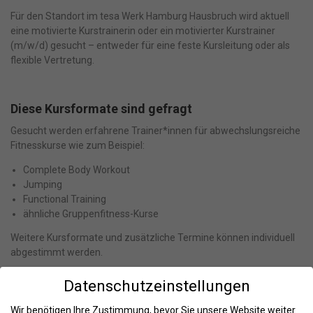
Für den Standort im tesa Werk Hamburg Hausbruch wird aktuell
eine motivierte Kurstrainerin oder ein motivierter Kurstrainer
(m/w/d) gesucht – entweder für eine feste Kursleitung oder als
flexible Vertretung.
Diese Kursformate sind gefragt
Gesucht werden erfahrene Trainer*innen für abwechslungsreiche
Fitnesskurse wie zum Beispiel:
Complete Body Workout
Jumping
Functional Training
ähnliche Gruppenfitness-Kurse
Weitere Kursformate und zusätzliche Termine können individuell
abgestimmt werden.
Datenschutzeinstellungen
Das solltest Du mitbringen
Wir benötigen Ihre Zustimmung, bevor Sie unsere Website weiter