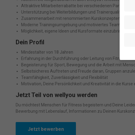
Attraktive Mitarbeiterrabatte bei verschiedenen Partneru
Unterstützung bei Weiterbildungen und Trainerqualifikation
Zusammenarbeit mit renommierten Kurskonzepten und Tr
Moderne Trainingsumgebung und motiviertes Team
Möglichkeit, eigene Ideen und Kursformate einzubringen
Dein Profil
Mindestalter von 18 Jahren
Erfahrung in der Durchführung oder Leitung von Fitness- u
Begeisterung für Sport, Bewegung und die Arbeit mit Mens
Wenn 
Selbstsicheres Auftreten und Freude daran, Gruppen anzule
geben
Teamfähigkeit, Zuverlässigkeit und Flexibilität
Wir v
Motivation, Deine Persönlichkeit und Kreativität in die Kurse
ihnen
Erfah
Jetzt Teil von wellyou werden
(z. B
und I
Du möchtest Menschen für Fitness begeistern und Deine Leide
finde
Bewerbung mit Lebenslauf, Informationen zu Deinen Kurskonz
indiv
Verfü
Hier 
Jetzt bewerben
Einwi