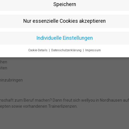
Speichern
nternehmen
en
ainingsprogrammen
Nur essenzielle Cookies akzeptieren
Individuelle Einstellungen
Cookie-Details
Datenschutzerklärung
Impressum
Datenschutzeinstellungen
nd Gesundheitskursen
chen
Sie unter 16 Jahre alt sind und Ihre Zustimmung zu freiwilligen Dienst
iten
 möchten, müssen Sie Ihre Erziehungsberechtigten um Erlaubnis bitten
erwenden Cookies und andere Technologien auf unserer Website. Einig
 einzubringen
 sind essenziell, während andere uns helfen, diese Website und Ihre
rung zu verbessern.
Personenbezogene Daten können verarbeitet wer
. IP-Adressen), z. B. für personalisierte Anzeigen und Inhalte oder Anzei
nhaltsmessung.
Weitere Informationen über die Verwendung Ihrer Date
nschaft zum Beruf machen? Dann freut sich wellyou in Nordhausen auf
n Sie in unserer
Datenschutzerklärung
.
Bitte beachten Sie, dass aufgru
epten sowie vorhandenen Trainerlizenzen.
idueller Einstellungen möglicherweise nicht alle Funktionen der Website 
gung stehen.
finden Sie eine Übersicht über alle verwendeten Cookies. Sie können Ihre
lligung zu ganzen Kategorien geben oder sich weitere Informationen