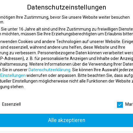
tness
Datenschutzeinstellungen
Energie anzustecken? Du stehst gerne vor Gruppen und möchtest Deine 
enötigen Ihre Zustimmung, bevor Sie unsere Website weiter besuchen
Kursen weitergeben? Dann bietet Dir wellyou in Nordhausen die perfek
n.
Sie unter 16 Jahre alt sind und Ihre Zustimmung zu freiwilligen Dienst
 möchten, müssen Sie Ihre Erziehungsberechtigten um Erlaubnis bitten
reichsten Fitnessanbietern im Norden Deutschlands. Moderne Studios, e
erwenden Cookies und andere Technologien auf unserer Website. Einig
 ein Umfeld, in dem sich sowohl Mitglieder als auch Mitarbeitende woh
 sind essenziell, während andere uns helfen, diese Website und Ihre
rung zu verbessern.
Personenbezogene Daten können verarbeitet wer
. IP-Adressen), z. B. für personalisierte Anzeigen und Inhalte oder Anzei
d sorgst für motivierende Trainingserlebnisse:
nhaltsmessung.
Weitere Informationen über die Verwendung Ihrer Date
n Sie in unserer
Datenschutzerklärung
.
Sie können Ihre Auswahl jederze
io.
r
Einstellungen
widerrufen oder anpassen.
Bitte beachten Sie, dass auf
pte in die Kursgestaltung ein.
idueller Einstellungen möglicherweise nicht alle Funktionen der Website 
rainingsatmosphäre.
gung stehen.
ngsausführung.
schutzeinstellungen
le zu erreichen.
Essenziell
Mar
ner.
Alle akzeptieren
e in Abstimmung mit dem Studio