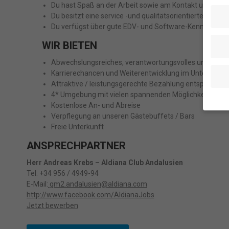
Du hast Spaß an der Arbeit sowie am Kontakt und Gesp
Du besitzt eine service -und qualitätsorientierte Einstel
Du verfügst über gute EDV- und Software-Kenntnisse (
WIR BIETEN
Abwechslungsreiches, verantwortungsvolles und anspr
Karrierechancen und Weiterentwicklung im Unternehm
Attraktive / leistungsgerechte Bezahlung entspreche
4* Umgebung mit vielen spannenden Möglichkeiten der 
Kostenlose An- und Abreise
Verpflegung an unseren Gästebuffets / Bars
Wenn 
Freie Unterkunft
geben
ANSPRECHPARTNER
Wir v
ihnen
Herr Andreas Krebs – Aldiana Club Andalusien
Erfah
Tel:
+34 956 / 4949-94
(z. B
E-Mail:
gm2.andalusien@aldiana.com
und I
http://www.facebook.com/AldianaJobs
finde
Jetzt bewerben
indiv
Verfü
Hier 