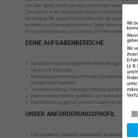
uns über allem, macht uns aus, und wird getragen von jed
Zimmerfee, in der Küche, beim Sport, im Kinderbereich und
bei Aldiana. Wir suchen Persönlichkeiten, die spitze sind i
Wir b
entdecken und entwickeln können. Dafür bieten wir Möglic
könne
kommunikationsstark und liebst es, mit Menschen und im
Wenn 
geben
DEINE AUFGABENBEREICHE
Wir v
ihnen
Erfah
Durchführung der angebotenen Behandlungen und Ma
(z. B
Lomi Lomi, Ayurveda
und I
Beratung unseres anspruchsvollen Gästeklientels bez
finde
Verkauf von Produkten
unte
indiv
Terminverwaltung, Planungseinteilung und Abrechnun
Verfü
Eigenverantwortliches, qualitäts- und serviceorientiert
Gästebetreuung gemäß unseren Leitwerten und der Ald
Daten
UNSER ANFORDERUNGSPROFIL
Eine fundierte (staatlich) anerkannte Ausbildung und 