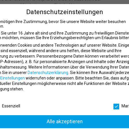
em unserer Mitarbeiter – vom Clubchef bis zur
Datenschutzeinstellungen
 im Spa. Wir nennen es „Urlaub unter Freunden“. Echt nur
n ihrem Fach, und Talente besitzen, die sie mit uns
enötigen Ihre Zustimmung, bevor Sie unsere Website weiter besuchen
hkeiten, Unterstützung und ein kreatives Umfeld. Du bist
n.
 Team zu arbeiten. Wunderbar.
Sie unter 16 Jahre alt sind und Ihre Zustimmung zu freiwilligen Dienst
 möchten, müssen Sie Ihre Erziehungsberechtigten um Erlaubnis bitten
erwenden Cookies und andere Technologien auf unserer Website. Einig
 sind essenziell, während andere uns helfen, diese Website und Ihre
rung zu verbessern.
Personenbezogene Daten können verarbeitet wer
ssagen
. IP-Adressen), z. B. für personalisierte Anzeigen und Inhalte oder Anzei
nhaltsmessung.
Weitere Informationen über die Verwendung Ihrer Date
üglich des Gesamtangebotes der SPA-Leistungen und
n Sie in unserer
Datenschutzerklärung
.
Sie können Ihre Auswahl jederze
r
Einstellungen
widerrufen oder anpassen.
Bitte beachten Sie, dass auf
idueller Einstellungen möglicherweise nicht alle Funktionen der Website 
g der Behandlungen
gung stehen.
es Arbeiten
iana Philosophie
schutzeinstellungen
Essenziell
Mar
Alle akzeptieren
Berufserfahrung setzen wir voraus