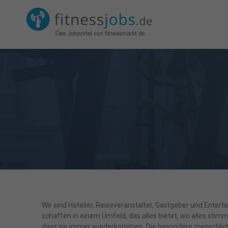
Wir sind Hotelier, Reiseveranstalter, Gastgeber und Ente
schaffen in einem Umfeld, das alles bietet, wo alles stimm
dass sie immer wiederkommen. Die besondere menschliche