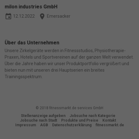
weitere Informationen anzeigen lassen und so nur bestimmte
milon industries GmbH
Cookies auswählen.
event
place
12.12.2022
Emersacker
Alle akzeptieren
Speichern
Nur essenzielle Cookies akzeptieren
Über das Unternehmen
Unsere Zirkelgeräte werden in Fitnessstudios, Physiotherapie-
Zurück
Praxen, Hotels und Sportvereinen auf der ganzen Welt verwendet.
Datenschutzeinstellungen
Über die Jahre haben wir unser Produktportfolio vergrößert und
Essenziell (1)
bieten nun mit unseren drei Hauptserien ein breites
Essenzielle Cookies ermöglichen grundlegende Funktionen und sind
Trainingsspektrum.
für die einwandfreie Funktion der Website erforderlich.
Cookie-Informationen anzeigen
Ma
Marketing (1)
© 2018 fitnessmarkt.de services GmbH
Marketing-Cookies werden von Drittanbietern oder Publishern
verwendet, um personalisierte Werbung anzuzeigen. Sie tun dies, indem
Stellenanzeige aufgeben
Jobsuche nach Kategorie
Jobsuche nach Stadt
Produkte und Preise
Kontakt
sie Besucher über Websites hinweg verfolgen.
Impressum
AGB
Datenschutzerklärung
fitnessmarkt.de
Cookie-Informationen anzeigen
Datenschutzerklärung
Impressum