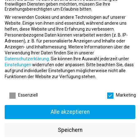
Einsatzgebiete in Wien, Niederösterreich, Burgenland &
freiwilligen Diensten geben möchten, müssen Sie Ihre
Steiermark
Erziehungsberechtigten um Erlaubnis bitten.
Wir verwenden Cookies und andere Technologien auf unserer
PROFIL:
Website. Einige von ihnen sind essenziell, während andere uns
Abgeschlossene sportwissenschaftliche Ausbildung oder
helfen, diese Website und Ihre Erfahrung zu verbessern.
Ausbildung zum Physiotherapeut
Personenbezogene Daten können verarbeitet werden (z. B. IP-
2 bis 3 Jahre Erfahrungen im Fitness- oder Physiomarkt
Adressen), z. B. für personalisierte Anzeigen und Inhalte oder
Kommunikations- und abschlussstark gekoppelt an eine sehr hohe
Anzeigen- und Inhaltsmessung.
Weitere Informationen über die
Überzeugungskraft
Verwendung Ihrer Daten finden Sie in unserer
Datenschutzerklärung
.
Sie können Ihre Auswahl jederzeit unter
Strukturierte Arbeitsweise & Teamfähigkeit
Einstellungen
widerrufen oder anpassen.
Bitte beachten Sie, dass
Ausdauernd mit großem Erfolgswillen
aufgrund individueller Einstellungen möglicherweise nicht alle
Hohe Mobilität und Reisebereitschaft
Funktionen der Website zur Verfügung stehen.
Sportlich aktiv und idealerweise Erfahrungen mit den milon & five
Trainingssystemen
Datenschutzeinstellungen
Bestehendes Netzwerk im Physio- und Fitnessmarkt von Vorteil
Essenziell
Marketing
VORTEILE:
Spannende Unternehmenseinblicke in unterschiedlichste Bereiche
Alle akzeptieren
Positionsgerechtes Vergütungspaket mit Firmenwagen zur
privaten Nutzung
Regelmäßige Teilnahme an Fortbildungen im Bereich Konzepte,
Speichern
Training und Vertrieb