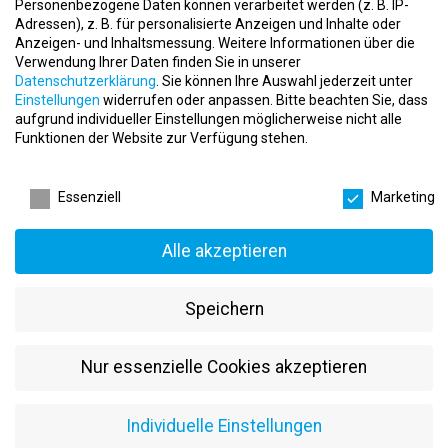
Du verfügst über eine Qualifikation als Fitnessinstruktor
Personenbezogene Daten können verarbeitet werden (z. B. IP-
(m/w/d) mit Anerkennung durch
Qualitop
Schweiz (eine
Adressen), z. B. für personalisierte Anzeigen und Inhalte oder
Anzeigen- und Inhaltsmessung.
Weitere Informationen über die
Fitnesstrainer B-Lizenz ist nicht ausreichend)
Verwendung Ihrer Daten finden Sie in unserer
Du bringst eine hohe Affinität zu Sport, Fitness, Gesundheit und
Datenschutzerklärung
.
Sie können Ihre Auswahl jederzeit unter
Verkauf mit
Einstellungen
widerrufen oder anpassen.
Bitte beachten Sie, dass
Du verfügst über sehr gute Deutschkenntnisse (mind. B2)
aufgrund individueller Einstellungen möglicherweise nicht alle
Du verfügst über ein hohes Verantwortungsbewusstsein und
Funktionen der Website zur Verfügung stehen.
bist bereit, stellvertretende Aufgaben des Clubmanagers zu
Datenschutzeinstellungen
übernehmen
Du bringst ein Interesse an Group Fitness Kursen mit und
Essenziell
Marketing
könntest dir vorstellen, diese nach einer internen Weiterbildung
in der Zukunft selbständig zu leiten
Alle akzeptieren
Du hast Freude am Kundenkontakt und arbeitest gerne mit
Menschen
Du bist motiviert, neue Aufgaben zu übernehmen
Speichern
Du bist selbstständig, arbeitest aber gerne im Team
Was wir dir bieten:
Nur essenzielle Cookies akzeptieren
Wir sind ein junges, dynamisches und internationales Team und
bieten gute Aufstiegschancen im Unternehmen
Individuelle Einstellungen
Wir bezahlen ein branchengerechtes Salär und bieten weitere