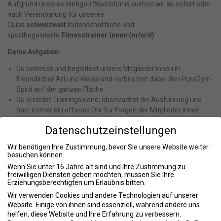
Aufgrund unseres stetigen Wachstums suchen wir ab sofort oder
nach Vereinbarung für unseres
Clubs
schweizweit
leidenschaftliche und
sportbegeisterte
Fitnesstrainer:innen (m/w/d)
.
Deine Aufgaben:
Du betreust und begleitest unsere Mitglieder:innen in
freundlicher Art und Weise und verbreitest dabei den PureGym-
Spirit auf der ganzen Fläche
Du erstellst Trainingspläne, überwachst die Ausführung und
hast immer ein offenes Ohr für Fragen der Mitglieder:innen
Du setzt die vorgegebenen PureGym-Standards um und gehst
Datenschutzeinstellungen
als Vorbild voran
Du kontrollierst alle Clubbereiche und koordinierst die
Wir benötigen Ihre Zustimmung, bevor Sie unsere Website weiter
anfallenden Aufgaben zusammen mit deinem Team
besuchen können.
Du hilfst bei der Planung und Umsetzung der Marketing- sowie
Wenn Sie unter 16 Jahre alt sind und Ihre Zustimmung zu
Promotionsaktionen
freiwilligen Diensten geben möchten, müssen Sie Ihre
Erziehungsberechtigten um Erlaubnis bitten.
Stellenanforderungen
Wir verwenden Cookies und andere Technologien auf unserer
Website. Einige von ihnen sind essenziell, während andere uns
Was du mitbringst:
helfen, diese Website und Ihre Erfahrung zu verbessern.