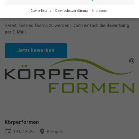
Betreuung
Cookie-Details
Datenschutzerklärung
Impressum
Jetzt bewerben!
Datenschutzeinstellungen
Bereit, Teil des Teams zu werden? Dann einfach die
Bewerbung
Wenn Sie unter 16 Jahre alt sind und Ihre Zustimmung zu
per E-Mail.
freiwilligen Diensten geben möchten, müssen Sie Ihre
Erziehungsberechtigten um Erlaubnis bitten.
Wir verwenden Cookies und andere Technologien auf unserer
Jetzt bewerben
Website. Einige von ihnen sind essenziell, während andere uns
helfen, diese Website und Ihre Erfahrung zu verbessern.
Personenbezogene Daten können verarbeitet werden (z. B. IP-
Adressen), z. B. für personalisierte Anzeigen und Inhalte oder
Anzeigen- und Inhaltsmessung.
Weitere Informationen über die
Verwendung Ihrer Daten finden Sie in unserer
Datenschutzerklärung
.
Bitte beachten Sie, dass aufgrund
individueller Einstellungen möglicherweise nicht alle Funktionen
der Website zur Verfügung stehen.
Hier finden Sie eine Übersicht über alle verwendeten Cookies. Sie
können Ihre Einwilligung zu ganzen Kategorien geben oder sich
weitere Informationen anzeigen lassen und so nur bestimmte
Cookies auswählen.
Körperformen
event
place
19.02.2025
Kempen
Alle akzeptieren
Speichern