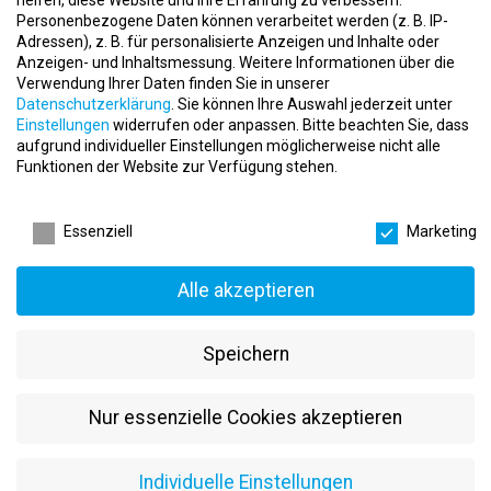
Personenbezogene Daten können verarbeitet werden (z. B. IP-
Das wird geboten:
Adressen), z. B. für personalisierte Anzeigen und Inhalte oder
Anzeigen- und Inhaltsmessung.
Weitere Informationen über die
✔
Selbstständiges Arbeiten
in einem dynamischen
Verwendung Ihrer Daten finden Sie in unserer
Unternehmen
Datenschutzerklärung
.
Sie können Ihre Auswahl jederzeit unter
✔
Abwechslungsreiche Aufgaben
mit viel Eigenverantwortung
Einstellungen
widerrufen oder anpassen.
Bitte beachten Sie, dass
✔
Weiterbildungsmaßnahmen & Entwicklungsmöglichkeiten
aufgrund individueller Einstellungen möglicherweise nicht alle
✔
Modernste Ausstattung & Premium-Trainingstechnologie
Funktionen der Website zur Verfügung stehen.
✔
Attraktive Vergütung
mit zusätzlichen Provisionen
Datenschutzeinstellungen
✔
Zusätzliche Benefits
wie Firmenwagen, Tankgutscheine,
Essenszuschüsse & Fitnessstudiomitgliedschaft
Essenziell
Marketing
✔
Klare Karriereperspektiven
in einer wachsenden Branche
Das wird erwartet:
Alle akzeptieren
✅ Erfahrung im
Sport- und Gesundheitsbereich
(idealerweise
mit EMS, aber kein Muss)
Speichern
✅
Engagement & Eigeninitiative
– du gehst proaktiv auf
Menschen zu
✅
Kommunikative & motivierende Persönlichkeit
Nur essenzielle Cookies akzeptieren
✅
Vertriebsstärke & Serviceorientierung
– du kannst Menschen
für Fitness begeistern
Individuelle Einstellungen
✅
Flexibilität & soziale Kompetenz
für eine persönliche