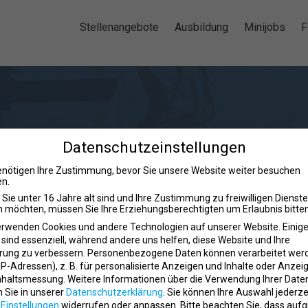
Stellenangebote
Ausbildung
Minijobs
F
es Studium bei Mrs.Spor
Datenschutzeinstellungen
enötigen Ihre Zustimmung, bevor Sie unsere Website weiter besuchen
Wuppertal Vohwinkel
n.
Sie unter 16 Jahre alt sind und Ihre Zustimmung zu freiwilligen Dienst
 möchten, müssen Sie Ihre Erziehungsberechtigten um Erlaubnis bitten
erwenden Cookies und andere Technologien auf unserer Website. Einig
 sind essenziell, während andere uns helfen, diese Website und Ihre
rung zu verbessern.
Personenbezogene Daten können verarbeitet wer
. IP-Adressen), z. B. für personalisierte Anzeigen und Inhalte oder Anzei
nhaltsmessung.
Weitere Informationen über die Verwendung Ihrer Date
n Sie in unserer
Datenschutzerklärung
.
Sie können Ihre Auswahl jederze
r
Einstellungen
widerrufen oder anpassen.
Bitte beachten Sie, dass auf